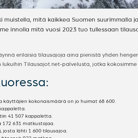
i muistella, mitä kaikkea Suomen suurimmalla ja 
e innolla mitä vuosi 2023 tuo tullessaan tilaus
a täynnä erilaisia tilausajoja aina pienistä yhden he
iin lukuihin Tilausajot.net-palvelusta, jotka kokosim
uoressa:
 ja käyttäjien kokonaismäärä on jo huimat 68 600.
kappaletta.
iin 41 507 kappaletta.
na 172 631 matkustajaa.
 josta lähti 1 600 tilausajoa.