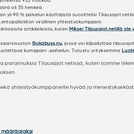
in yhteensä 922 matkaa.
ärä oli 35 henkeä.
li 90 % palvelun käyttäjistä suosittelisi Tilausajot.netiä 
entopalloliiton virallinen yhteistyökumppani.
intoisista artikkeleista, kuten
Miksei Tilausajot.netillä ol
 sisarsivuston
Bokabuss.nu
, jossa voi kilpailuttaa tilausaj
 Luotettava kumppani -palvelun. Tutustu yrityksemme
Luote
ja parannuksia Tilausajot.netissä, kuten toimme liike
nuksen.
le sekä yhteistyökumppaneille hyvää ja menestyksekä
3 määräajaksi