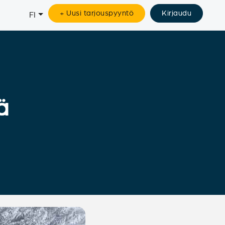
+ Uusi tarjouspyyntö
Kirjaudu
FI
ä