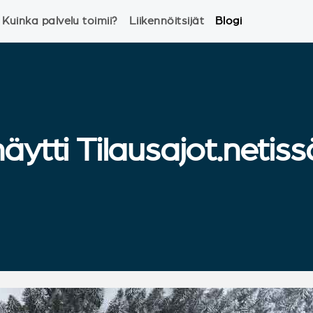
Kuinka palvelu toimii?
Liikennöitsijät
Blogi
ytti Tilausajot.netiss