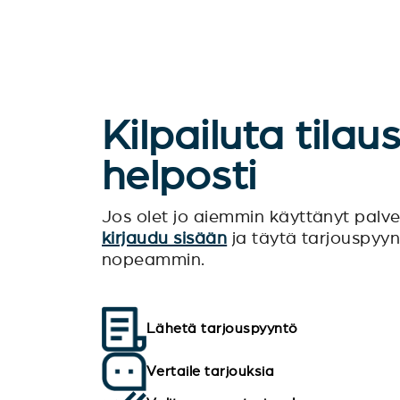
Kilpailuta tilau
helposti
Jos olet jo aiemmin käyttänyt pal
kirjaudu sisään
ja täytä tarjouspyy
nopeammin.
Lähetä tarjouspyyntö
Vertaile tarjouksia