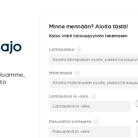
Minne mennään? Aloita tästä!
Katso vinkit tarjouspyynnön tekemiseen
sajo
Lähtöpaikka
?
Määränpää
?
veluamme,
ntö
Lähtöpäivä ja -aika
?
Paluulähtö kohteesta
A
?