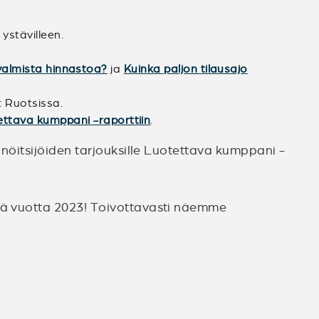
ystävilleen.
e valmista hinnastoa?
ja
Kuinka paljon tilausajo
ot Ruotsissa.
ttava kumppani -raporttiin
.
nnöitsijöiden tarjouksille Luotettava kumppani -
stä vuotta 2023! Toivottavasti näemme