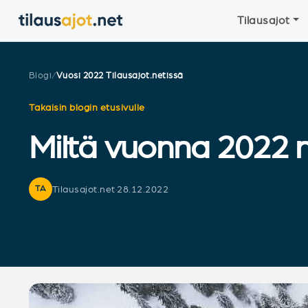
Tilausajot
Blogi
/
Vuosi 2022 Tilausajot.netissä
Takaisin blogin etusivulle
Miltä vuonna 2022 nä
Tilausajot.net
·
28.12.2022
TA