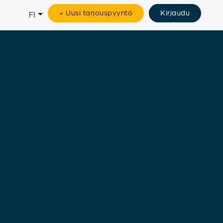
+ Uusi tarjouspyyntö
Kirjaudu
FI