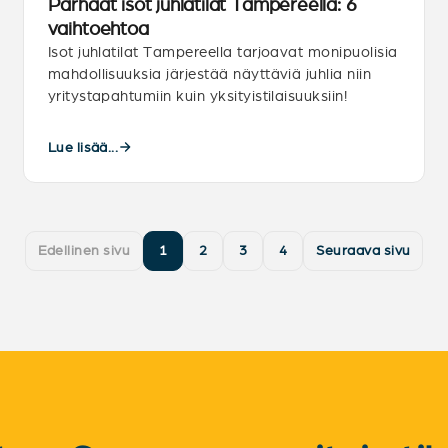
Parhaat isot juhlatilat Tampereella: 6
vaihtoehtoa
Isot juhlatilat Tampereella tarjoavat monipuolisia
mahdollisuuksia järjestää näyttäviä juhlia niin
yritystapahtumiin kuin yksityistilaisuuksiin!
Lue lisää...
Edellinen sivu
1
2
3
4
Seuraava sivu