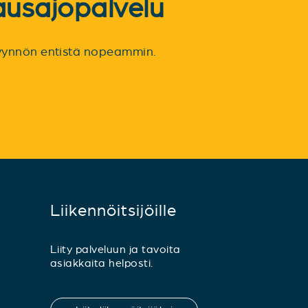
ausajopalvelu
spyynnön entistä nopeammin.
Liikennöitsijöille
Liity palveluun ja tavoita
asiakkaita helposti.