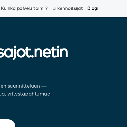
Kuinka palvelu toimii?
Liikennöitsijät
Blogi
ajot.netin
jen suunnitteluun —
sua, yritystapahtumaa,