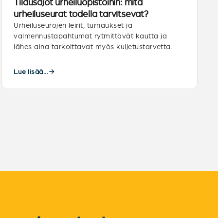
Tilausajot urheiluopistoihin: mitä
urheiluseurat todella tarvitsevat?
Urheiluseurojen leirit, turnaukset ja
valmennustapahtumat rytmittävät kautta ja
lähes aina tarkoittavat myös kuljetustarvetta.
Lue lisää...