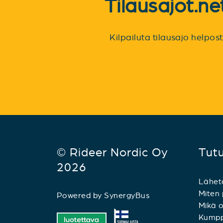
Tilausajot.n
Kilpailuta tilausajo helpo
© Rideer Nordic Oy
Tut
2026
Lähet
Miten 
Powered by
SynergyBus
Mikä o
Kumpp