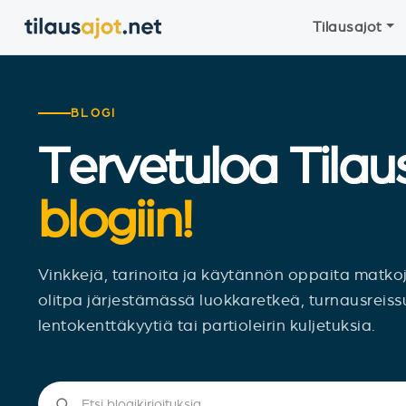
Tilausajot
BLOGI
Tervetuloa Tilaus
blogiin!
Vinkkejä, tarinoita ja käytännön oppaita matko
olitpa järjestämässä luokkaretkeä, turnausreis
lentokenttäkyytiä tai partioleirin kuljetuksia.