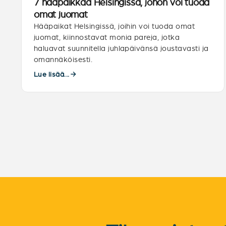
7 hääpaikkaa Helsingissä, johon voi tuoda
omat juomat
Hääpaikat Helsingissä, joihin voi tuoda omat
juomat, kiinnostavat monia pareja, jotka
haluavat suunnitella juhlapäivänsä joustavasti ja
omannäköisesti.
Lue lisää...