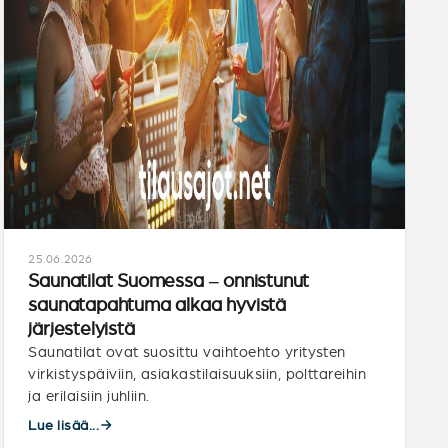
25.06.2026
Saunatilat Suomessa – onnistunut
saunatapahtuma alkaa hyvistä
järjestelyistä
Saunatilat ovat suosittu vaihtoehto yritysten
virkistyspäiviin, asiakastilaisuuksiin, polttareihin
ja erilaisiin juhliin.
Lue lisää...