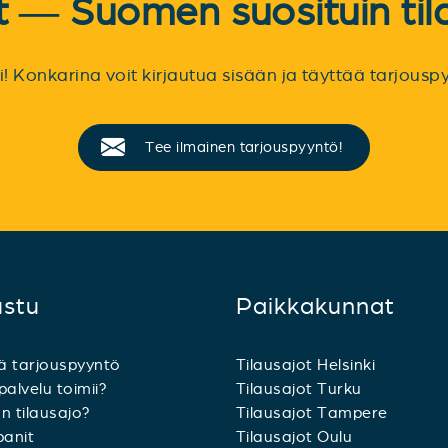
et — Suomen suosituin til
sti! Konkarina voit kirjautua sisään ja täyttää tarjou
Tee ilmainen tarjouspyyntö!
ustu
Paikkakunnat
ä tarjouspyyntö
Tilausajot Helsinki
palvelu toimii?
Tilausajot Turku
n tilausajo?
Tilausajot Tampere
anit
Tilausajot Oulu