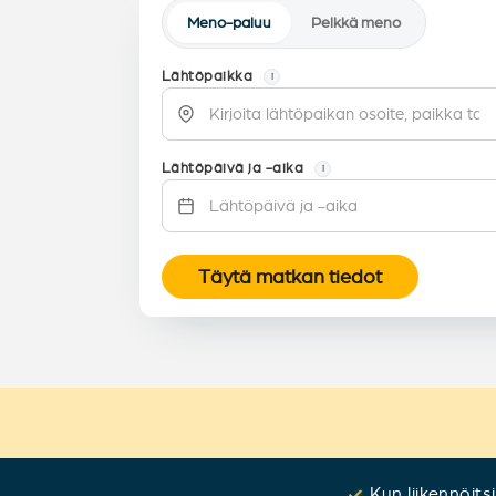
Meno-paluu
Pelkkä meno
Lähtöpaikka
i
Lähtöpäivä ja -aika
i
Täytä matkan tiedot
Kun liikennöits