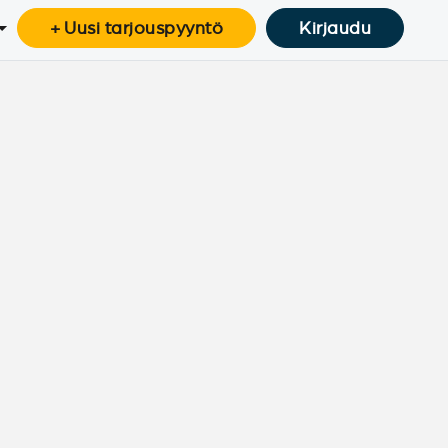
+ Uusi tarjouspyyntö
Kirjaudu