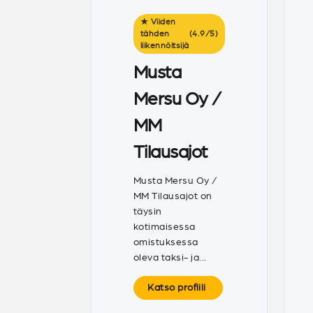
★ Viiden
tähden
(4.9
/
5)
liikennöitsijä
Musta
Mersu Oy /
MM
Tilausajot
Musta Mersu Oy /
MM Tilausajot on
täysin
kotimaisessa
omistuksessa
oleva taksi- ja...
Katso profiili