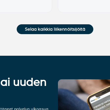
Selaa kaikkia liikennöitsijöitä
sai uuden
ttäneet palvelun ulkoasua