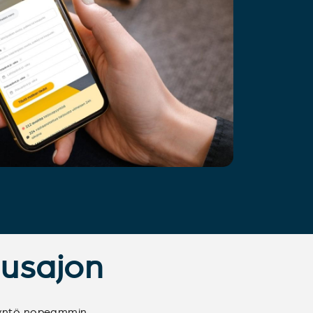
lausajon
yyntö nopeammin.