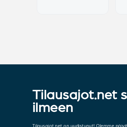
Tilausajot.net 
ilmeen
Tilausajot.net on uudistunut! Olemme päivi