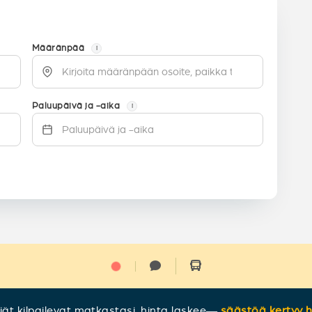
Määränpää
i
Paluupäivä ja -aika
i
ijät kilpailevat matkastasi, hinta laskee
—
säästöä kertyy h