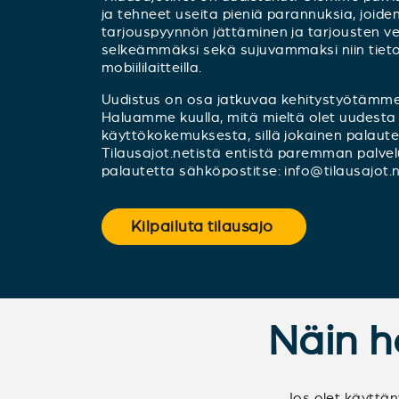
ja tehneet useita pieniä parannuksia, joid
tarjouspyynnön jättäminen ja tarjousten ver
selkeämmäksi sekä sujuvammaksi niin tieto
mobiililaitteilla.
Uudistus on osa jatkuvaa kehitystyötämme,
Haluamme kuulla, mitä mieltä olet uudesta 
käyttökokemuksesta, sillä jokainen palaut
Tilausajot.netistä entistä paremman palvelu
palautetta sähköpostitse: info@tilausajot.n
Kilpailuta tilausajo
Näin he
Jos olet käyttä