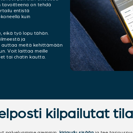
en tavoitteena on tehdä
tailu entistä
koneella kuin
 eikä työ lopu tähän.
ilmeestä ja
e auttaa meitä kehittämään
n. Voit laittaa meille
et tai chatin kautta.
lposti kilpailutat ti
nyt palveluamme aiemmin,
kirjaudu sisään
ja tee tarjousp