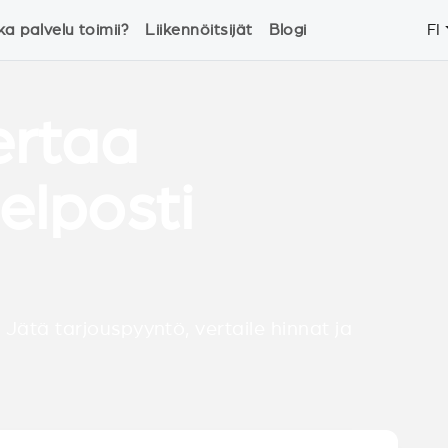
ka palvelu toimii?
Liikennöitsijät
Blogi
FI
ertaa
helposti
 Jätä tarjouspyyntö, vertaile hinnat ja