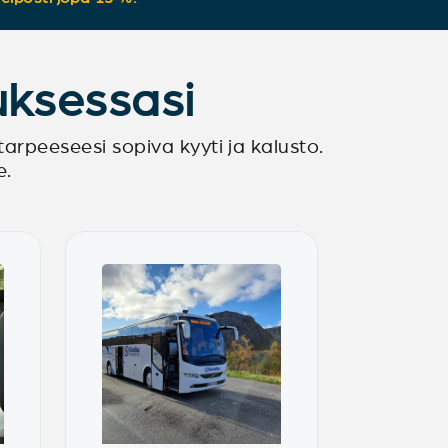
luksessasi
 tarpeeseesi sopiva kyyti ja kalusto.
e.