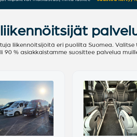
iikennöitsijät palve
ja liikennöitsijöitä eri puolilta Suomea. Valitse
li 90 % asiakkaistamme suosittee palvelua muill