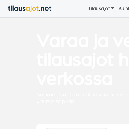
Tilausajot
Kuin
Varaa ja v
tilausajot 
verkossa
Suomen suosituin tilausajopalvelu.
valitse sopivin.