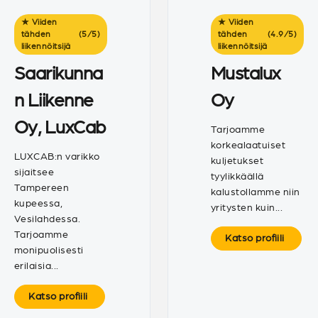
★ Viiden
★ Viiden
tähden
(5
/
5)
tähden
(4.9
/
5)
liikennöitsijä
liikennöitsijä
Saarikunna
Mustalux
n Liikenne
Oy
Oy, LuxCab
Tarjoamme
korkealaatuiset
LUXCAB:n varikko
kuljetukset
sijaitsee
tyylikkäällä
Tampereen
kalustollamme niin
kupeessa,
yritysten kuin...
Vesilahdessa.
Tarjoamme
Katso profiili
monipuolisesti
erilaisia...
Katso profiili