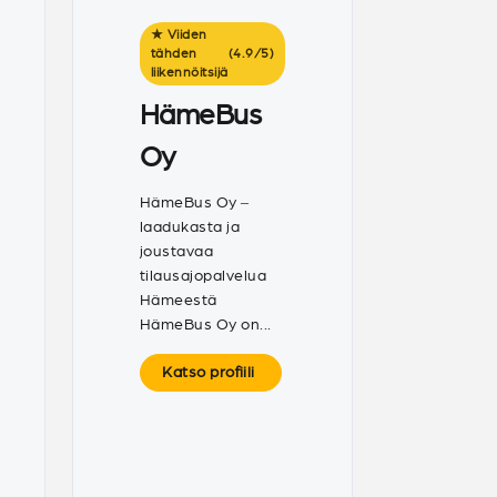
★ Viiden
tähden
(4.9
/
5)
liikennöitsijä
HämeBus
Oy
HämeBus Oy –
laadukasta ja
joustavaa
tilausajopalvelua
Hämeestä
HämeBus Oy on...
Katso profiili