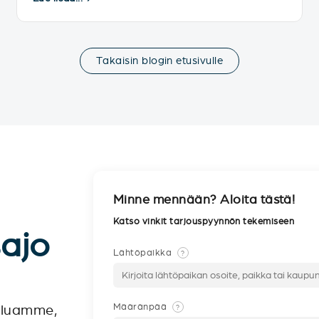
Takaisin blogin etusivulle
Minne mennään? Aloita tästä!
Katso vinkit tarjouspyynnön tekemiseen
sajo
Lähtöpaikka
?
Määränpää
?
veluamme,