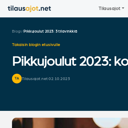
Tilausajot
Blogi
/
Pikkujoulut 2023: 3 tilavinkkiä
Takaisin blogin etusivulle
Pikkujoulut 2023: k
Tilausajot.net
·
02.10.2023
TA