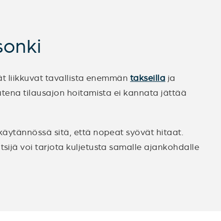
sonki
mät liikkuvat tavallista enemmän
takseilla
ja
utena tilausajon hoitamista ei kannata jättää
 käytännössä sitä, että nopeat syövät hitaat.
sijä voi tarjota kuljetusta samalle ajankohdalle