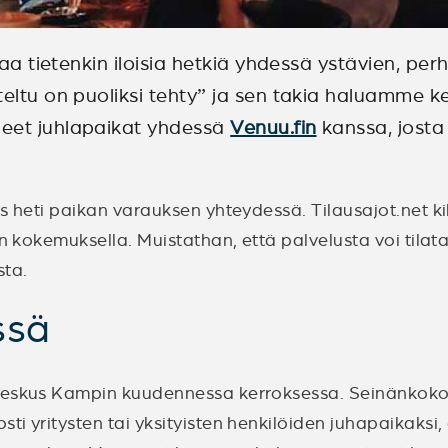
ttaa tietenkin iloisia hetkiä yhdessä ystävien, p
eltu on puoliksi tehty” ja sen takia haluamme k
neet juhlapaikat yhdessä
Venuu.fin
kanssa, josta
us heti paikan varauksen yhteydessä. Tilausajot.net k
en kokemuksella. Muistathan, että palvelusta voi tila
sta.
ssä
keskus Kampin kuudennessa kerroksessa. Seinänkokoi
i yritysten tai yksityisten henkilöiden juhapaikaksi,