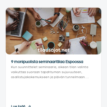
9 monipuolista seminaaritilaa Espoossa
Kun suunnittelet seminaaria, oikean tilan valinta
vaikuttaa suoraan tapahtuman sujuvuuteen,
osallistujakokemukseen ja päivän tunnelmaan.
Onneksi seminaaritilat Espoossa tarjoavat
monipuolisia mahdollisuuksia tapahtumiin.
Lue lisää...