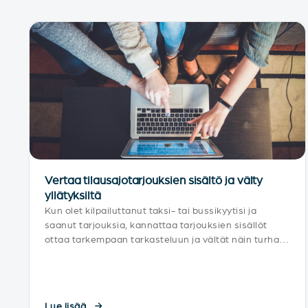
Vertaa tilausajotarjouksien sisältö ja välty
yllätyksiltä
Kun olet kilpailuttanut taksi- tai bussikyytisi ja
saanut tarjouksia, kannattaa tarjouksien sisällöt
ottaa tarkempaan tarkasteluun ja vältät näin turhat
yllätykset. Tiesitkö muuten, että Tilausajot.netissä
suurin yhteen tarjouspyyntöön tulleide
Lue lisää...