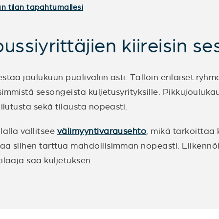
n tilan tapahtumallesi
ssiyrittäjien kiireisin se
stää joulukuun puoliväliin asti. Tällöin erilaiset ryh
immistä sesongeista kuljetusyrityksille. Pikkujouluka
ilutusta sekä tilausta nopeasti.
alla vallitsee
välimyyntivarausehto
, mikä tarkoittaa
aa siihen tarttua mahdollisimman nopeasti. Liikennöit
ilaaja saa kuljetuksen.