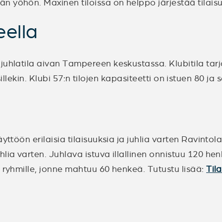
 yöhön. Maxinen tiloissa on helppo järjestää tilaisuu
eella
uhlatila aivan Tampereen keskustassa. Klubitila tarjo
tyksillekin. Klubi 57:n tilojen kapasiteetti on istuen 80 j
yttöön erilaisia tilaisuuksia ja juhlia varten Ravintola
ia varten. Juhlava istuva illallinen onnistuu 120 henk
e ryhmille, jonne mahtuu 60 henkeä. Tutustu lisää:
Til