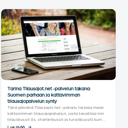
Tarina Tilausajot.net -palvelun takana:
Suomen parhaan ja kattavimman
tilausajopalvelun synty
Tänä päivänä Tilausajot.net -palvelu tarjoaa maan
kattavimman tilausajopalvelun, josta tavoittaa niin
tilausbussit (ts. charterbussit ja turistibussit) kuin
pienemmän kokoluokan kaluston mukaan lukien
Lue lisää...