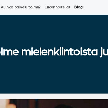
Kuinka palvelu toimii?
Liikennöitsijät
Blogi
olme mielenkiintoista 