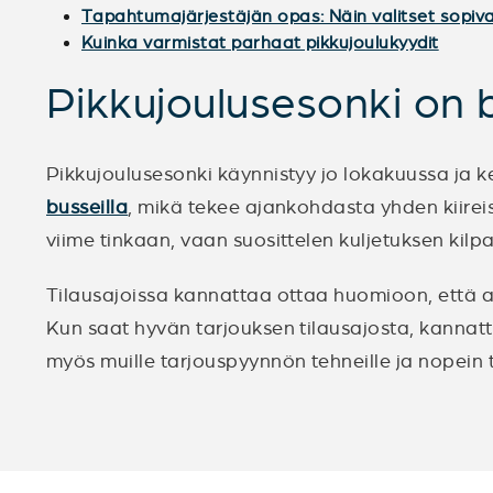
Tapahtumajärjestäjän opas: Näin valitset sopiva
Kuinka varmistat parhaat pikkujoulukyydit
Pikkujoulusesonki on bu
Pikkujoulusesonki käynnistyy jo lokakuussa ja ke
busseilla
, mikä tekee ajankohdasta yhden kiireis
viime tinkaan, vaan suosittelen kuljetuksen kilpa
Tilausajoissa kannattaa ottaa huomioon, että al
Kun saat hyvän tarjouksen tilausajosta, kannatt
myös muille tarjouspyynnön tehneille ja nopein t