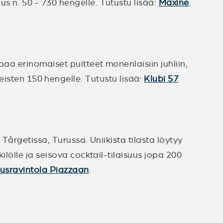
s n. 50 - 730 hengelle. Tutustu lisää:
Maxine
.
aa erinomaiset puitteet monenlaisiin juhliin,
a seisten 150 hengelle. Tutustu lisää:
Klubi 57
.
 Tårgetissa, Turussa. Uniikista tilasta löytyy
ilölle ja seisova cocktail-tilaisuus jopa 200
ausravintola Piazzaan
.