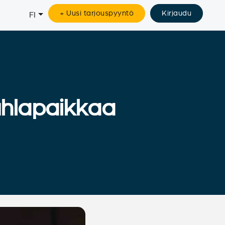
+ Uusi tarjouspyyntö
Kirjaudu
FI
juhlapaikkaa