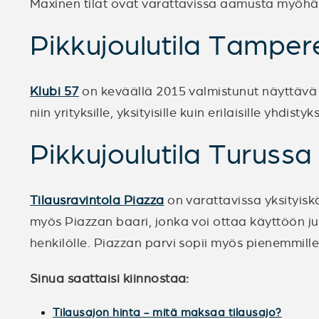
Maxinen tilat ovat varattavissa aamusta myöhään
Pikkujoulutila Tamper
Klubi 57
on keväällä 2015 valmistunut näyttävä j
niin yrityksille, yksityisille kuin erilaisille yhdis
Pikkujoulutila Turussa
Tilausravintola Piazza
on varattavissa yksityiskä
myös Piazzan baari, jonka voi ottaa käyttöön juhl
henkilölle. Piazzan parvi sopii myös pienemmill
Sinua saattaisi kiinnostaa:
Tilausajon hinta - mitä maksaa tilausajo?