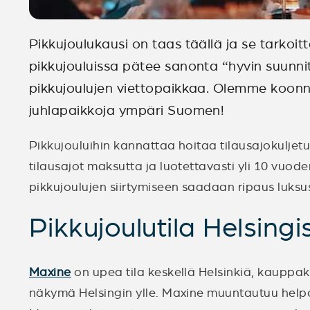
Pikkujoulukausi on taas täällä ja se tarkoi
pikkujouluissa pätee sanonta “hyvin suunnit
pikkujoulujen viettopaikkaa. Olemme koon
juhlapaikkoja ympäri Suomen!
Pikkujouluihin kannattaa hoitaa tilausajokuljet
tilausajot maksutta ja luotettavasti yli 10 vuod
pikkujoulujen siirtymiseen saadaan ripaus luksu
Pikkujoulutila Helsingi
Maxine
on upea tila keskellä Helsinkiä, kauppa
näkymä Helsingin ylle. Maxine muuntautuu helpost