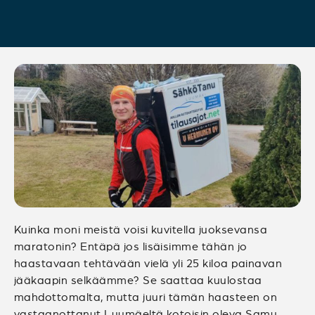
Kuinka moni meistä voisi kuvitella juoksevansa
maratonin? Entäpä jos lisäisimme tähän jo
haastavaan tehtävään vielä yli 25 kiloa painavan
jääkaapin selkäämme? Se saattaa kuulostaa
mahdottomalta, mutta juuri tämän haasteen on
vastaanottanut Luumäeltä kotoisin oleva Samu