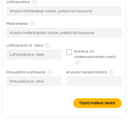
Lähtöpaikka
?
Määränpää
?
Lähtöpäivä ja -aika
?
Kuljetus on
yhdensuuntainen vienti
?
Paluulähtö kohteesta
Arvioitu henkilömäärä
?
?
Täytä matkan tiedot