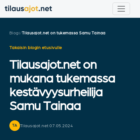
Blogi
/
Tilausajot.net on tukemassa Samu Tainaa
Takaisin blogin etusivulle
Tilausajot.net on
mukana tukemassa
kestävyysurheilija
Samu Tainaa
Tilausajot.net
·
07.05.2024
TA