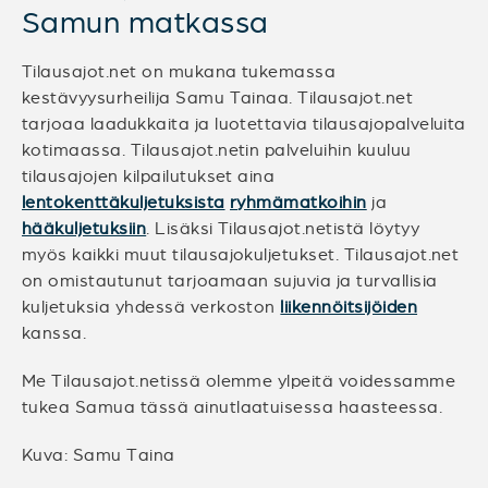
Samun matkassa
Tilausajot.net on mukana tukemassa
kestävyysurheilija Samu Tainaa. Tilausajot.net
tarjoaa laadukkaita ja luotettavia tilausajopalveluita
kotimaassa. Tilausajot.netin palveluihin kuuluu
tilausajojen kilpailutukset aina
lentokenttäkuljetuksista
ryhmämatkoihin
ja
hääkuljetuksiin
. Lisäksi Tilausajot.netistä löytyy
myös kaikki muut tilausajokuljetukset. Tilausajot.net
on omistautunut tarjoamaan sujuvia ja turvallisia
kuljetuksia yhdessä verkoston
liikennöitsijöiden
kanssa.
Me Tilausajot.netissä olemme ylpeitä voidessamme
tukea Samua tässä ainutlaatuisessa haasteessa.
Kuva: Samu Taina