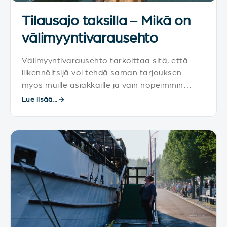
Tilausajo taksilla – Mikä on
välimyyntivarausehto
Välimyyntivarausehto tarkoittaa sitä, että
liikennöitsijä voi tehdä saman tarjouksen
myös muille asiakkaille ja vain nopeimmin
varannut saa sen..
Lue lisää...