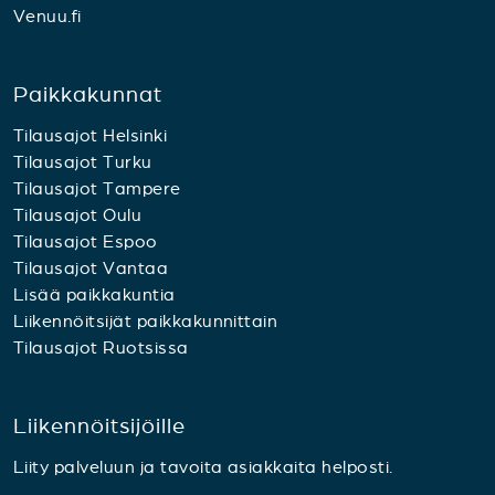
Venuu.fi
Paikkakunnat
Tilausajot Helsinki
Tilausajot Turku
Tilausajot Tampere
Tilausajot Oulu
Tilausajot Espoo
Tilausajot Vantaa
Lisää paikkakuntia
Liikennöitsijät paikkakunnittain
Tilausajot Ruotsissa
Liikennöitsijöille
Liity palveluun ja tavoita asiakkaita helposti.