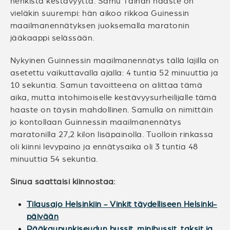
henkistä kestävyyttä. Samu Tainan haaste on
vieläkin suurempi: hän aikoo rikkoa Guinessin
maailmanennätyksen juoksemalla maratonin
jääkaappi selässään.
Nykyinen Guinnessin maailmanennätys tällä lajilla on
asetettu vaikuttavalla ajalla: 4 tuntia 52 minuuttia ja
10 sekuntia. Samun tavoitteena on alittaa tämä
aika, mutta intohimoiselle kestävyysurheilijalle tämä
haaste on täysin mahdollinen. Samulla on nimittäin
jo kontollaan Guinnessin maailmanennätys
maratonilla 27,2 kilon lisäpainolla. Tuolloin rinkassa
oli kiinni levypaino ja ennätysaika oli 3 tuntia 48
minuuttia 54 sekuntia.
Sinua saattaisi kiinnostaa:
Tilausajo Helsinkiin - Vinkit täydelliseen Helsinki-
päivään
Pääkaupunkiseudun bussit, minibussit, taksit ja