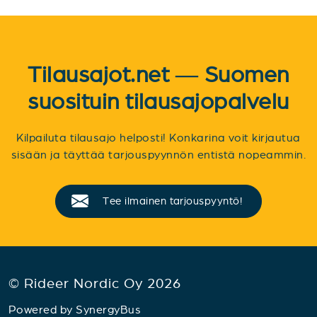
Tilausajot.net — Suomen
suosituin tilausajopalvelu
Kilpailuta tilausajo helposti! Konkarina voit kirjautua
sisään ja täyttää tarjouspyynnön entistä nopeammin.
Tee ilmainen tarjouspyyntö!
© Rideer Nordic Oy 2026
Powered by
SynergyBus