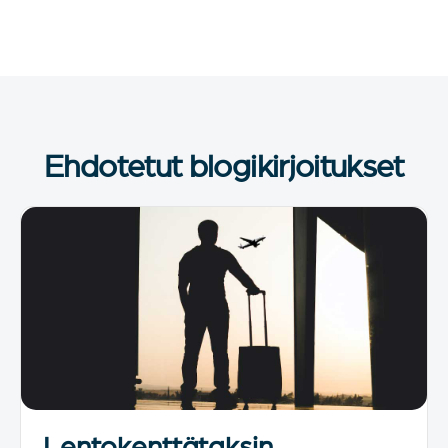
Ehdotetut blogikirjoitukset
Lentokenttätaksin