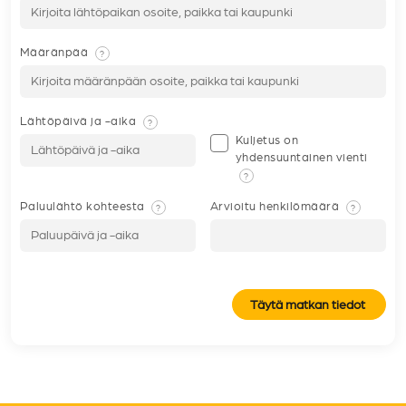
Määränpää
?
Lähtöpäivä ja -aika
?
Kuljetus on
yhdensuuntainen vienti
?
Paluulähtö kohteesta
Arvioitu henkilömäärä
?
?
Täytä matkan tiedot