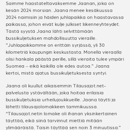
Saimme haastateltavaksemme Jaanan, joka on
kesän 2024 morsian. Jaana menee kesäkuussa
2024 naimisiin ja häiden juhlapaikka on haastavassa
paikassa, johon eivät kulje julkiset liikenneyhteydet.
Tästä syystä Jaana lähti selvittämään
bussikuljetuksen mahdollisuutta vieraille.
”Juhlapaikkamme on erittäin syrjässä, yli 30
kilometriä kaupungin keskustasta. Monella vieraalla
olisi hankala päästä perille, sillä vieraita tulee ympäri
Suomea – eikä kaikilla ole edes autoa.” Jaana
kertoi, mistä ajatus bussikuljetuksesta syntyi.
Jaana oli kuullut aikaisemmin Tilausajot.net-
palvelusta ystävältään, joka hoitaa erilaisia
bussikuljetuksia urheilujoukkueille. Jaana täytti ja
lähetti tilausajolomakkeen tammikuussa.
“Tilausajot.netin lomake oli ihanan yksinkertainen
täyttää, eikä siinä tarvinnut miettiä mitään
ylimääräistä. Taisin täyttää sen noin 3 minuutissa.”