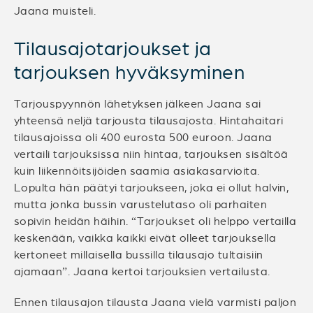
Jaana muisteli.
Tilausajotarjoukset ja
tarjouksen hyväksyminen
Tarjouspyynnön lähetyksen jälkeen Jaana sai
yhteensä neljä tarjousta tilausajosta. Hintahaitari
tilausajoissa oli 400 eurosta 500 euroon. Jaana
vertaili tarjouksissa niin hintaa, tarjouksen sisältöä
kuin liikennöitsijöiden saamia asiakasarvioita.
Lopulta hän päätyi tarjoukseen, joka ei ollut halvin,
mutta jonka bussin varustelutaso oli parhaiten
sopivin heidän häihin. “Tarjoukset oli helppo vertailla
keskenään, vaikka kaikki eivät olleet tarjouksella
kertoneet millaisella bussilla tilausajo tultaisiin
ajamaan”. Jaana kertoi tarjouksien vertailusta.
Ennen tilausajon tilausta Jaana vielä varmisti paljon