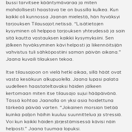
bussi tarvitsee kääntymävaraa ja miten
mahdollisesti haastava tie on bussilla kulkea. Kun
kaikki oli kunnossa Jaanan mielestä, hän hyväksyi
tarjouksen Tilausajot.netissä. “Lisätietojen
kysyminen oli helppoa tarjouksen yhteydessä ja sain
sitä kautta vastauksen kaikkii kysymyksiini. Sen
jälkeen hyväksyminen kävi helposti ja liikennöitsijän
vahvistus tuli sähköpostiini saman päivän aikana.”
Jaana kuvaili tilauksen tekoa.
Itse tilausajoon on vielä hetki aikaa, sillä häät ovat
vasta kesäkuun alkupuolella. Jaana lupasi palata
uudelleen haastateltavaksi häiden jälkeen
kertomaan miten itse tilausajo sujui hääpäivänä.
Tässä kohtaa Jaanalla on yksi asia hoidettuna
tärkeää päivää varten. “Jokainen morsian tietää
kuinka paljon häihin kuuluu suunnittelua ja stressiä.
Voi kun kaikki häiden järjestämisessä kävisi näin
helposti.” Jaana tuumaa lopuksi.