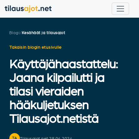
Blogi
/
Kesähäät ja tilausajot
Takaisin blogin etusivulle
Käyttäjähaastattelu:
Jaana kilpailutti ja
tilasi vieraiden
hääkuljetuksen
Tilausajot.netistä
Tilausajot.net
·
29.04.2024
TA