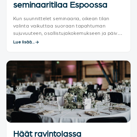
seminaaritilaa Espoossa
Kun suunnittelet seminaaria, oikean tilan
valinta vaikuttaa suoraan tapahtuman
sujuvuuteen, osallistujakokemukseen ja päivän
tunnelmaan. Onneksi seminaaritilat Espoossa
Lue lisää...
tarjoavat monipuolisia mahdollisuuksia
tapahtumiin.
Häät ravintolassa