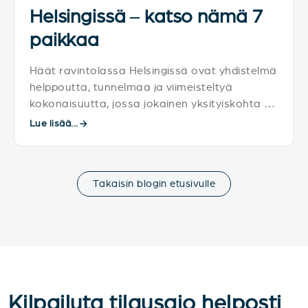
Helsingissä – katso nämä 7
paikkaa
Häät ravintolassa Helsingissä ovat yhdistelmä
helppoutta, tunnelmaa ja viimeisteltyä
kokonaisuutta, jossa jokainen yksityiskohta on
valmiiksi mietitty.
Lue lisää...
Takaisin blogin etusivulle
Kilpailuta tilausajo helposti