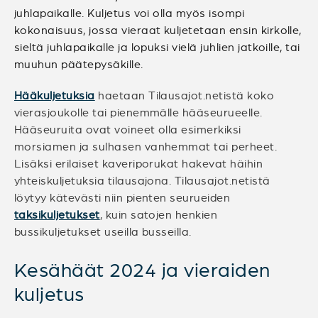
juhlapaikalle. Kuljetus voi olla myös isompi
kokonaisuus, jossa vieraat kuljetetaan ensin kirkolle,
sieltä juhlapaikalle ja lopuksi vielä juhlien jatkoille, tai
muuhun päätepysäkille.
Hääkuljetuksia
haetaan Tilausajot.netistä koko
vierasjoukolle tai pienemmälle hääseurueelle.
Hääseuruita ovat voineet olla esimerkiksi
morsiamen ja sulhasen vanhemmat tai perheet.
Lisäksi erilaiset kaveriporukat hakevat häihin
yhteiskuljetuksia tilausajona. Tilausajot.netistä
löytyy kätevästi niin pienten seurueiden
taksikuljetukset
, kuin satojen henkien
bussikuljetukset useilla busseilla.
Kesähäät 2024 ja vieraiden
kuljetus