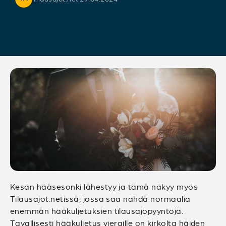
Kesän hääsesonki lähestyy ja tämä näkyy myös
Tilausajot.netissä, jossa saa nähdä normaalia
enemmän hääkuljetuksien tilausajopyyntöjä.
Tavallisesti hääkuljetus vieraille on kirkolta häiden