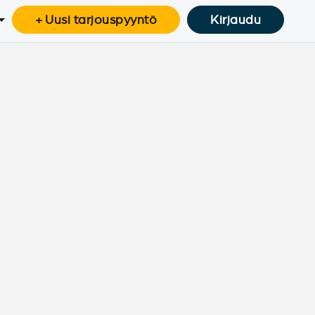
+ Uusi tarjouspyyntö
Kirjaudu