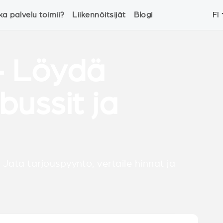
ka palvelu toimii?
Liikennöitsijät
Blogi
FI
- Löydä
bussit ja
 Jätä tarjouspyyntö, vertaile hinnat ja