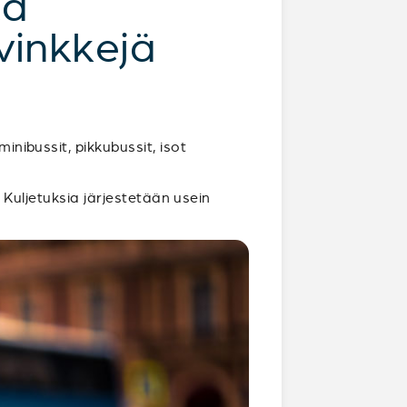
ta
vinkkejä
inibussit, pikkubussit, isot
. Kuljetuksia järjestetään usein