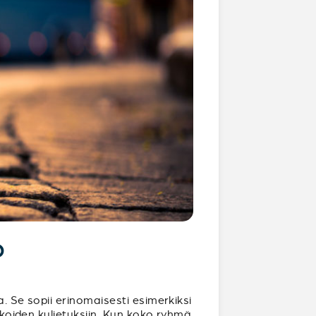
?
. Se sopii erinomaisesti esimerkiksi
rukoiden kuljetuksiin. Kun koko ryhmä