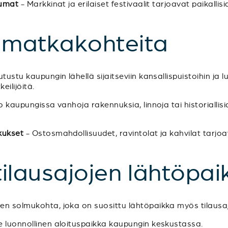
tumat
- Markkinat ja erilaiset festivaalit tarjoavat paikallis
a matkakohteita
tustu kaupungin lähellä sijaitseviin kansallispuistoihin ja l
eilijöitä.
 kaupungissa vanhoja rakennuksia, linnoja tai historiallis
kukset
- Ostosmahdollisuudet, ravintolat ja kahvilat tarjoa
 tilausajojen lähtöpai
een solmukohta, joka on suosittu lähtöpaikka myös tilausajo
le luonnollinen aloituspaikka kaupungin keskustassa.