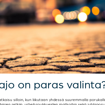
sajo on paras valinta
tkaisu silloin, kun liikutaan yhdessä suuremmalla porukalla
sryhmien retkiin, urheilujoukkueiden matkoihin sekä juhlapo