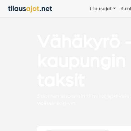
Tilausajot
Kuin
Vähäkyrö 
kaupungin 
taksit
Suomen suosituin tilausajopalvelu.
valitse sopivin.