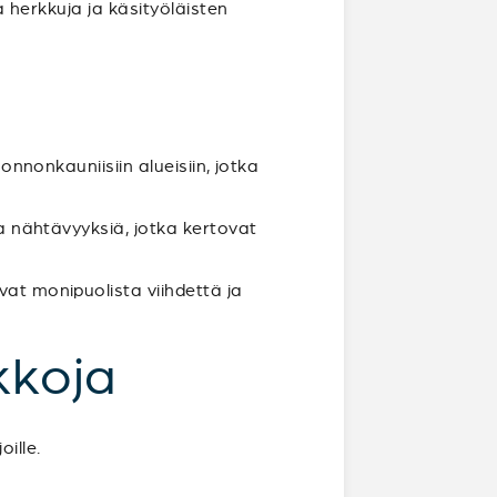
ia herkkuja ja käsityöläisten
uonnonkauniisiin alueisiin, jotka
ia nähtävyyksiä, jotka kertovat
vat monipuolista viihdettä ja
kkoja
ille.