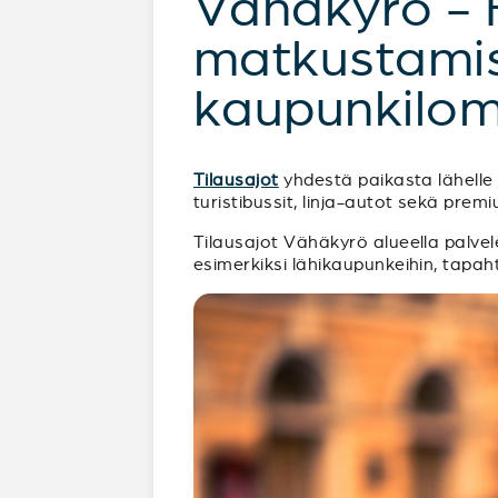
Vähäkyrö - 
matkustamist
kaupunkilom
Tilausajot
yhdestä paikasta lähelle j
turistibussit, linja-autot sekä pr
Tilausajot Vähäkyrö alueella palvelev
esimerkiksi lähikaupunkeihin, tapah