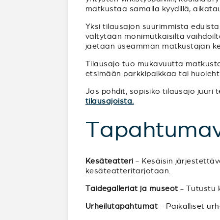
matkustaa samalla kyydillä, aikata
Yksi tilausajon suurimmista eduista
vältytään monimutkaisilta vaihdoilta 
jaetaan useamman matkustajan ke
Tilausajo tuo mukavuutta matkustam
etsimään parkkipaikkaa tai huoleht
Jos pohdit, sopisiko tilausajo juur
tilausajoista.
Tapahtumav
Kesäteatteri
- Kesäisin järjestettä
kesäteatteritarjotaan.
Taidegalleriat ja museot
- Tutustu k
Urheilutapahtumat
- Paikalliset ur