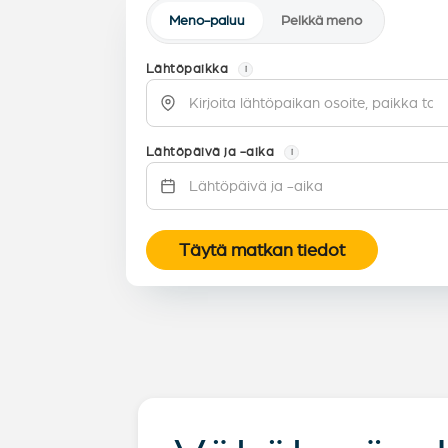
Meno-paluu
Pelkkä meno
Lähtöpaikka
i
Lähtöpäivä ja -aika
i
Täytä matkan tiedot