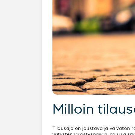
Milloin tilau
Tilausajo on joustava ja vaivaton ra
yritysten virkistyspäiviin, koululai