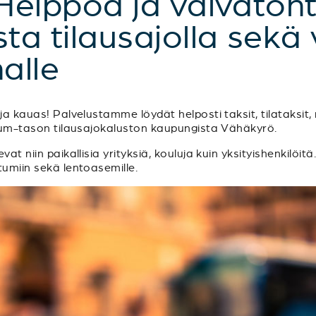
Helppoa ja vaivaton
a tilausajolla sekä 
alle
a kauas! Palvelustamme löydät helposti taksit, tilataksit, m
emium-tason tilausajokaluston kaupungista Vähäkyrö.
at niin paikallisia yrityksiä, kouluja kuin yksityishenkilöitä
tumiin sekä lentoasemille.