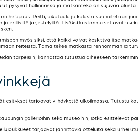
ulut pysyvät hallinnassa ja matkanteko on sujuvaa alusta 
 on helppous. Reitti, aikataulu ja kalusto suunnitellaan ju
ja erillisiltä järjestelyiltä. Lisäksi kustannukset ovat usein
sken.
iseen myös siksi, että kaikki voivat keskittyä itse matk
imaan reiteistä. Tämä tekee matkasta rennomman ja turvalli
i teidän tarpeisiin, kannattaa tutustua aiheeseen tarkemmi
inkkejä
vät esitykset tarjoavat viihdykettä ulkoilmassa. Tutustu k
aupungin gallerioihin sekä museoihin, jotka esittelevät paik
heilujoukkueet tarjoavat jännittäviä otteluita sekä urheilu