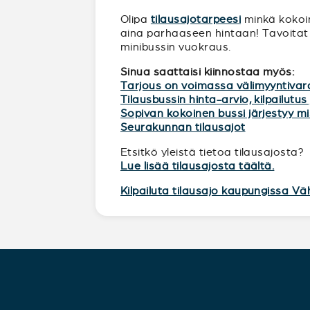
Olipa
tilausajotarpeesi
minkä kokoine
aina parhaaseen hintaan! Tavoitat 
minibussin vuokraus.
Sinua saattaisi kiinnostaa myös:
Tarjous on voimassa välimyyntivar
Tilausbussin hinta-arvio, kilpailutus 
Sopivan kokoinen bussi järjestyy 
Seurakunnan tilausajot
Etsitkö yleistä tietoa tilausajosta?
Lue lisää tilausajosta täältä.
Kilpailuta tilausajo kaupungissa Vä