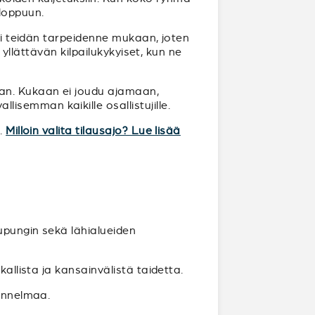
loppuun.
uri teidän tarpeidenne mukaan, joten
 yllättävän kilpailukykyiset, kun ne
aan. Kukaan ei joudu ajamaan,
semman kaikille osallistujille.
n.
Milloin valita tilausajo? Lue lisää
aupungin sekä lähialueiden
allista ja kansainvälistä taidetta.
tunnelmaa.