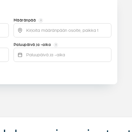
Määränpää
i
Paluupäivä ja -aika
i