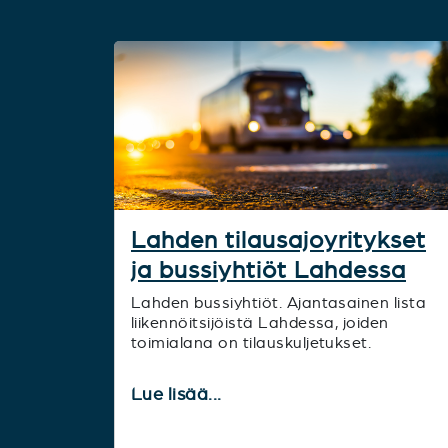
Lahden tilausajoyritykset
ja bussiyhtiöt Lahdessa
Lahden bussiyhtiöt. Ajantasainen lista
liikennöitsijöistä Lahdessa, joiden
toimialana on tilauskuljetukset.
Lue lisää...