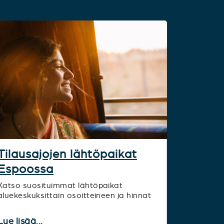
Tilausajojen lähtöpaikat
Espoossa
Katso suosituimmat lähtöpaikat
aluekeskuksittain osoitteineen ja hinnat
Lue lisää...