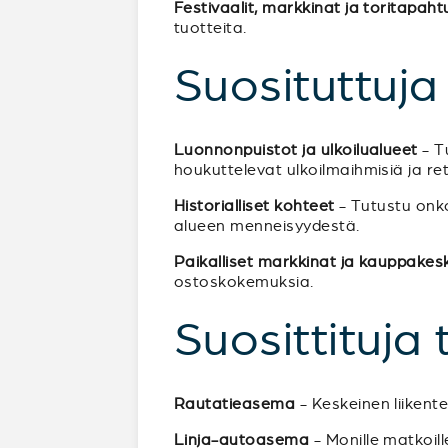
Festivaalit, markkinat ja toritapah
tuotteita.
Suosituttuj
Luonnonpuistot ja ulkoilualueet
- Tu
houkuttelevat ulkoilmaihmisiä ja retk
Historialliset kohteet
- Tutustu onko
alueen menneisyydestä.
Paikalliset markkinat ja kauppakes
ostoskokemuksia.
Suosittituja
Rautatieasema
- Keskeinen liikent
Linja-autoasema
- Monille matkoil