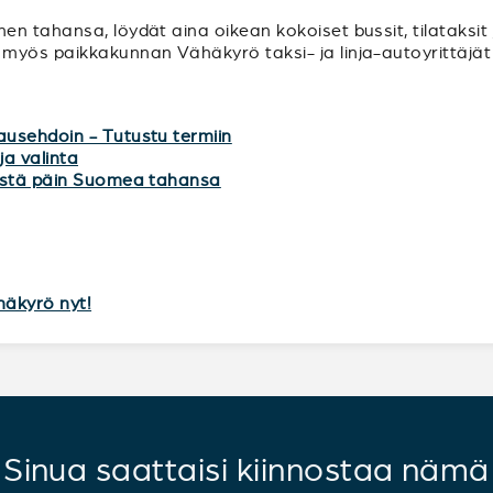
n tahansa, löydät aina oikean kokoiset bussit, tilataksit 
myös paikkakunnan Vähäkyrö taksi- ja linja-autoyrittäjät 
ausehdoin - Tutustu termiin
ja valinta
mistä päin Suomea tahansa
häkyrö nyt!
Sinua saattaisi kiinnostaa nämä