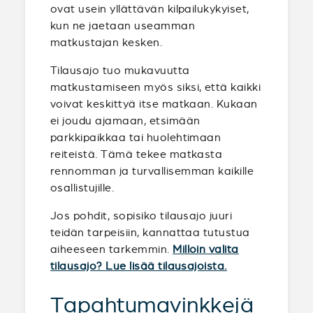
ovat usein yllättävän kilpailukykyiset,
kun ne jaetaan useamman
matkustajan kesken.
Tilausajo tuo mukavuutta
matkustamiseen myös siksi, että kaikki
voivat keskittyä itse matkaan. Kukaan
ei joudu ajamaan, etsimään
parkkipaikkaa tai huolehtimaan
reiteistä. Tämä tekee matkasta
rennomman ja turvallisemman kaikille
osallistujille.
Jos pohdit, sopisiko tilausajo juuri
teidän tarpeisiin, kannattaa tutustua
aiheeseen tarkemmin.
Milloin valita
tilausajo? Lue lisää tilausajoista.
Tapahtumavinkkejä