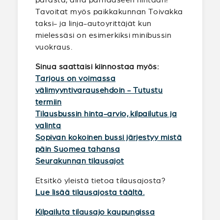
Tavoitat myös paikkakunnan Toivakka
taksi- ja linja-autoyrittäjät kun
mielessäsi on esimerkiksi minibussin
vuokraus.
Sinua saattaisi kiinnostaa myös:
Tarjous on voimassa
välimyyntivarausehdoin - Tutustu
termiin
Tilausbussin hinta-arvio, kilpailutus ja
valinta
Sopivan kokoinen bussi järjestyy mistä
päin Suomea tahansa
Seurakunnan tilausajot
Etsitkö yleistä tietoa tilausajosta?
Lue lisää tilausajosta täältä.
Kilpailuta tilausajo kaupungissa