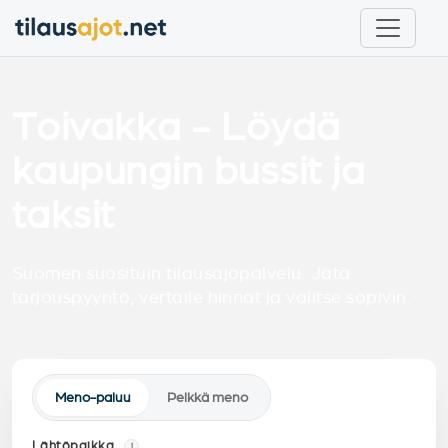
Toivakka - Löydä
kaupungin bussit ja
taksit
Suomen suosituin tilausajopalvelu. Jätä
tarjouspyyntö, vertaile hinnat ja valitse sopivin.
Meno-paluu
Pelkkä meno
Lähtöpaikka
i