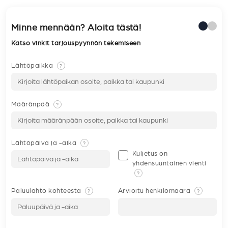
Minne mennään? Aloita tästä!
Katso vinkit tarjouspyynnön tekemiseen
Lähtöpaikka
?
Määränpää
?
Lähtöpäivä ja -aika
?
Kuljetus on
yhdensuuntainen vienti
?
Paluulähtö kohteesta
Arvioitu henkilömäärä
?
?