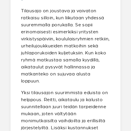
Tilausajo on joustava ja vaivaton
ratkaisu silloin, kun liikutaan yhdessä
suuremmalla porukalla. Se sopii
erinomaisesti esimerkiksi yritysten
virkistyspäiviin, koululaisryhmien retkiin,
urheilujoukkueiden matkoihin sekä
juhlaporukoiden kuljetuksiin. Kun koko
ryhmä matkustaa samalla kyydillä,
aikataulut pysyvät hallinnassa ja
matkanteko on sujuvaa alusta
loppuun.
Yksi tilausajon suurimmista eduista on
helppous. Reitti, aikataulu ja kalusto
suunnitellaan juuri teidän tarpeidenne
mukaan, joten vältytään
monimutkaisilta vaihdoilta ja erillisiltä
järjestelyiltä. Lisäksi kustannukset