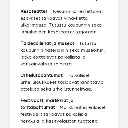
Kesäteatteri
- Kesäisin järjestettävät
esitykset tarjoavat viihdykettä
ulkoilmassa. Tutustu kaupungin sekä
lähialueiden kesäteatteritarjotaan.
Taidegalleriat ja museot
- Tutustu
kaupungin gallerioihin sekä museoihin,
jotka esittelevät paikallista ja
kansainvälistä taidetta.
Urheilutapahtumat
- Paikalliset
urheilujoukkueet tarjoavat jännittäviä
otteluita sekä urheilutunnelmaa.
Festivaalit, markkinat ja
toritapahtumat
- Markkinat ja erilaiset
festivaalit tarjoavat paikallisia
herkkuja ja käsityöläisten tuotteita.