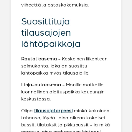
viihdettä ja ostoskokemuksia.
Suosittituja
tilausajojen
lähtöpaikkoja
Rautatieasema
- Keskeinen liikenteen
solmukohta, joka on suosittu
lähtöpaikka myös tilausajoille.
Linja-autoasema
- Monille matkoille
luonnollinen aloituspaikka kaupungin
keskustassa.
Olipa
tilausajotarpeesi
minkä kokoinen
tahansa, löydät aina oikean kokoiset
bussit, tilataksit ja pikkubussit - ja mikä
parasta, aina parhaaseen hintaan!