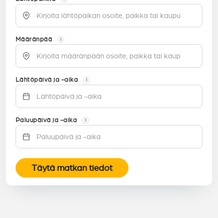
Määränpää
i
Lähtöpäivä ja -aika
i
Paluupäivä ja -aika
i
Täytä matkan tiedot