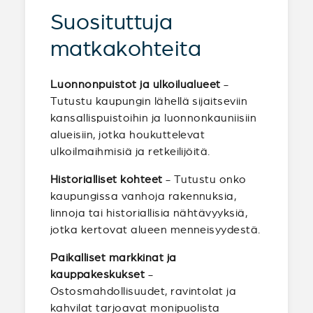
Suosituttuja
matkakohteita
Luonnonpuistot ja ulkoilualueet
-
Tutustu kaupungin lähellä sijaitseviin
kansallispuistoihin ja luonnonkauniisiin
alueisiin, jotka houkuttelevat
ulkoilmaihmisiä ja retkeilijöitä.
Historialliset kohteet
- Tutustu onko
kaupungissa vanhoja rakennuksia,
linnoja tai historiallisia nähtävyyksiä,
jotka kertovat alueen menneisyydestä.
Paikalliset markkinat ja
kauppakeskukset
-
Ostosmahdollisuudet, ravintolat ja
kahvilat tarjoavat monipuolista