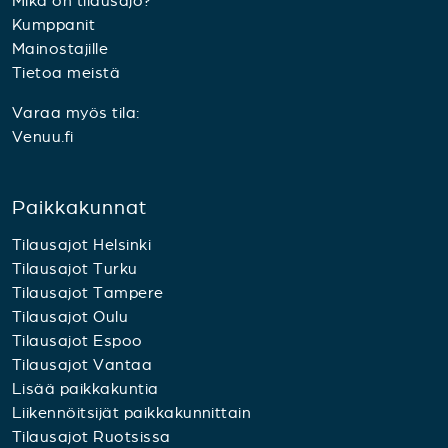
Mikä on tilausajo?
Kumppanit
Mainostajille
Tietoa meistä
Varaa myös tila:
Venuu.fi
Paikkakunnat
Tilausajot Helsinki
Tilausajot Turku
Tilausajot Tampere
Tilausajot Oulu
Tilausajot Espoo
Tilausajot Vantaa
Lisää paikkakuntia
Liikennöitsijät paikkakunnittain
Tilausajot Ruotsissa