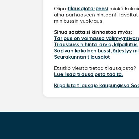
Olipa
tilausajotarpeesi
minkä kokoine
aina parhaaseen hintaan! Tavoitat 
minibussin vuokraus.
Sinua saattaisi kiinnostaa myös:
Tarjous on voimassa välimyyntivar
Tilausbussin hinta-arvio, kilpailutus 
Sopivan kokoinen bussi järjestyy 
Seurakunnan tilausajot
Etsitkö yleistä tietoa tilausajosta?
Lue lisää tilausajosta täältä.
Kilpailuta tilausajo kaupungissa So