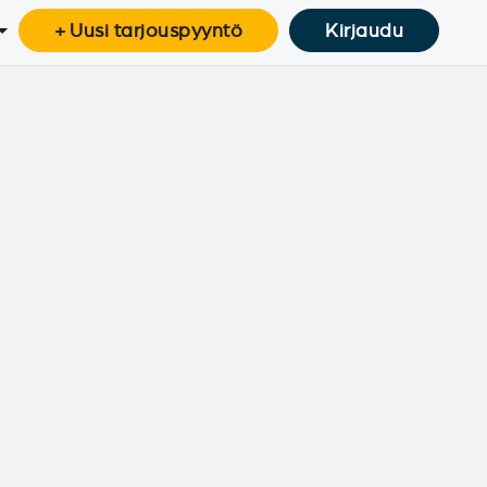
+ Uusi tarjouspyyntö
Kirjaudu