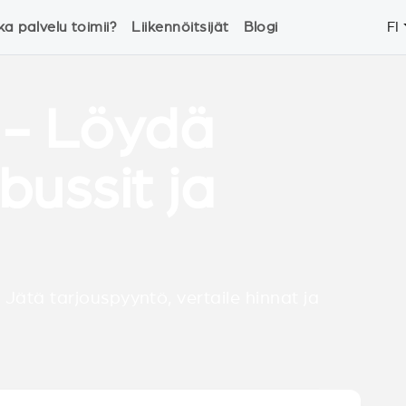
ka palvelu toimii?
Liikennöitsijät
Blogi
FI
 - Löydä
bussit ja
 Jätä tarjouspyyntö, vertaile hinnat ja