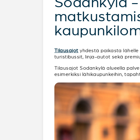
Sodankylä -
matkustamist
kaupunkilom
Tilausajot
yhdestä paikasta lähelle j
turistibussit, linja-autot sekä pre
Tilausajot Sodankylä alueella palvele
esimerkiksi lähikaupunkeihin, tapah