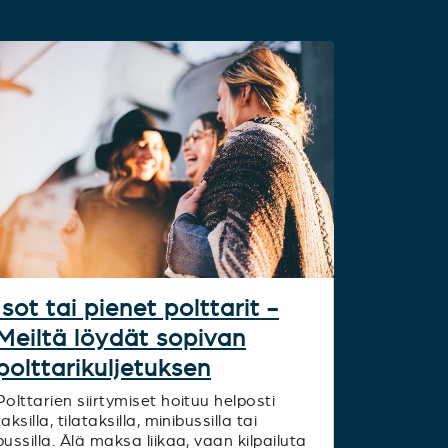
Isot tai pienet polttarit -
Meiltä löydät sopivan
polttarikuljetuksen
Polttarien siirtymiset hoituu helposti
taksilla, tilataksilla, minibussilla tai
bussilla. Älä maksa liikaa, vaan kilpailuta