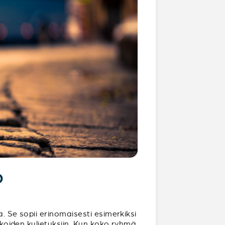
?
. Se sopii erinomaisesti esimerkiksi
rukoiden kuljetuksiin. Kun koko ryhmä