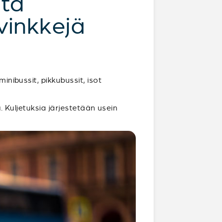
nta
vinkkejä
inibussit, pikkubussit, isot
ä. Kuljetuksia järjestetään usein