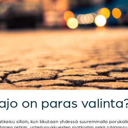
sajo on paras valinta
tkaisu silloin, kun liikutaan yhdessä suuremmalla porukalla
sryhmien retkiin, urheilujoukkueiden matkoihin sekä juhlapo