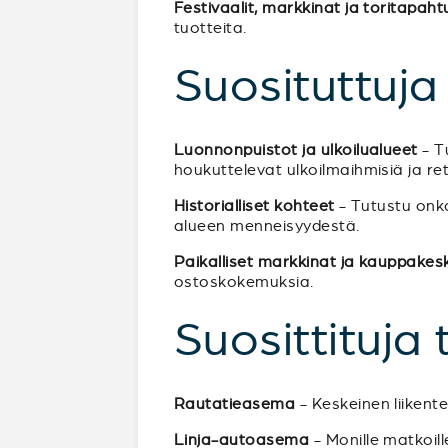
Festivaalit, markkinat ja toritapah
tuotteita.
Suosituttuj
Luonnonpuistot ja ulkoilualueet
- Tu
houkuttelevat ulkoilmaihmisiä ja retk
Historialliset kohteet
- Tutustu onko
alueen menneisyydestä.
Paikalliset markkinat ja kauppakes
ostoskokemuksia.
Suosittituja
Rautatieasema
- Keskeinen liikent
Linja-autoasema
- Monille matkoil