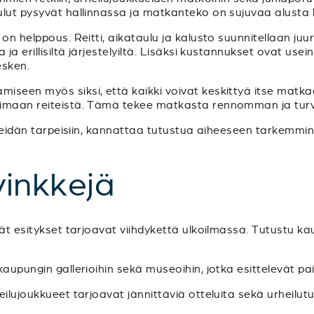
ulut pysyvät hallinnassa ja matkanteko on sujuvaa alusta 
 on helppous. Reitti, aikataulu ja kalusto suunnitellaan ju
ja erillisiltä järjestelyiltä. Lisäksi kustannukset ovat usein
sken.
iseen myös siksi, että kaikki voivat keskittyä itse matk
imaan reiteistä. Tämä tekee matkasta rennomman ja turvalli
i teidän tarpeisiin, kannattaa tutustua aiheeseen tarkemmi
inkkejä
vät esitykset tarjoavat viihdykettä ulkoilmassa. Tutustu k
aupungin gallerioihin sekä museoihin, jotka esittelevät paik
heilujoukkueet tarjoavat jännittäviä otteluita sekä urheilu