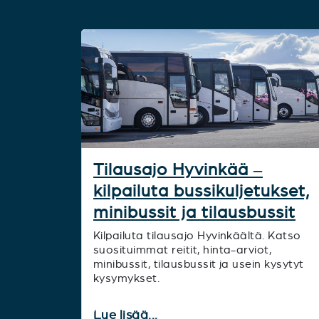
Tilausajo Hyvinkää –
kilpailuta bussikuljetukset,
minibussit ja tilausbussit
Kilpailuta tilausajo Hyvinkäältä. Katso
suosituimmat reitit, hinta-arviot,
minibussit, tilausbussit ja usein kysytyt
kysymykset.
Lue lisää...