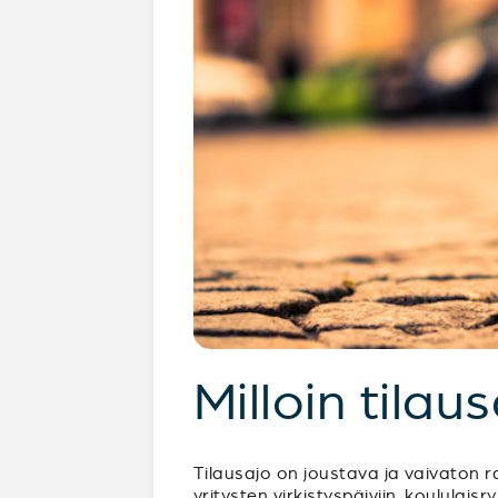
Milloin tilau
Tilausajo on joustava ja vaivaton ra
yritysten virkistyspäiviin, koululai