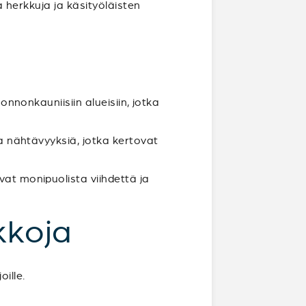
ia herkkuja ja käsityöläisten
uonnonkauniisiin alueisiin, jotka
ia nähtävyyksiä, jotka kertovat
vat monipuolista viihdettä ja
kkoja
ille.