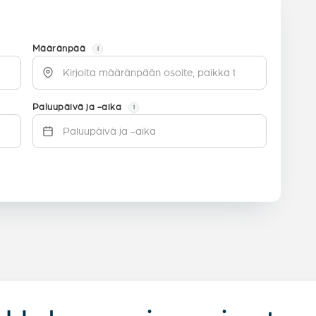
Määränpää
i
Paluupäivä ja -aika
i