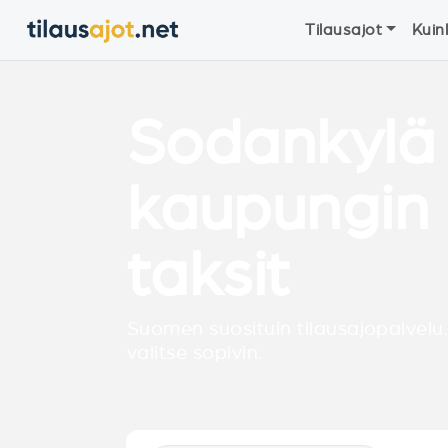
Tilausajot
Kuin
Sodankylä
kaupungin 
taksit
Suomen suosituin tilausajopalvelu.
valitse sopivin.