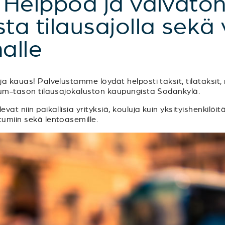
 Helppoa ja vaivato
a tilausajolla sekä 
alle
a kauas! Palvelustamme löydät helposti taksit, tilataksit, m
mium-tason tilausajokaluston kaupungista Sodankylä.
vat niin paikallisia yrityksiä, kouluja kuin yksityishenkilöit
tumiin sekä lentoasemille.