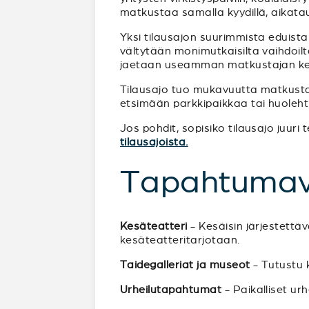
matkustaa samalla kyydillä, aikata
Yksi tilausajon suurimmista eduista
vältytään monimutkaisilta vaihdoilta 
jaetaan useamman matkustajan ke
Tilausajo tuo mukavuutta matkustam
etsimään parkkipaikkaa tai huoleht
Jos pohdit, sopisiko tilausajo juur
tilausajoista.
Tapahtumav
Kesäteatteri
- Kesäisin järjestettä
kesäteatteritarjotaan.
Taidegalleriat ja museot
- Tutustu k
Urheilutapahtumat
- Paikalliset ur