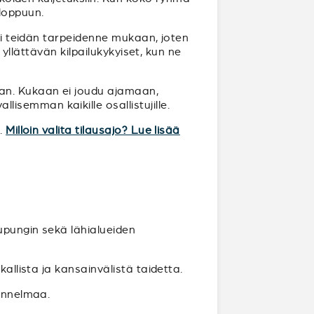
loppuun.
uri teidän tarpeidenne mukaan, joten
 yllättävän kilpailukykyiset, kun ne
aan. Kukaan ei joudu ajamaan,
semman kaikille osallistujille.
n.
Milloin valita tilausajo? Lue lisää
aupungin sekä lähialueiden
allista ja kansainvälistä taidetta.
tunnelmaa.