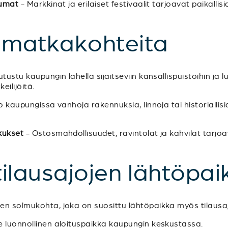
tumat
- Markkinat ja erilaiset festivaalit tarjoavat paikallis
a matkakohteita
tustu kaupungin lähellä sijaitseviin kansallispuistoihin ja l
eilijöitä.
 kaupungissa vanhoja rakennuksia, linnoja tai historiallis
kukset
- Ostosmahdollisuudet, ravintolat ja kahvilat tarjoa
 tilausajojen lähtöpai
een solmukohta, joka on suosittu lähtöpaikka myös tilausajo
le luonnollinen aloituspaikka kaupungin keskustassa.