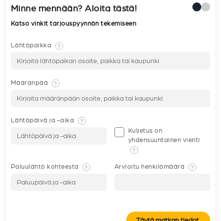
Minne mennään? Aloita tästä!
Katso vinkit tarjouspyynnön tekemiseen
Lähtöpaikka
?
Määränpää
?
Lähtöpäivä ja -aika
?
Kuljetus on
yhdensuuntainen vienti
?
Paluulähtö kohteesta
Arvioitu henkilömäärä
?
?
Täytä matkan tiedot