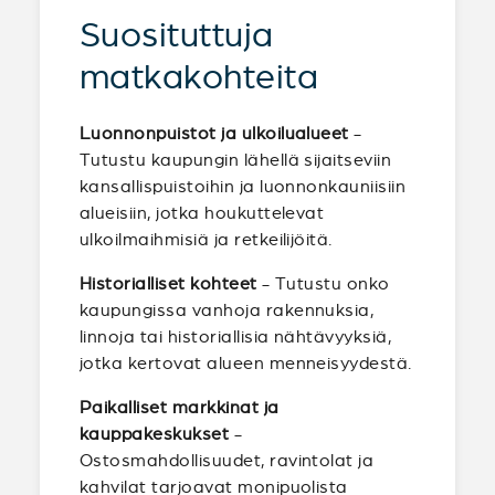
Suosituttuja
matkakohteita
Luonnonpuistot ja ulkoilualueet
-
Tutustu kaupungin lähellä sijaitseviin
kansallispuistoihin ja luonnonkauniisiin
alueisiin, jotka houkuttelevat
ulkoilmaihmisiä ja retkeilijöitä.
Historialliset kohteet
- Tutustu onko
kaupungissa vanhoja rakennuksia,
linnoja tai historiallisia nähtävyyksiä,
jotka kertovat alueen menneisyydestä.
Paikalliset markkinat ja
kauppakeskukset
-
Ostosmahdollisuudet, ravintolat ja
kahvilat tarjoavat monipuolista