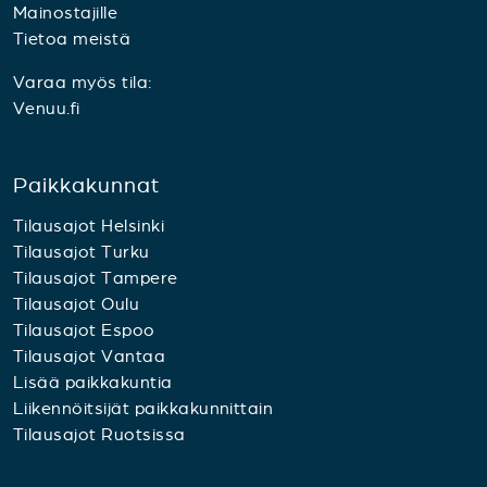
Mainostajille
Tietoa meistä
Varaa myös tila:
Venuu.fi
Paikkakunnat
Tilausajot Helsinki
Tilausajot Turku
Tilausajot Tampere
Tilausajot Oulu
Tilausajot Espoo
Tilausajot Vantaa
Lisää paikkakuntia
Liikennöitsijät paikkakunnittain
Tilausajot Ruotsissa