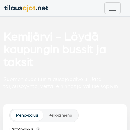
Kemijärvi - Löydä
kaupungin bussit ja
taksit
Suomen suosituin tilausajopalvelu. Jätä
tarjouspyyntö, vertaile hinnat ja valitse sopivin.
Meno-paluu
Pelkkä meno
Lähtöpaikka
i