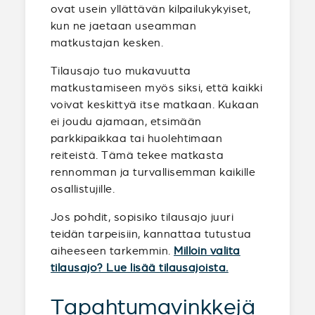
ovat usein yllättävän kilpailukykyiset,
kun ne jaetaan useamman
matkustajan kesken.
Tilausajo tuo mukavuutta
matkustamiseen myös siksi, että kaikki
voivat keskittyä itse matkaan. Kukaan
ei joudu ajamaan, etsimään
parkkipaikkaa tai huolehtimaan
reiteistä. Tämä tekee matkasta
rennomman ja turvallisemman kaikille
osallistujille.
Jos pohdit, sopisiko tilausajo juuri
teidän tarpeisiin, kannattaa tutustua
aiheeseen tarkemmin.
Milloin valita
tilausajo? Lue lisää tilausajoista.
Tapahtumavinkkejä