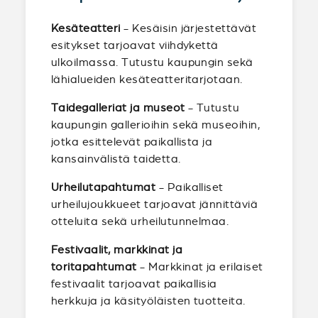
Kesäteatteri
- Kesäisin järjestettävät
esitykset tarjoavat viihdykettä
ulkoilmassa. Tutustu kaupungin sekä
lähialueiden kesäteatteritarjotaan.
Taidegalleriat ja museot
- Tutustu
kaupungin gallerioihin sekä museoihin,
jotka esittelevät paikallista ja
kansainvälistä taidetta.
Urheilutapahtumat
- Paikalliset
urheilujoukkueet tarjoavat jännittäviä
otteluita sekä urheilutunnelmaa.
Festivaalit, markkinat ja
toritapahtumat
- Markkinat ja erilaiset
festivaalit tarjoavat paikallisia
herkkuja ja käsityöläisten tuotteita.