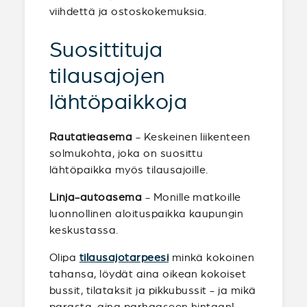
viihdettä ja ostoskokemuksia.
Suosittituja
tilausajojen
lähtöpaikkoja
Rautatieasema
- Keskeinen liikenteen
solmukohta, joka on suosittu
lähtöpaikka myös tilausajoille.
Linja-autoasema
- Monille matkoille
luonnollinen aloituspaikka kaupungin
keskustassa.
Olipa
tilausajotarpeesi
minkä kokoinen
tahansa, löydät aina oikean kokoiset
bussit, tilataksit ja pikkubussit - ja mikä
parasta, aina parhaaseen hintaan!