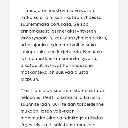
Tilausajo on joustava ja vaivaton
ratkaisu silloin, kun liikutaan yhdessä
suuremmalla porukalla. Se sopii
erinomaisesti esimerkiksi yritysten
virkistyspäiviin, koululaisryhmien retkiin,
urheilujoukkueiden matkoihin sekä
juhlaporukoiden kuljetuksiin. Kun koko
ryhmä matkustaa samalla kyydillä,
aikataulut pysyvät hallinnassa ja
matkanteko on sujuvaa alusta
loppuun.
Yksi tilausajon suurimmista eduista on
helppous. Reitti, aikataulu ja kalusto
suunnitellaan juuri teidän tarpeidenne
mukaan, joten vältytään
monimutkaisilta vaihdoilta ja erillisiltä
järjestelyiltä. Lisäksi kustannukset