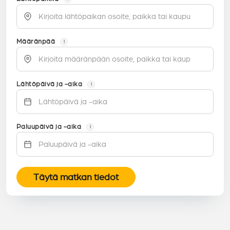
Määränpää
i
Lähtöpäivä ja -aika
i
Paluupäivä ja -aika
i
Täytä matkan tiedot