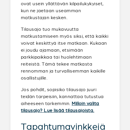
ovat usein yllättävän kilpailukykyiset,
kun ne jaetaan useamman
matkustajan kesken.
Tilausajo tuo mukavuutta
matkustamiseen myös siksi, että kaikki
voivat keskittyä itse matkaan. Kukaan
ei joudu ajamaan, etsimään
parkkipaikkaa tai huolehtimaan
reiteistä. Tämä tekee matkasta
rennomman ja turvallisemman kaikille
osallistujille.
Jos pohdit, sopisiko tilausajo juuri
teidän tarpeisiin, kannattaa tutustua
aiheeseen tarkemmin.
Milloin valita
tilausajo? Lue lisää tilausajoista.
Tapahtumavinkkejä