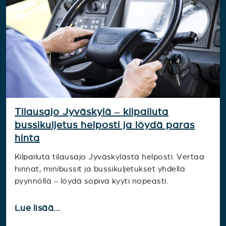
Tilausajo Jyväskylä – kilpailuta
bussikuljetus helposti ja löydä paras
hinta
Kilpailuta tilausajo Jyväskylästä helposti. Vertaa
hinnat, minibussit ja bussikuljetukset yhdellä
pyynnöllä – löydä sopiva kyyti nopeasti.
Lue lisää...