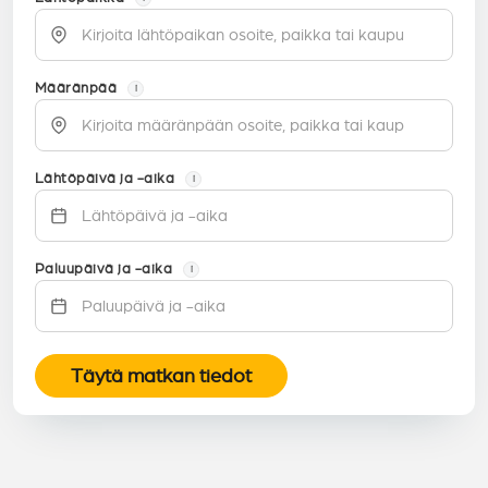
Määränpää
i
Lähtöpäivä ja -aika
i
Paluupäivä ja -aika
i
Täytä matkan tiedot