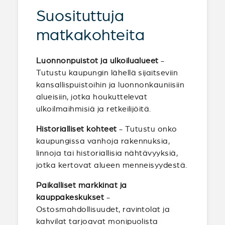
Suosituttuja
matkakohteita
Luonnonpuistot ja ulkoilualueet
-
Tutustu kaupungin lähellä sijaitseviin
kansallispuistoihin ja luonnonkauniisiin
alueisiin, jotka houkuttelevat
ulkoilmaihmisiä ja retkeilijöitä.
Historialliset kohteet
- Tutustu onko
kaupungissa vanhoja rakennuksia,
linnoja tai historiallisia nähtävyyksiä,
jotka kertovat alueen menneisyydestä.
Paikalliset markkinat ja
kauppakeskukset
-
Ostosmahdollisuudet, ravintolat ja
kahvilat tarjoavat monipuolista