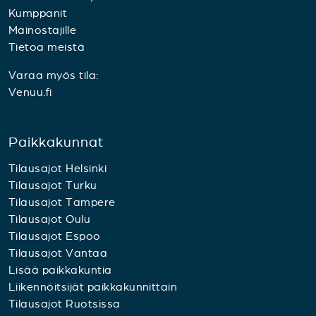
Kumppanit
Mainostajille
Tietoa meistä
Varaa myös tila:
Venuu.fi
Paikkakunnat
Tilausajot Helsinki
Tilausajot Turku
Tilausajot Tampere
Tilausajot Oulu
Tilausajot Espoo
Tilausajot Vantaa
Lisää paikkakuntia
Liikennöitsijät paikkakunnittain
Tilausajot Ruotsissa