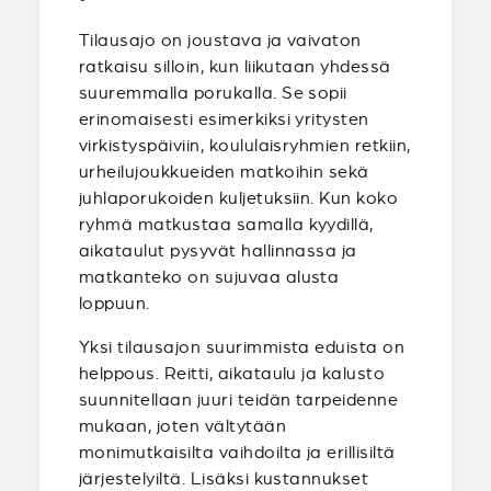
Tilausajo on joustava ja vaivaton
ratkaisu silloin, kun liikutaan yhdessä
suuremmalla porukalla. Se sopii
erinomaisesti esimerkiksi yritysten
virkistyspäiviin, koululaisryhmien retkiin,
urheilujoukkueiden matkoihin sekä
juhlaporukoiden kuljetuksiin. Kun koko
ryhmä matkustaa samalla kyydillä,
aikataulut pysyvät hallinnassa ja
matkanteko on sujuvaa alusta
loppuun.
Yksi tilausajon suurimmista eduista on
helppous. Reitti, aikataulu ja kalusto
suunnitellaan juuri teidän tarpeidenne
mukaan, joten vältytään
monimutkaisilta vaihdoilta ja erillisiltä
järjestelyiltä. Lisäksi kustannukset