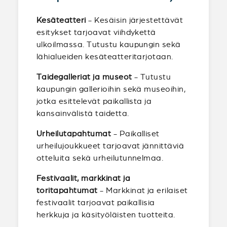
Kesäteatteri
- Kesäisin järjestettävät
esitykset tarjoavat viihdykettä
ulkoilmassa. Tutustu kaupungin sekä
lähialueiden kesäteatteritarjotaan.
Taidegalleriat ja museot
- Tutustu
kaupungin gallerioihin sekä museoihin,
jotka esittelevät paikallista ja
kansainvälistä taidetta.
Urheilutapahtumat
- Paikalliset
urheilujoukkueet tarjoavat jännittäviä
otteluita sekä urheilutunnelmaa.
Festivaalit, markkinat ja
toritapahtumat
- Markkinat ja erilaiset
festivaalit tarjoavat paikallisia
herkkuja ja käsityöläisten tuotteita.