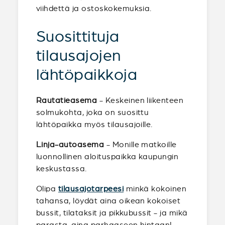
viihdettä ja ostoskokemuksia.
Suosittituja
tilausajojen
lähtöpaikkoja
Rautatieasema
- Keskeinen liikenteen
solmukohta, joka on suosittu
lähtöpaikka myös tilausajoille.
Linja-autoasema
- Monille matkoille
luonnollinen aloituspaikka kaupungin
keskustassa.
Olipa
tilausajotarpeesi
minkä kokoinen
tahansa, löydät aina oikean kokoiset
bussit, tilataksit ja pikkubussit - ja mikä
parasta, aina parhaaseen hintaan!