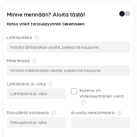
Minne mennään? Aloita tästä!
Katso vinkit tarjouspyynnön tekemiseen
Lähtöpaikka
?
Määränpää
?
Lähtöpäivä ja -aika
?
Kuljetus on
yhdensuuntainen vienti
?
Paluulähtö kohteesta
Arvioitu henkilömäärä
?
?