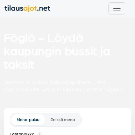
Föglö - Löydä
kaupungin bussit ja
taksit
Suomen suosituin tilausajopalvelu. Jätä
tarjouspyyntö, vertaile hinnat ja valitse sopivin.
Meno-paluu
Pelkkä meno
Lähtöpaikka
i