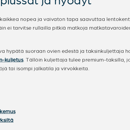
 plussat ja hyödyt
kaikkea nopea ja vaivaton tapa saavuttaa lentokent
in ei tarvitse rullailla pitkiä matkoja matkatavaroid
 hypätä suoraan ovien edestä ja taksinkuljettaja ho
-kuljetus
. Tällöin kuljettaja tulee premium-taksilla,
jä tai isompi jalkatila ja virvokkeita.
okemus
ksiltä