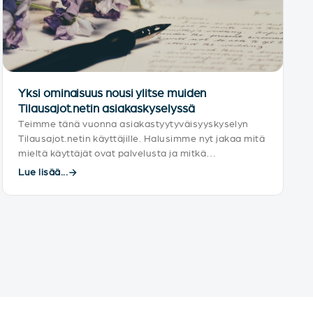
Yksi ominaisuus nousi ylitse muiden
Tilausajot.netin asiakaskyselyssä
Teimme tänä vuonna asiakastyytyväisyyskyselyn
Tilausajot.netin käyttäjille. Halusimme nyt jakaa mitä
mieltä käyttäjät ovat palvelusta ja mitkä
ominaisuudet nousivat toisia tärkeämmäksi.
Lue lisää...