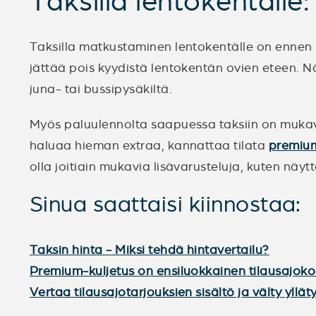
Taksilla lentokentälle:
Taksilla matkustaminen lentokentälle on ennen 
jättää pois kyydistä lentokentän ovien eteen. Nä
juna- tai bussipysäkiltä.
Myös paluulennolta saapuessa taksiin on mukava
haluaa hieman extraa, kannattaa tilata
premium
olla joitiain mukavia lisävarusteluja, kuten näyttö
Sinua saattaisi kiinnostaa:
Taksin hinta - Miksi tehdä hintavertailu?
Premium-kuljetus on ensiluokkainen tilausajok
Vertaa tilausajotarjouksien sisältö ja välty ylläty