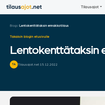
Tilausajot
Blogi
/
Lentokenttätaksin ennakkotilaus
Takaisin blogin etusivulle
Lentokenttätaksin en
Tilausajot.net
·
15.12.2022
TA