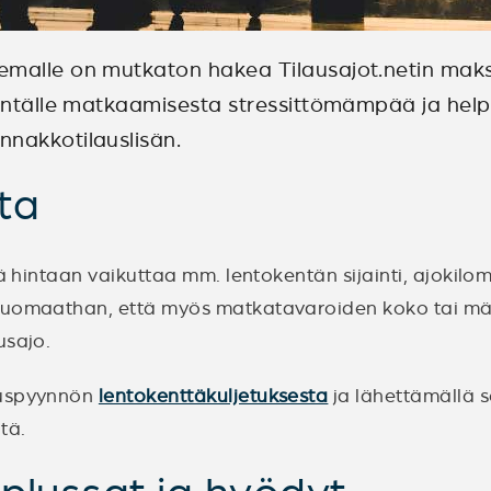
emalle on mutkaton hakea Tilausajot.netin mak
kentälle matkaamisesta stressittömämpää ja helpo
nnakkotilauslisän.
ta
lä hintaan vaikuttaa mm. lentokentän sijainti, ajokilo
 Huomaathan, että myös matkatavaroiden koko tai mää
usajo.
ouspyynnön
lentokenttäkuljetuksesta
ja lähettämällä se
ntä.