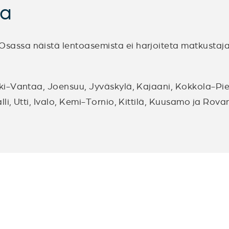
sa
assa näistä lentoasemista ei harjoiteta matkustajal
i-Vantaa, Joensuu, Jyväskylä, Kajaani, Kokkola-Pie
i, Utti, Ivalo, Kemi-Tornio, Kittilä, Kuusamo ja Rova