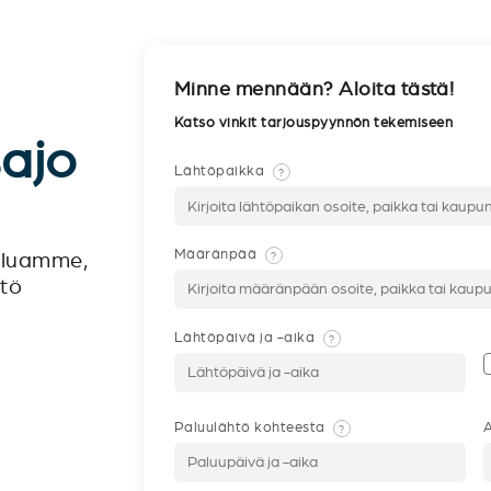
Minne mennään? Aloita tästä!
Katso vinkit tarjouspyynnön tekemiseen
sajo
Lähtöpaikka
?
Määränpää
?
veluamme,
ntö
Lähtöpäivä ja -aika
?
Paluulähtö kohteesta
A
?