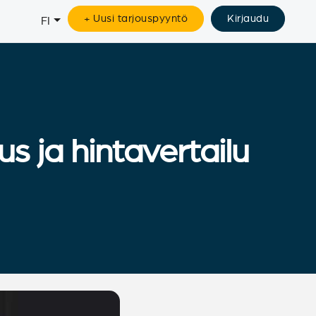
+ Uusi tarjouspyyntö
Kirjaudu
FI
s ja hintavertailu