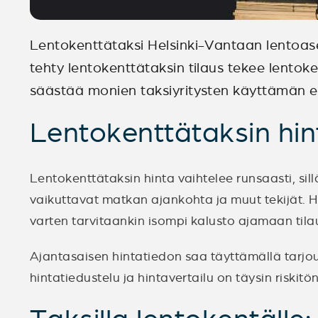
Lentokenttätaksi Helsinki-Vantaan lentoas
tehty lentokenttätaksin tilaus tekee lento
säästää monien taksiyritysten käyttämän e
Lentokenttätaksin hin
Lentokenttätaksin hinta vaihtelee runsaasti, sil
vaikuttavat matkan ajankohta ja muut tekijät.
varten tarvitaankin isompi kalusto ajamaan tila
Ajantasaisen hintatiedon saa täyttämällä tarj
hintatiedustelu ja hintavertailu on täysin riskitö