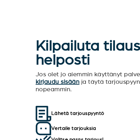
Kilpailuta tilau
helposti
Jos olet jo aiemmin käyttänyt pal
kirjaudu sisään
ja täytä tarjouspyy
nopeammin.
Lähetä tarjouspyyntö
Vertaile tarjouksia
Valitse paras tarjous!