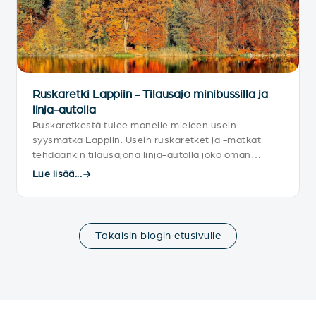
Ruskaretki Lappiin - Tilausajo minibussilla ja
linja-autolla
Ruskaretkestä tulee monelle mieleen usein
syysmatka Lappiin. Usein ruskaretket ja -matkat
tehdäänkin tilausajona linja-autolla joko oman
porukan kesken tai varaamalla bussimatka
Lue lisää...
matkatoimiston kautta.
Takaisin blogin etusivulle