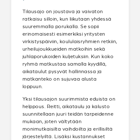
Tilausajo on joustava ja vaivaton
ratkaisu silloin, kun liikutaan yhdessä
suuremmalla porukalla. Se sopii
erinomaisesti esimerkiksi yritysten
virkistyspäiviin, koululaisryhmien retkiin,
urheilujoukkueiden matkoihin sekä
juhlaporukoiden kuljetuksiin. Kun koko
ryhmä matkustaa samalla kyydillä,
aikataulut pysyvät hallinnassa ja
matkanteko on sujuvaa alusta
loppuun.
Yksi tilausajon suurimmista eduista on
helppous. Reitti, aikataulu ja kalusto
suunnitellaan juuri teidän tarpeidenne
mukaan, joten vältytään
monimutkaisilta vaihdoilta ja erillisiltä
järjestelyiltä. Lisäksi kustannukset