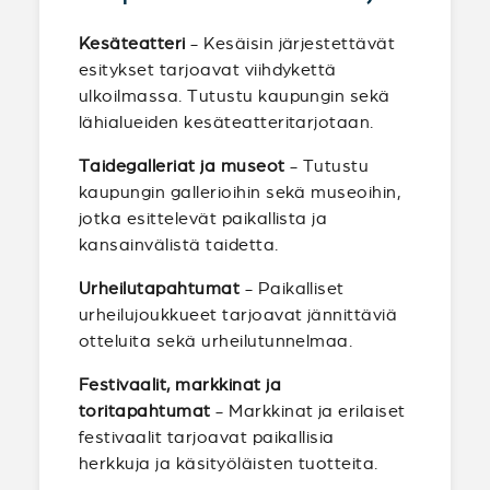
Kesäteatteri
- Kesäisin järjestettävät
esitykset tarjoavat viihdykettä
ulkoilmassa. Tutustu kaupungin sekä
lähialueiden kesäteatteritarjotaan.
Taidegalleriat ja museot
- Tutustu
kaupungin gallerioihin sekä museoihin,
jotka esittelevät paikallista ja
kansainvälistä taidetta.
Urheilutapahtumat
- Paikalliset
urheilujoukkueet tarjoavat jännittäviä
otteluita sekä urheilutunnelmaa.
Festivaalit, markkinat ja
toritapahtumat
- Markkinat ja erilaiset
festivaalit tarjoavat paikallisia
herkkuja ja käsityöläisten tuotteita.