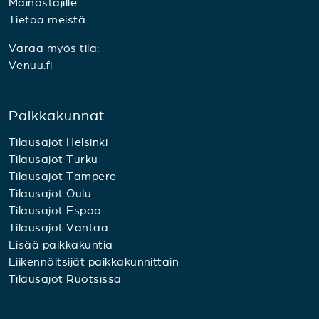
Mainostajille
Tietoa meistä
Varaa myös tila:
Venuu.fi
Paikkakunnat
Tilausajot Helsinki
Tilausajot Turku
Tilausajot Tampere
Tilausajot Oulu
Tilausajot Espoo
Tilausajot Vantaa
Lisää paikkakuntia
Liikennöitsijät paikkakunnittain
Tilausajot Ruotsissa