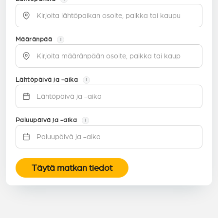
Määränpää
i
Lähtöpäivä ja -aika
i
Paluupäivä ja -aika
i
Täytä matkan tiedot