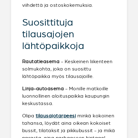
viihdettä ja ostoskokemuksia.
Suosittituja
tilausajojen
lähtöpaikkoja
Rautatieasema
- Keskeinen liikenteen
solmukohta, joka on suosittu
lähtöpaikka myös tilausajoille.
Linja-autoasema
- Monille matkoille
luonnollinen aloituspaikka kaupungin
keskustassa.
Olipa
tilausajotarpeesi
minkä kokoinen
tahansa, löydät aina oikean kokoiset
bussit, tilataksit ja pikkubussit - ja mikä
parasta, aina parhaaseen hintaan!