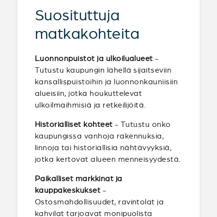
Suosituttuja
matkakohteita
Luonnonpuistot ja ulkoilualueet
-
Tutustu kaupungin lähellä sijaitseviin
kansallispuistoihin ja luonnonkauniisiin
alueisiin, jotka houkuttelevat
ulkoilmaihmisiä ja retkeilijöitä.
Historialliset kohteet
- Tutustu onko
kaupungissa vanhoja rakennuksia,
linnoja tai historiallisia nähtävyyksiä,
jotka kertovat alueen menneisyydestä.
Paikalliset markkinat ja
kauppakeskukset
-
Ostosmahdollisuudet, ravintolat ja
kahvilat tarjoavat monipuolista