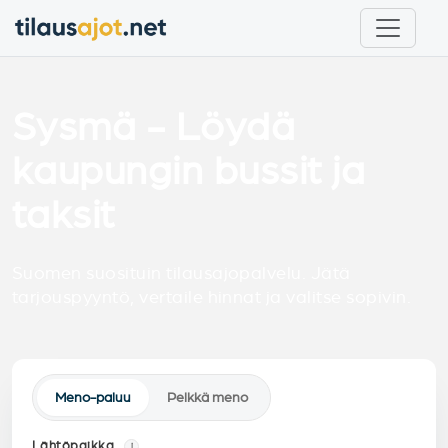
Sysmä - Löydä
kaupungin bussit ja
taksit
Suomen suosituin tilausajopalvelu. Jätä
tarjouspyyntö, vertaile hinnat ja valitse sopivin.
Meno-paluu
Pelkkä meno
Lähtöpaikka
i