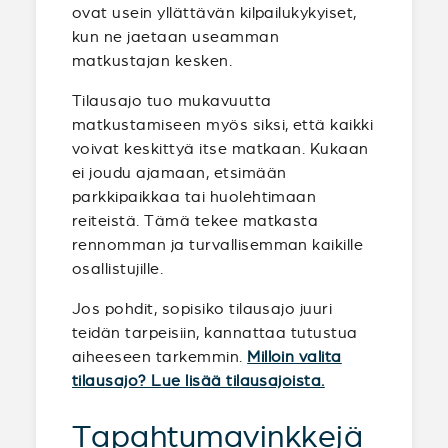
ovat usein yllättävän kilpailukykyiset,
kun ne jaetaan useamman
matkustajan kesken.
Tilausajo tuo mukavuutta
matkustamiseen myös siksi, että kaikki
voivat keskittyä itse matkaan. Kukaan
ei joudu ajamaan, etsimään
parkkipaikkaa tai huolehtimaan
reiteistä. Tämä tekee matkasta
rennomman ja turvallisemman kaikille
osallistujille.
Jos pohdit, sopisiko tilausajo juuri
teidän tarpeisiin, kannattaa tutustua
aiheeseen tarkemmin.
Milloin valita
tilausajo? Lue lisää tilausajoista.
Tapahtumavinkkejä