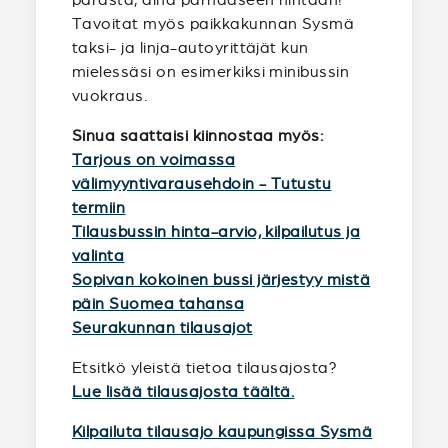
Tavoitat myös paikkakunnan Sysmä
taksi- ja linja-autoyrittäjät kun
mielessäsi on esimerkiksi minibussin
vuokraus.
Sinua saattaisi kiinnostaa myös:
Tarjous on voimassa
välimyyntivarausehdoin - Tutustu
termiin
Tilausbussin hinta-arvio, kilpailutus ja
valinta
Sopivan kokoinen bussi järjestyy mistä
päin Suomea tahansa
Seurakunnan tilausajot
Etsitkö yleistä tietoa tilausajosta?
Lue lisää tilausajosta täältä.
Kilpailuta tilausajo kaupungissa Sysmä