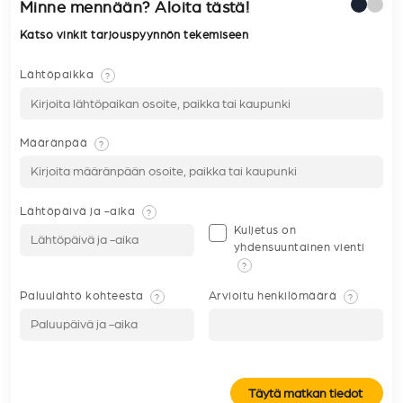
Minne mennään? Aloita tästä!
Katso vinkit tarjouspyynnön tekemiseen
Lähtöpaikka
?
Määränpää
?
Lähtöpäivä ja -aika
?
Kuljetus on
yhdensuuntainen vienti
?
Paluulähtö kohteesta
Arvioitu henkilömäärä
?
?
Täytä matkan tiedot