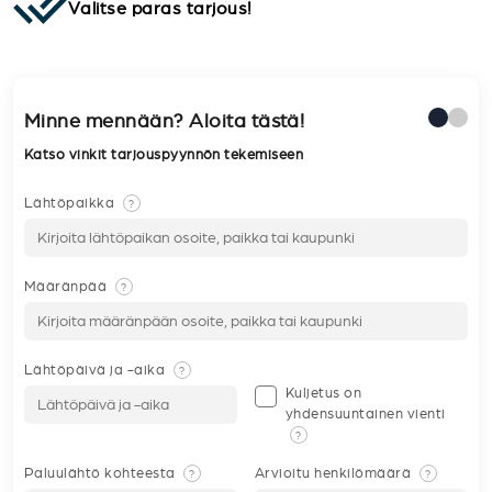
Valitse paras tarjous!
Minne mennään? Aloita tästä!
Katso vinkit tarjouspyynnön tekemiseen
Lähtöpaikka
?
Määränpää
?
Lähtöpäivä ja -aika
?
Kuljetus on
yhdensuuntainen vienti
?
Paluulähtö kohteesta
Arvioitu henkilömäärä
?
?