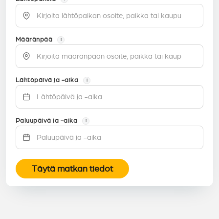
Määränpää
i
Lähtöpäivä ja -aika
i
Paluupäivä ja -aika
i
Täytä matkan tiedot