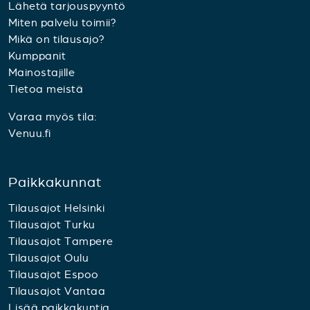
Lähetä tarjouspyyntö
Miten palvelu toimii?
Mikä on tilausajo?
Kumppanit
Mainostajille
Tietoa meistä
Varaa myös tila:
Venuu.fi
Paikkakunnat
Tilausajot Helsinki
Tilausajot Turku
Tilausajot Tampere
Tilausajot Oulu
Tilausajot Espoo
Tilausajot Vantaa
Lisää paikkakuntia