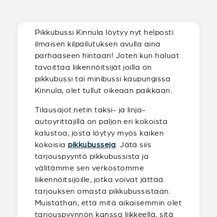
Pikkubussi Kinnula löytyy nyt helposti
ilmaisen kilpailutuksen avulla aina
parhaaseen hintaan! Joten kun haluat
tavoittaa liikennöitsijät joilla on
pikkubussi tai minibussi kaupungissa
Kinnula, olet tullut oikeaan paikkaan.
Tilausajot.netin taksi- ja linja-
autoyrittäjillä on paljon eri kokoista
kalustoa, josta löytyy myös kaiken
kokoisia
pikkubusseja
. Jätä siis
tarjouspyyntö pikkubussista ja
välitämme sen verkostomme
liikennöitsijöille, jotka voivat jättää
tarjouksen omasta pikkubussistaan.
Muistathan, että mitä aikaisemmin olet
tarjouspyynnön kanssa liikkeellä, sitä