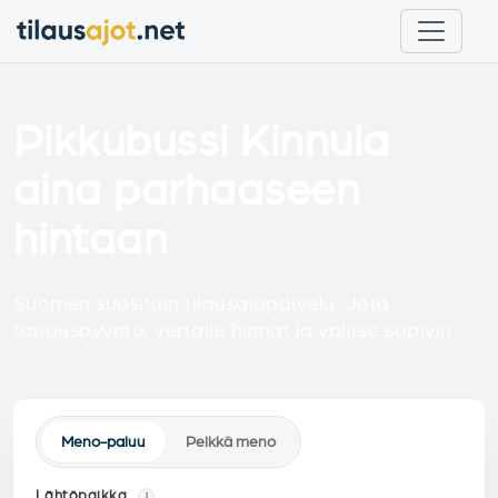
Pikkubussi Kinnula
aina parhaaseen
hintaan
Suomen suosituin tilausajopalvelu. Jätä
tarjouspyyntö, vertaile hinnat ja valitse sopivin.
Meno-paluu
Pelkkä meno
Lähtöpaikka
i