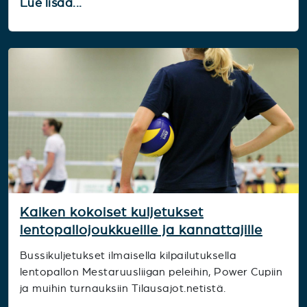
Lue lisää...
Kaiken kokoiset kuljetukset
lentopallojoukkueille ja kannattajille
Bussikuljetukset ilmaisella kilpailutuksella
lentopallon Mestaruusliigan peleihin, Power Cupiin
ja muihin turnauksiin Tilausajot.netistä.