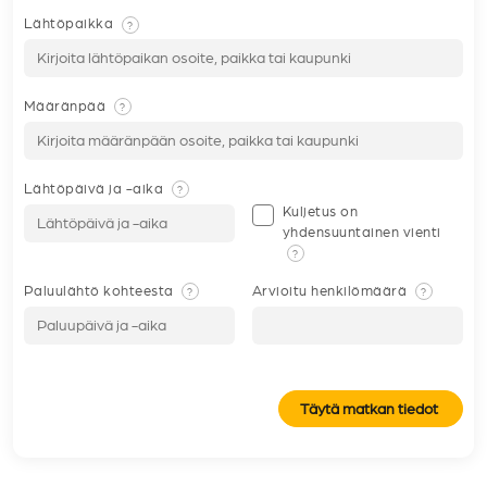
Lähtöpaikka
?
Määränpää
?
Lähtöpäivä ja -aika
?
Kuljetus on
yhdensuuntainen vienti
?
Paluulähtö kohteesta
Arvioitu henkilömäärä
?
?
Täytä matkan tiedot