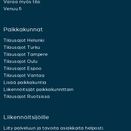
Varaa myös tila:
Venuu.fi
Paikkakunnat
Tilausajot Helsinki
Tilausajot Turku
Tilausajot Tampere
Tilausajot Oulu
Tilausajot Espoo
Tilausajot Vantaa
Lisää paikkakuntia
Liikennöitsijät paikkakunnittain
Tilausajot Ruotsissa
Liikennöitsijöille
Liity palveluun ja tavoita asiakkaita helposti.