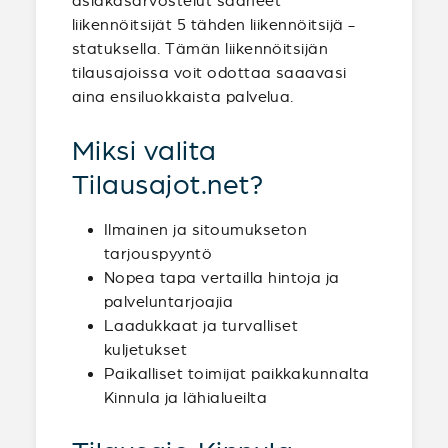
asiakasarvostelut saaneet
liikennöitsijät 5 tähden liikennöitsijä -
statuksella. Tämän liikennöitsijän
tilausajoissa voit odottaa saaavasi
aina ensiluokkaista palvelua.
Miksi valita
Tilausajot.net?
Ilmainen ja sitoumukseton
tarjouspyyntö
Nopea tapa vertailla hintoja ja
palveluntarjoajia
Laadukkaat ja turvalliset
kuljetukset
Paikalliset toimijat paikkakunnalta
Kinnula ja lähialueilta