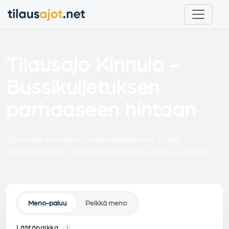
Tilausajo Kinnula -
Bussikuljetuksen
parhaaseen hintaan
Suomen suosituin tilausajopalvelu. Jätä
tarjouspyyntö, vertaile hinnat ja valitse sopivin.
Meno-paluu
Pelkkä meno
Lähtöpaikka
i