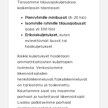
Tarjoamme tilausajokuljetuksia
kaikenlaisiin tilanteisiin:
Pienryhmille minibussit
(8–20 hlö)
Isommille ryhmille tilausajobussit
(jopa yli 100 hlö)
Erikoiskuljetukset
, kuten
esteettömät bussit tai
hääkuljetukset
Kaikki kuljetukset hoidetaan
ammattitaitoisten kuljettajien
toimesta. Verkostomme
liikennöitsijöiden
henkilöliikenneluvat/taksiliikenneluvat
on tarkistettu ja todennettu.
Kauttamme saat siis maamme
parhaat ja luotettavat liikennöitsijät.
Lisäksi palkitsemme parhaat