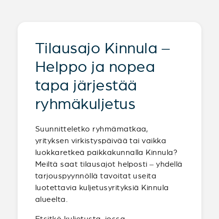
Tilausajo Kinnula –
Helppo ja nopea
tapa järjestää
ryhmäkuljetus
Suunnitteletko ryhmämatkaa,
yrityksen virkistyspäivää tai vaikka
luokkaretkeä paikkakunnalla Kinnula?
Meiltä saat tilausajot helposti – yhdellä
tarjouspyynnöllä tavoitat useita
luotettavia kuljetusyrityksiä Kinnula
alueelta.
Etsitkö kuljetusta, jossa