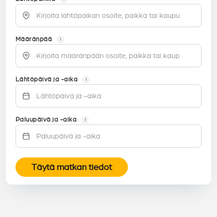
Määränpää
i
Lähtöpäivä ja -aika
i
Paluupäivä ja -aika
i
Täytä matkan tiedot