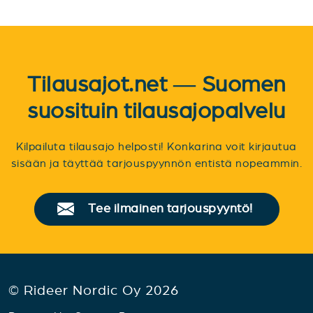
Tilausajot.net — Suomen
suosituin tilausajopalvelu
Kilpailuta tilausajo helposti! Konkarina voit kirjautua
sisään ja täyttää tarjouspyynnön entistä nopeammin.
Tee ilmainen tarjouspyyntö!
© Rideer Nordic Oy 2026