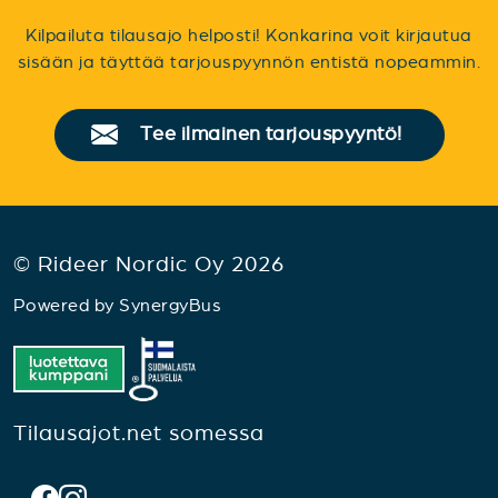
Kilpailuta tilausajo helposti! Konkarina voit kirjautua
sisään ja täyttää tarjouspyynnön entistä nopeammin.
Tee ilmainen tarjouspyyntö!
© Rideer Nordic Oy 2026
Powered by
SynergyBus
Tilausajot.net somessa