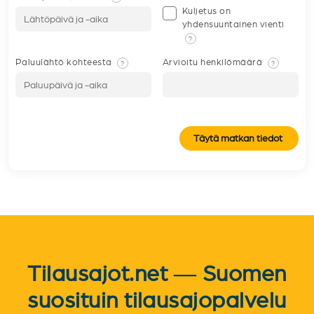
Kuljetus on
yhdensuuntainen vienti
?
Paluulähtö kohteesta
Arvioitu henkilömäärä
?
?
Täytä matkan tiedot
Tilausajot.net — Suomen
suosituin tilausajopalvelu