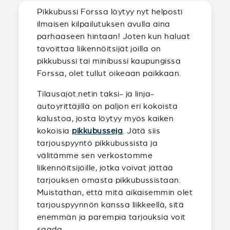
Pikkubussi Forssa löytyy nyt helposti
ilmaisen kilpailutuksen avulla aina
parhaaseen hintaan! Joten kun haluat
tavoittaa liikennöitsijät joilla on
pikkubussi tai minibussi kaupungissa
Forssa, olet tullut oikeaan paikkaan.
Tilausajot.netin taksi- ja linja-
autoyrittäjillä on paljon eri kokoista
kalustoa, josta löytyy myös kaiken
kokoisia
pikkubusseja
. Jätä siis
tarjouspyyntö pikkubussista ja
välitämme sen verkostomme
liikennöitsijöille, jotka voivat jättää
tarjouksen omasta pikkubussistaan.
Muistathan, että mitä aikaisemmin olet
tarjouspyynnön kanssa liikkeellä, sitä
enemmän ja parempia tarjouksia voit
saada.