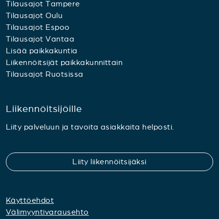
Tilausajot Tampere
Tilausajot Oulu
Tilausajot Espoo
Tilausajot Vantaa
Lisää paikkakuntia
Liikennöitsijät paikkakunnittain
Tilausajot Ruotsissa
Liikennöitsijöille
Liity palveluun ja tavoita asiakkaita helposti.
Liity liikennöitsijäksi
Käyttöehdot
Välimyyntivarausehto