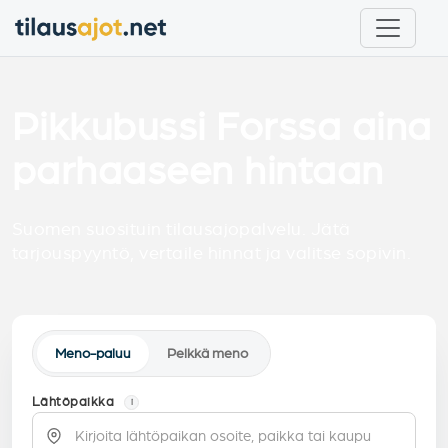
Pikkubussi Forssa aina
parhaaseen hintaan
Suomen suosituin tilausajopalvelu. Jätä
tarjouspyyntö, vertaile hinnat ja valitse sopivin.
Meno-paluu
Pelkkä meno
Lähtöpaikka
i