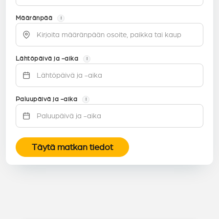
Määränpää
i
Lähtöpäivä ja -aika
i
Paluupäivä ja -aika
i
Täytä matkan tiedot