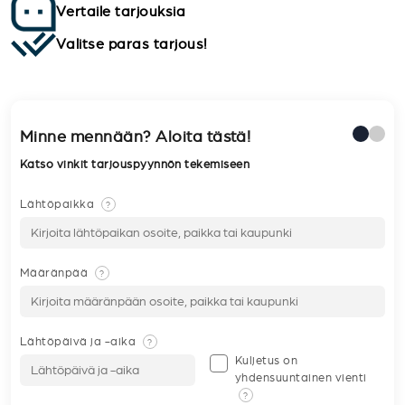
Vertaile tarjouksia
Valitse paras tarjous!
Minne mennään? Aloita tästä!
Katso vinkit tarjouspyynnön tekemiseen
Lähtöpaikka
?
Määränpää
?
Lähtöpäivä ja -aika
?
Kuljetus on
yhdensuuntainen vienti
?