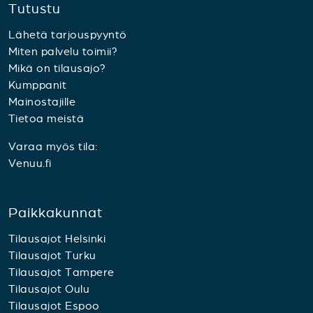
Tutustu
Lähetä tarjouspyyntö
Miten palvelu toimii?
Mikä on tilausajo?
Kumppanit
Mainostajille
Tietoa meistä
Varaa myös tila:
Venuu.fi
Paikkakunnat
Tilausajot Helsinki
Tilausajot Turku
Tilausajot Tampere
Tilausajot Oulu
Tilausajot Espoo