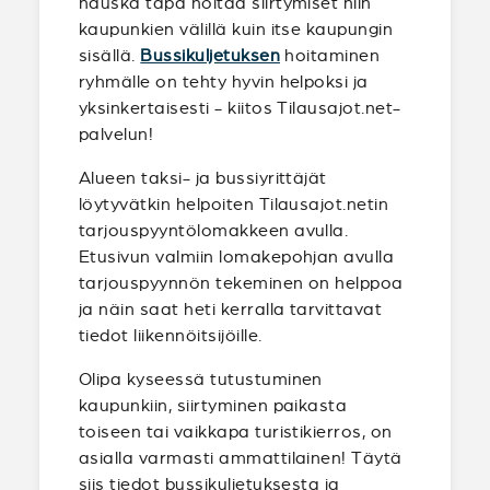
hauska tapa hoitaa siirtymiset niin
kaupunkien välillä kuin itse kaupungin
sisällä.
Bussikuljetuksen
hoitaminen
ryhmälle on tehty hyvin helpoksi ja
yksinkertaisesti - kiitos Tilausajot.net-
palvelun!
Alueen taksi- ja bussiyrittäjät
löytyvätkin helpoiten Tilausajot.netin
tarjouspyyntölomakkeen avulla.
Etusivun valmiin lomakepohjan avulla
tarjouspyynnön tekeminen on helppoa
ja näin saat heti kerralla tarvittavat
tiedot liikennöitsijöille.
Olipa kyseessä tutustuminen
kaupunkiin, siirtyminen paikasta
toiseen tai vaikkapa turistikierros, on
asialla varmasti ammattilainen! Täytä
siis tiedot bussikuljetuksesta ja