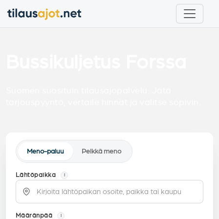
Bussikuljetus Forssa
Suomen suosituin tilausajopalvelu. Jätä
tarjouspyyntö, vertaile hinnat ja valitse sopivin.
Meno-paluu
Pelkkä meno
Lähtöpaikka
i
Määränpää
i