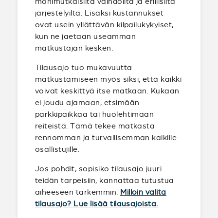
monimutkaisilta vaihdoilta ja erillisiltä
järjestelyiltä. Lisäksi kustannukset
ovat usein yllättävän kilpailukykyiset,
kun ne jaetaan useamman
matkustajan kesken.
Tilausajo tuo mukavuutta
matkustamiseen myös siksi, että kaikki
voivat keskittyä itse matkaan. Kukaan
ei joudu ajamaan, etsimään
parkkipaikkaa tai huolehtimaan
reiteistä. Tämä tekee matkasta
rennomman ja turvallisemman kaikille
osallistujille.
Jos pohdit, sopisiko tilausajo juuri
teidän tarpeisiin, kannattaa tutustua
aiheeseen tarkemmin.
Milloin valita
tilausajo? Lue lisää tilausajoista.