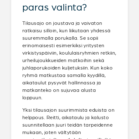
paras valinta?
Tilausajo on joustava ja vaivaton
ratkaisu silloin, kun liikutaan yhdessä
suuremmalla porukalla. Se sopii
erinomaisesti esimerkiksi yritysten
virkistyspäiviin, koululaisryhmien retkiin,
urheilujoukkueiden matkoihin sekä
juhlaporukoiden kuljetuksiin. Kun koko
ryhmä matkustaa samalla kyydillä,
aikataulut pysyvät hallinnassa ja
matkanteko on sujuvaa alusta
loppuun.
Yksi tilausajon suurimmista eduista on
helppous. Reitti, aikataulu ja kalusto
suunnitellaan juuri teidän tarpeidenne
mukaan, joten vältytään