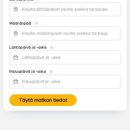
Määränpää
i
Lähtöpäivä ja -aika
i
Paluupäivä ja -aika
i
Täytä matkan tiedot