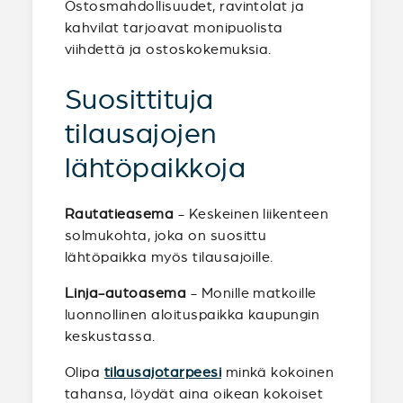
Ostosmahdollisuudet, ravintolat ja
kahvilat tarjoavat monipuolista
viihdettä ja ostoskokemuksia.
Suosittituja
tilausajojen
lähtöpaikkoja
Rautatieasema
- Keskeinen liikenteen
solmukohta, joka on suosittu
lähtöpaikka myös tilausajoille.
Linja-autoasema
- Monille matkoille
luonnollinen aloituspaikka kaupungin
keskustassa.
Olipa
tilausajotarpeesi
minkä kokoinen
tahansa, löydät aina oikean kokoiset