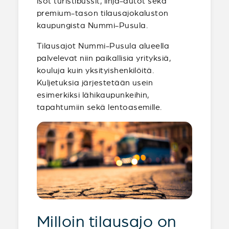
isot turistibussit, linja-autot sekä
premium-tason tilausajokaluston
kaupungista Nummi-Pusula.
Tilausajot Nummi-Pusula alueella
palvelevat niin paikallisia yrityksiä,
kouluja kuin yksityishenkilöitä.
Kuljetuksia järjestetään usein
esimerkiksi lähikaupunkeihin,
tapahtumiin sekä lentoasemille.
Milloin tilausajo on