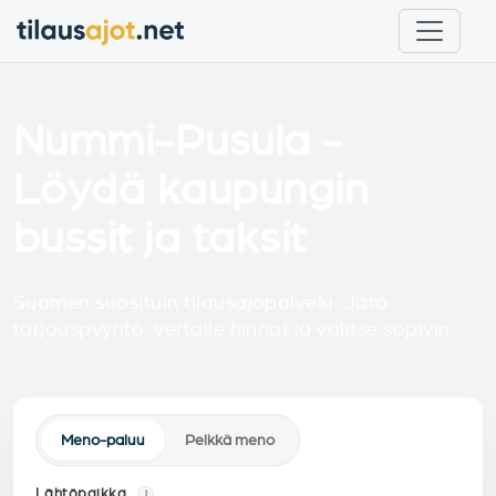
Nummi-Pusula -
Löydä kaupungin
bussit ja taksit
Suomen suosituin tilausajopalvelu. Jätä
tarjouspyyntö, vertaile hinnat ja valitse sopivin.
Meno-paluu
Pelkkä meno
Lähtöpaikka
i