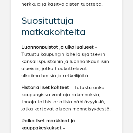
herkkuja ja käsityöläisten tuotteita.
Suosituttuja
matkakohteita
Luonnonpuistot ja ulkoilualueet
-
Tutustu kaupungin lähellä sijaitseviin
kansallispuistoihin ja luonnonkauniisiin
alueisiin, jotka houkuttelevat
ulkoilmaihmisiä ja retkeilijöitä.
Historialliset kohteet
- Tutustu onko
kaupungissa vanhoja rakennuksia,
linnoja tai historiallisia nähtävyyksiä,
jotka kertovat alueen menneisyydestä.
Paikalliset markkinat ja
kauppakeskukset
-