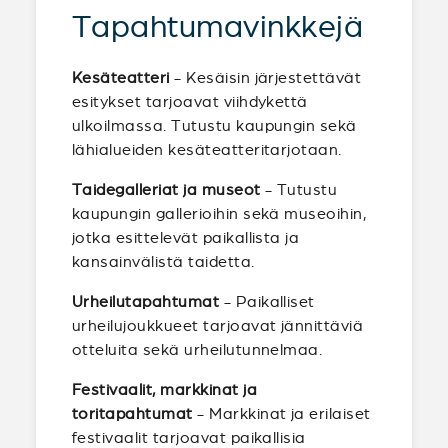
Tapahtumavinkkejä
Kesäteatteri
- Kesäisin järjestettävät
esitykset tarjoavat viihdykettä
ulkoilmassa. Tutustu kaupungin sekä
lähialueiden kesäteatteritarjotaan.
Taidegalleriat ja museot
- Tutustu
kaupungin gallerioihin sekä museoihin,
jotka esittelevät paikallista ja
kansainvälistä taidetta.
Urheilutapahtumat
- Paikalliset
urheilujoukkueet tarjoavat jännittäviä
otteluita sekä urheilutunnelmaa.
Festivaalit, markkinat ja
toritapahtumat
- Markkinat ja erilaiset
festivaalit tarjoavat paikallisia