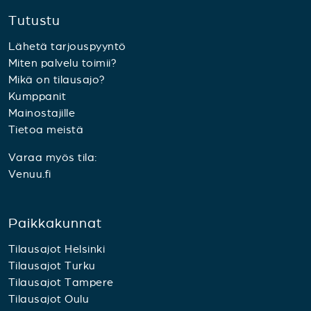
Tutustu
Lähetä tarjouspyyntö
Miten palvelu toimii?
Mikä on tilausajo?
Kumppanit
Mainostajille
Tietoa meistä
Varaa myös tila:
Venuu.fi
Paikkakunnat
Tilausajot Helsinki
Tilausajot Turku
Tilausajot Tampere
Tilausajot Oulu