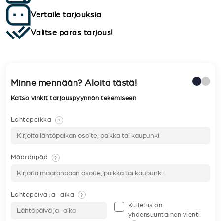
Vertaile tarjouksia
Valitse paras tarjous!
Minne mennään? Aloita tästä!
Katso vinkit tarjouspyynnön tekemiseen
Lähtöpaikka
?
Määränpää
?
Lähtöpäivä ja -aika
?
Kuljetus on
yhdensuuntainen vienti