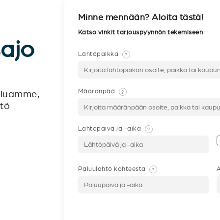
Minne mennään? Aloita tästä!
Katso vinkit tarjouspyynnön tekemiseen
sajo
Lähtöpaikka
?
Määränpää
?
veluamme,
ntö
Lähtöpäivä ja -aika
?
Paluulähtö kohteesta
A
?