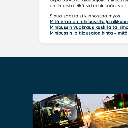
on ilmaista eikä sid mihinkään, voit
Sinua saattaisi kiinnostaa myös:
Mitä eroa on minibussilla ja pikkubu
Minibussin vuokraus kuskilla tai ilm
Minibussin ja tilausajon hinta - mi