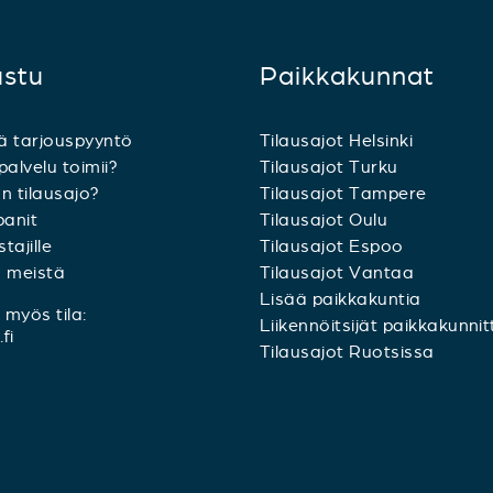
ustu
Paikkakunnat
ä tarjouspyyntö
Tilausajot Helsinki
palvelu toimii?
Tilausajot Turku
n tilausajo?
Tilausajot Tampere
anit
Tilausajot Oulu
tajille
Tilausajot Espoo
a meistä
Tilausajot Vantaa
Lisää paikkakuntia
myös tila:
Liikennöitsijät paikkakunnit
fi
Tilausajot Ruotsissa