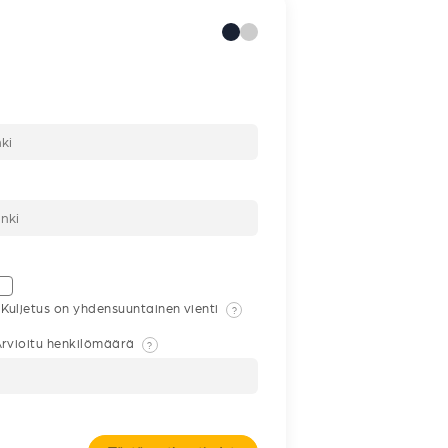
Kuljetus on yhdensuuntainen vienti
?
rvioitu henkilömäärä
?