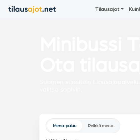
Tilausajot
Kuin
Minibussi T
Ota tilausa
Suomen suosituin tilausajopalvelu.
valitse sopivin.
Meno-paluu
Pelkkä meno