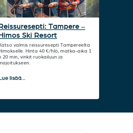
Reissuresepti: Tampere –
Himos Ski Resort
Katso valmis reissuresepti Tampereelta
Himokselle. Hinta 40 €/hlö, matka-aika 1
h 20 min, vinkit ruokailuun ja
majoitukseen.
Lue lisää...