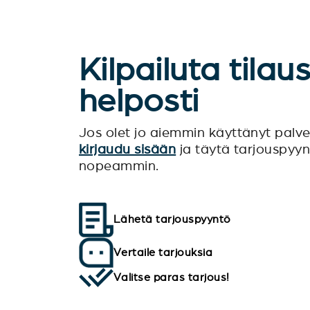
Kilpailuta tilau
helposti
Jos olet jo aiemmin käyttänyt pal
kirjaudu sisään
ja täytä tarjouspyy
nopeammin.
Lähetä tarjouspyyntö
Vertaile tarjouksia
Valitse paras tarjous!