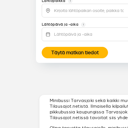
Lähtöpaikka
i
Lähtöpäivä ja -aika
i
Täytä matkan tiedot
Minibussi Tarvasjoki sekä kaikki m
Tilausajot.netistä. Ilmaisella kilpa
pikkubussia kaupungissa Tarvasjoki 
Tilausajot.netissä tavoitat siis yhd
Olipa tarvetta tilausajolle, minibuss