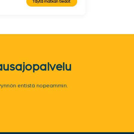
Täytä matkan tiedot
ausajopalvelu
spyynnön entistä nopeammin.