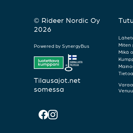
© Rideer Nordic Oy
Tut
2026
Lähet
Miten 
Powered by
SynergyBus
Mikä o
Kumpp
Mainos
Tieto
Tilausajot.net
Varaa 
somessa
Venuu.