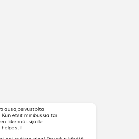
tilausajosivustolta
 Kun etsit minibussia tai
liikennöitsijöille.
 helposti!
ajot.net auttaa aina! Palvelun käyttö