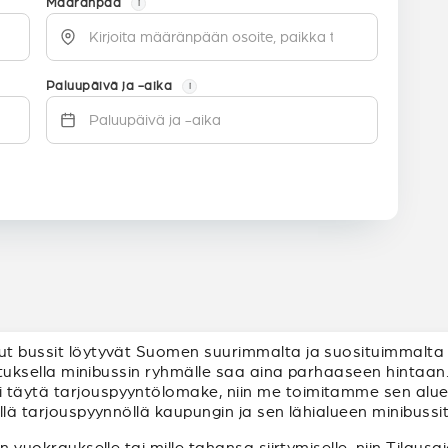
Määränpää
i
Paluupäivä ja -aika
i
uut bussit löytyvät Suomen suurimmalta ja suosituimmalta 
ilutuksella minibussin ryhmälle saa aina parhaaseen hintaan.
täytä tarjouspyyntölomake, niin me toimitamme sen alueen 
ellä tarjouspyynnöllä kaupungin ja sen lähialueen minibussit
in vuokraukselle tai mille tahansa siirtymiselle, niin Tilaus