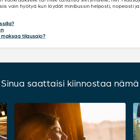
 siis vain hyötyä kun löydät minibussin helposti, nopeasti 
ssilla?
an
tä maksaa tilausajo?
Sinua saattaisi kiinnostaa nämä