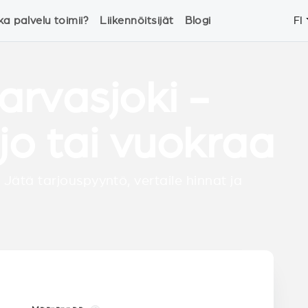
ka palvelu toimii?
Liikennöitsijät
Blogi
FI
arvasjoki -
jo tai vuokraa
 Jätä tarjouspyyntö, vertaile hinnat ja