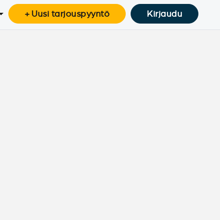
+ Uusi tarjouspyyntö
Kirjaudu