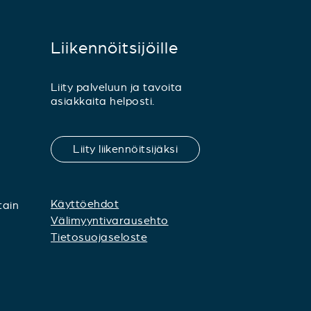
Liikennöitsijöille
Liity palveluun ja tavoita
asiakkaita helposti.
Liity liikennöitsijäksi
Käyttöehdot
tain
Välimyyntivarausehto
Tietosuojaseloste