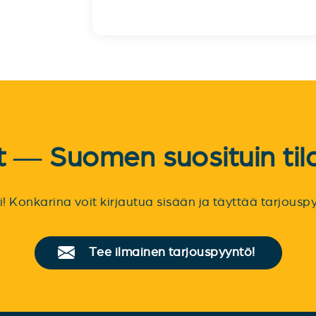
et — Suomen suosituin til
sti! Konkarina voit kirjautua sisään ja täyttää tarjou
Tee ilmainen tarjouspyyntö!