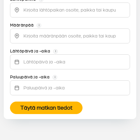
Määränpää
i
Lähtöpäivä ja -aika
i
Paluupäivä ja -aika
i
Täytä matkan tiedot