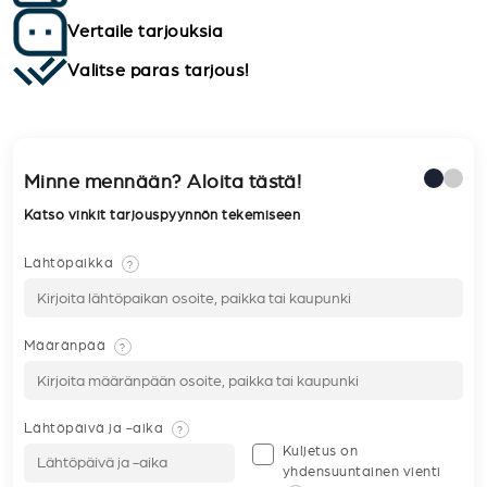
Vertaile tarjouksia
Valitse paras tarjous!
Minne mennään? Aloita tästä!
Katso vinkit tarjouspyynnön tekemiseen
Lähtöpaikka
?
Määränpää
?
Lähtöpäivä ja -aika
?
Kuljetus on
yhdensuuntainen vienti