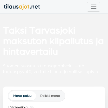
Taksi Tarvasjoki
maksuton kilpailutus ja
hintavertailu
Suomen suosituin tilausajopalvelu. Jätä
tarjouspyyntö, vertaile hinnat ja valitse sopivin.
Meno-paluu
Pelkkä meno
Lähtöpaikka
i