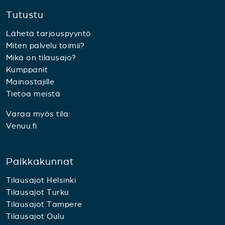
Tutustu
Lähetä tarjouspyyntö
Miten palvelu toimii?
Mikä on tilausajo?
Kumppanit
Mainostajille
Tietoa meistä
Varaa myös tila:
Venuu.fi
Paikkakunnat
Tilausajot Helsinki
Tilausajot Turku
Tilausajot Tampere
Tilausajot Oulu