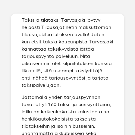
Taksi ja tilataksi Tarvasjoki löytyy
helposti Tilausajot.netin maksuttoman
tilausajokilpailutuksen avulla! Joten
kun etsit taksia kaupungista Tarvasjoki
kannattaa taksikyydistä jättää
tarjouspyyntö palveluun. Mitä
aikaisemmin olet kilpailutuksen kanssa
liikkeellä, sitä useampi taksiyrittäjä
ehtii nähdä tarjouspyyntösi ja tarjota
taksipalvelujaan.
Jättämällä yhden tarjouspyynnön
tavoitat yli 160 taksi- ja bussiyrittäjää,
joilla on kaikenkokoista kalustoa aina
henkilöautokokoisista takseista
tilatakseihin ja isoihin busseihin,
unohtamatta pikkubusseja sekä