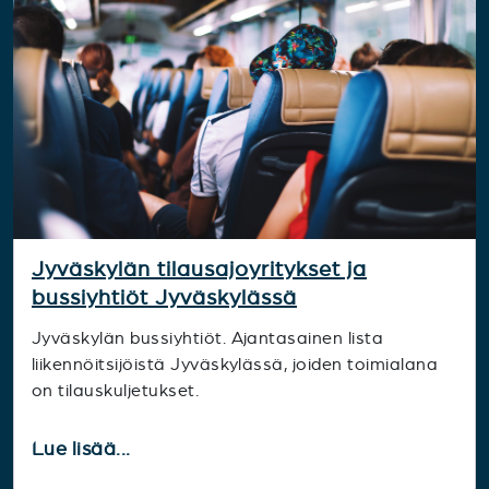
Jyväskylän tilausajoyritykset ja
bussiyhtiöt Jyväskylässä
Jyväskylän bussiyhtiöt. Ajantasainen lista
liikennöitsijöistä Jyväskylässä, joiden toimialana
on tilauskuljetukset.
Lue lisää...