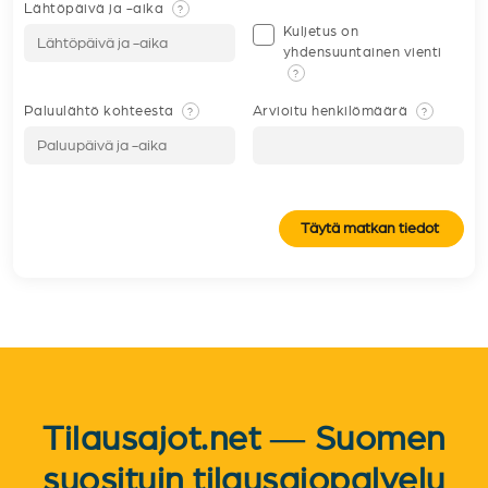
Lähtöpäivä ja -aika
?
Kuljetus on
yhdensuuntainen vienti
?
Paluulähtö kohteesta
Arvioitu henkilömäärä
?
?
Täytä matkan tiedot
Tilausajot.net — Suomen
suosituin tilausajopalvelu