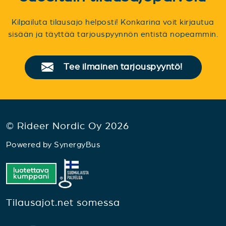
Kilpailuta tilausajo helposti! Konkarina voit kirjautua
sisään ja täyttää tarjouspyynnön entistä nopeammin.
Tee ilmainen tarjouspyyntö!
© Rideer Nordic Oy 2026
Powered by
SynergyBus
Tilausajot.net somessa