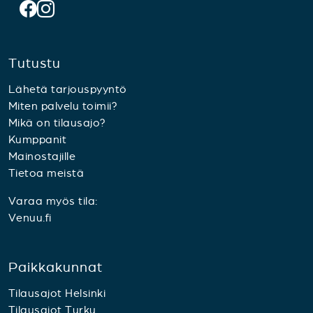
Tutustu
Lähetä tarjouspyyntö
Miten palvelu toimii?
Mikä on tilausajo?
Kumppanit
Mainostajille
Tietoa meistä
Varaa myös tila:
Venuu.fi
Paikkakunnat
Tilausajot Helsinki
Tilausajot Turku