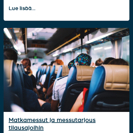
Lue lisää...
Matkamessut ja messutarjous
tilausajoihin