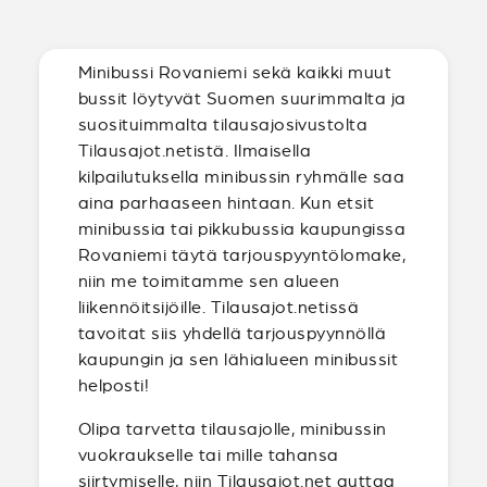
Minibussi Rovaniemi sekä kaikki muut
bussit löytyvät Suomen suurimmalta ja
suosituimmalta tilausajosivustolta
Tilausajot.netistä. Ilmaisella
kilpailutuksella minibussin ryhmälle saa
aina parhaaseen hintaan. Kun etsit
minibussia tai pikkubussia kaupungissa
Rovaniemi täytä tarjouspyyntölomake,
niin me toimitamme sen alueen
liikennöitsijöille. Tilausajot.netissä
tavoitat siis yhdellä tarjouspyynnöllä
kaupungin ja sen lähialueen minibussit
helposti!
Olipa tarvetta tilausajolle, minibussin
vuokraukselle tai mille tahansa
siirtymiselle, niin Tilausajot.net auttaa