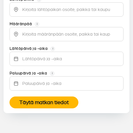
Määränpää
i
Lähtöpäivä ja -aika
i
Paluupäivä ja -aika
i
Täytä matkan tiedot