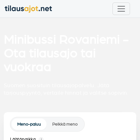
Minibussi Rovaniemi -
Ota tilausajo tai
vuokraa
Suomen suosituin tilausajopalvelu. Jätä
tarjouspyyntö, vertaile hinnat ja valitse sopivin.
Meno-paluu
Pelkkä meno
Lähtöpaikka
i