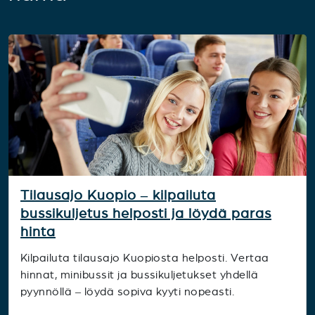
Tilausajo Kuopio – kilpailuta
bussikuljetus helposti ja löydä paras
hinta
Kilpailuta tilausajo Kuopiosta helposti. Vertaa
hinnat, minibussit ja bussikuljetukset yhdellä
pyynnöllä – löydä sopiva kyyti nopeasti.