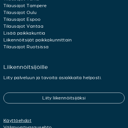
Tilausajot Tampere
Tilausajot Oulu
Tilausajot Espoo
Tilausajot Vantaa
Lisää paikkakuntia
Liikennöitsijät paikkakunnittain
Tilausajot Ruotsissa
Liikennöitsijöille
Liity palveluun ja tavoita asiakkaita helposti.
Liity liikennöitsijäksi
Käyttöehdot
Välimyyntivarausehto