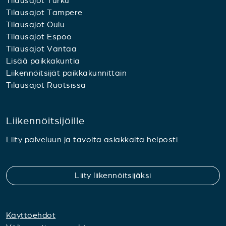
Tilausajot Turku
Tilausajot Tampere
Tilausajot Oulu
Tilausajot Espoo
Tilausajot Vantaa
Lisää paikkakuntia
Liikennöitsijät paikkakunnittain
Tilausajot Ruotsissa
Liikennöitsijöille
Liity palveluun ja tavoita asiakkaita helposti.
Liity liikennöitsijäksi
Käyttöehdot