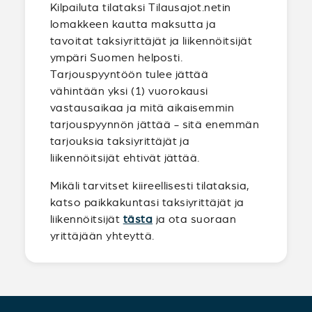
Kilpailuta tilataksi Tilausajot.netin
lomakkeen kautta maksutta ja
tavoitat taksiyrittäjät ja liikennöitsijät
ympäri Suomen helposti.
Tarjouspyyntöön tulee jättää
vähintään yksi (1) vuorokausi
vastausaikaa ja mitä aikaisemmin
tarjouspyynnön jättää - sitä enemmän
tarjouksia taksiyrittäjät ja
liikennöitsijät ehtivät jättää.
Mikäli tarvitset kiireellisesti tilataksia,
katso paikkakuntasi taksiyrittäjät ja
liikennöitsijät
tästa
ja ota suoraan
yrittäjään yhteyttä.