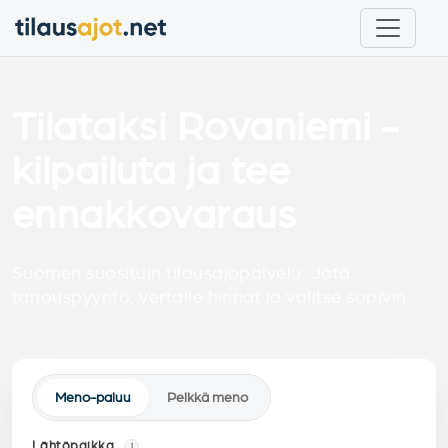
Tilataksi Rovaniemi -
kilpailuta ja tee
ennakkovaraus
Suomen suosituin tilausajopalvelu. Jätä
tarjouspyyntö, vertaile hinnat ja valitse sopivin.
Meno-paluu
Pelkkä meno
Lähtöpaikka
i