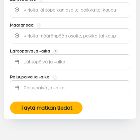
Määränpää
i
Lähtöpäivä ja -aika
i
Paluupäivä ja -aika
i
Täytä matkan tiedot