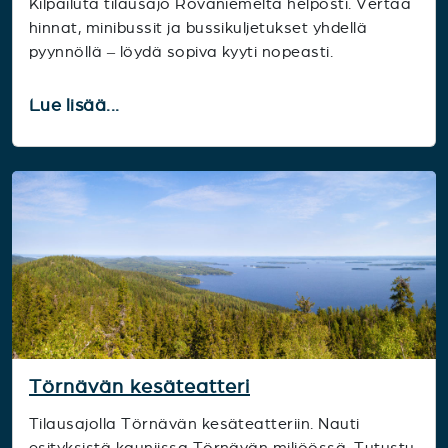
Kilpailuta tilausajo Rovaniemeltä helposti. Vertaa
hinnat, minibussit ja bussikuljetukset yhdellä
pyynnöllä – löydä sopiva kyyti nopeasti.
Lue lisää...
Törnävän kesäteatteri
Tilausajolla Törnävän kesäteatteriin. Nauti
esityksistä kauniissa Törnävän miljöössä. Tutustu