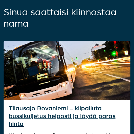
Sinua saattaisi kiinnostaa
nämä
Tilausajo Rovaniemi – kilpailuta
bussikuljetus helposti ja löydä paras
hinta