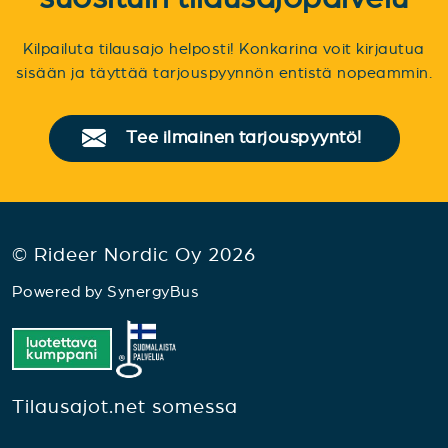
Kilpailuta tilausajo helposti! Konkarina voit kirjautua
sisään ja täyttää tarjouspyynnön entistä nopeammin.
Tee ilmainen tarjouspyyntö!
© Rideer Nordic Oy 2026
Powered by
SynergyBus
Tilausajot.net somessa