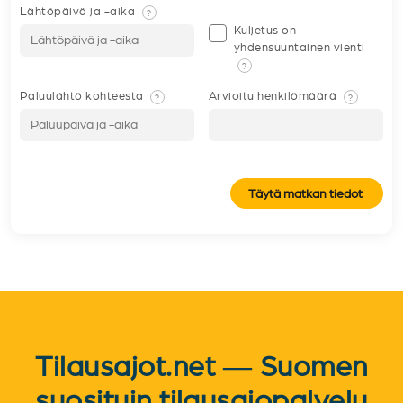
Lähtöpäivä ja -aika
?
Kuljetus on
yhdensuuntainen vienti
?
Paluulähtö kohteesta
Arvioitu henkilömäärä
?
?
Täytä matkan tiedot
Tilausajot.net — Suomen
suosituin tilausajopalvelu