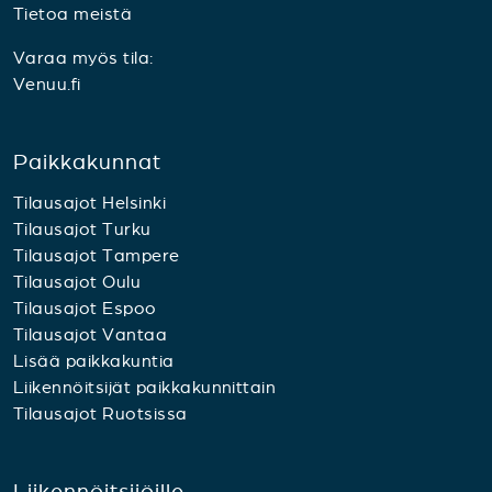
Tietoa meistä
Varaa myös tila:
Venuu.fi
Paikkakunnat
Tilausajot Helsinki
Tilausajot Turku
Tilausajot Tampere
Tilausajot Oulu
Tilausajot Espoo
Tilausajot Vantaa
Lisää paikkakuntia
Liikennöitsijät paikkakunnittain
Tilausajot Ruotsissa
Liikennöitsijöille