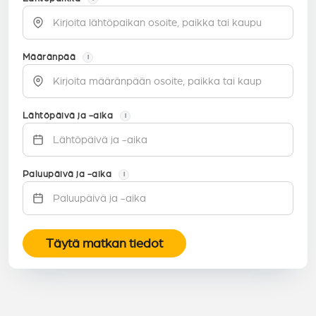
Määränpää
i
Lähtöpäivä ja -aika
i
Paluupäivä ja -aika
i
Täytä matkan tiedot