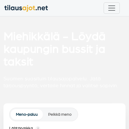
Miehikkälä - Löydä
kaupungin bussit ja
taksit
Suomen suosituin tilausajopalvelu. Jätä
tarjouspyyntö, vertaile hinnat ja valitse sopivin.
Meno-paluu
Pelkkä meno
Lähtöpaikka
i