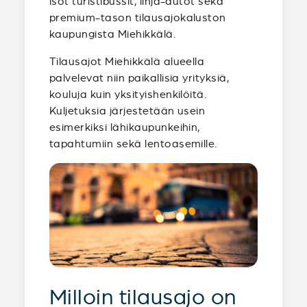
isot turistibussit, linja-autot sekä
premium-tason tilausajokaluston
kaupungista Miehikkälä.
Tilausajot Miehikkälä alueella
palvelevat niin paikallisia yrityksiä,
kouluja kuin yksityishenkilöitä.
Kuljetuksia järjestetään usein
esimerkiksi lähikaupunkeihin,
tapahtumiin sekä lentoasemille.
Milloin tilausajo on