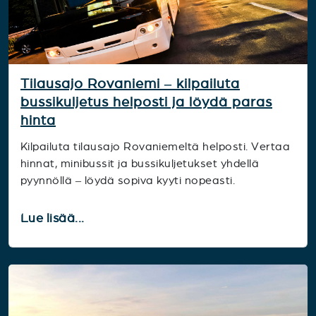
Tilausajo Rovaniemi – kilpailuta
bussikuljetus helposti ja löydä paras
hinta
Kilpailuta tilausajo Rovaniemeltä helposti. Vertaa
hinnat, minibussit ja bussikuljetukset yhdellä
pyynnöllä – löydä sopiva kyyti nopeasti.
Lue lisää...