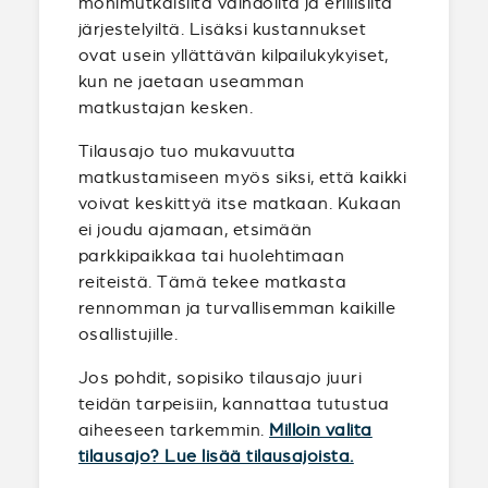
monimutkaisilta vaihdoilta ja erillisiltä
järjestelyiltä. Lisäksi kustannukset
ovat usein yllättävän kilpailukykyiset,
kun ne jaetaan useamman
matkustajan kesken.
Tilausajo tuo mukavuutta
matkustamiseen myös siksi, että kaikki
voivat keskittyä itse matkaan. Kukaan
ei joudu ajamaan, etsimään
parkkipaikkaa tai huolehtimaan
reiteistä. Tämä tekee matkasta
rennomman ja turvallisemman kaikille
osallistujille.
Jos pohdit, sopisiko tilausajo juuri
teidän tarpeisiin, kannattaa tutustua
aiheeseen tarkemmin.
Milloin valita
tilausajo? Lue lisää tilausajoista.