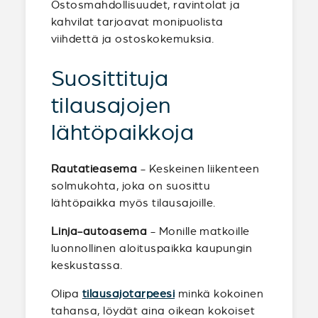
Ostosmahdollisuudet, ravintolat ja
kahvilat tarjoavat monipuolista
viihdettä ja ostoskokemuksia.
Suosittituja
tilausajojen
lähtöpaikkoja
Rautatieasema
- Keskeinen liikenteen
solmukohta, joka on suosittu
lähtöpaikka myös tilausajoille.
Linja-autoasema
- Monille matkoille
luonnollinen aloituspaikka kaupungin
keskustassa.
Olipa
tilausajotarpeesi
minkä kokoinen
tahansa, löydät aina oikean kokoiset