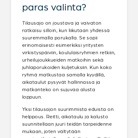
paras valinta?
Tilausajo on joustava ja vaivaton
ratkaisu silloin, kun liikutaan yhdessä
suuremmalla porukalla. Se sopii
erinomaisesti esimerkiksi yritysten
virkistyspäiviin, koululaisryhmien retkiin,
urheilujoukkueiden matkoihin sekä
juhlaporukoiden kuljetuksiin. Kun koko
ryhmä matkustaa samalla kyydillä,
aikataulut pysyvät hallinnassa ja
matkanteko on sujuvaa alusta
loppuun.
Yksi tilausajon suurimmista eduista on
helppous. Reitti, aikataulu ja kalusto
suunnitellaan juuri teidän tarpeidenne
mukaan, joten vältytään