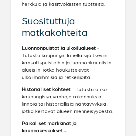
herkkuja ja käsityöläisten tuotteita.
Suosituttuja
matkakohteita
Luonnonpuistot ja ulkoilualueet
-
Tutustu kaupungin lähellä sijaitseviin
kansallispuistoihin ja luonnonkauniisiin
alueisiin, jotka houkuttelevat
ulkoilmaihmisiä ja retkeilijöitä.
Historialliset kohteet
- Tutustu onko
kaupungissa vanhoja rakennuksia,
linnoja tai historiallisia nähtävyyksiä,
jotka kertovat alueen menneisyydestä.
Paikalliset markkinat ja
kauppakeskukset
-