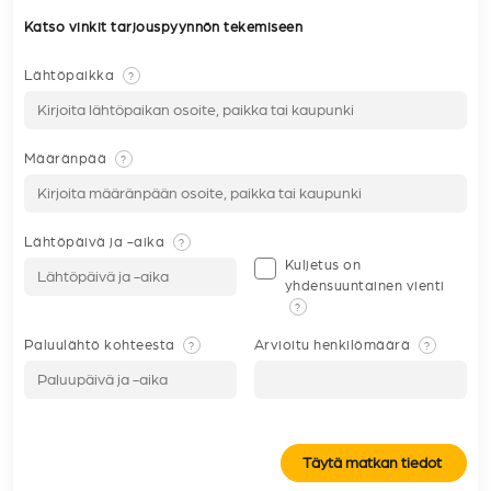
Katso vinkit tarjouspyynnön tekemiseen
Lähtöpaikka
?
Määränpää
?
Lähtöpäivä ja -aika
?
Kuljetus on
yhdensuuntainen vienti
?
Paluulähtö kohteesta
Arvioitu henkilömäärä
?
?
Täytä matkan tiedot