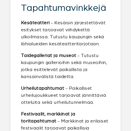
Tapahtumavinkkejä
Kesäteatteri
- Kesäisin järjestettävät
esitykset tarjoavat viihdykettä
ulkoilmassa. Tutustu kaupungin sekä
lähialueiden kesäteatteritarjotaan.
Taidegalleriat ja museot
- Tutustu
kaupungin gallerioihin sekä museoihin,
jotka esittelevät paikallista ja
kansainvälistä taidetta.
Urheilutapahtumat
- Paikalliset
urheilujoukkueet tarjoavat jännittäviä
otteluita sekä urheilutunnelmaa.
Festivaalit, markkinat ja
toritapahtumat
- Markkinat ja erilaiset
festivaalit tarjoavat paikallisia