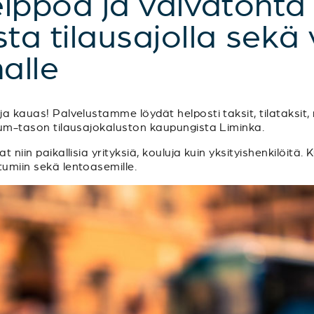
elppoa ja vaivatonta
a tilausajolla sekä 
alle
a kauas! Palvelustamme löydät helposti taksit, tilataksit, m
mium-tason tilausajokaluston kaupungista Liminka.
t niin paikallisia yrityksiä, kouluja kuin yksityishenkilöitä. 
tumiin sekä lentoasemille.