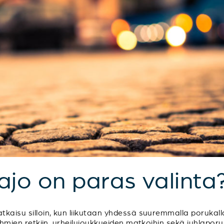
sajo on paras valinta
tkaisu silloin, kun liikutaan yhdessä suuremmalla porukalla
sryhmien retkiin, urheilujoukkueiden matkoihin sekä juhlapo