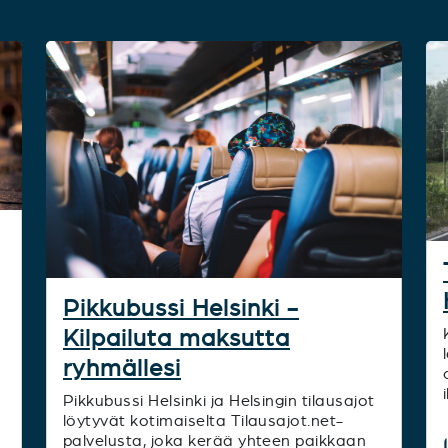
t
Pikkubussi Helsinki -
Kilpailuta maksutta
ryhmällesi
Pikkubussi Helsinki ja Helsingin tilausajot
löytyvät kotimaiselta Tilausajot.net-
palvelusta, joka kerää yhteen paikkaan