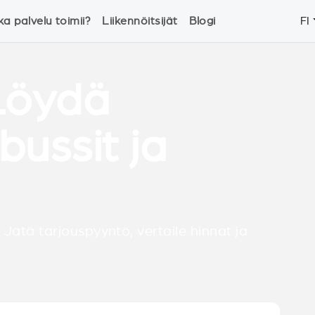
ka palvelu toimii?
Liikennöitsijät
Blogi
FI
Löydä
bussit ja
 Jätä tarjouspyyntö, vertaile hinnat ja