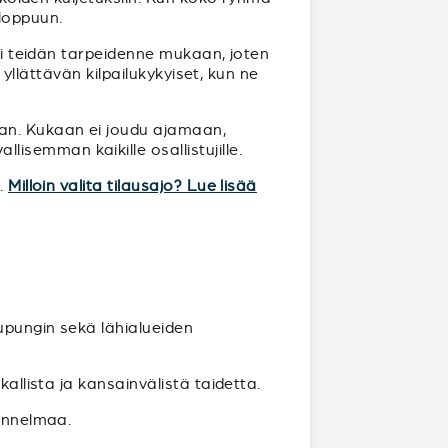
loppuun.
uri teidän tarpeidenne mukaan, joten
 yllättävän kilpailukykyiset, kun ne
aan. Kukaan ei joudu ajamaan,
semman kaikille osallistujille.
n.
Milloin valita tilausajo? Lue lisää
aupungin sekä lähialueiden
allista ja kansainvälistä taidetta.
tunnelmaa.