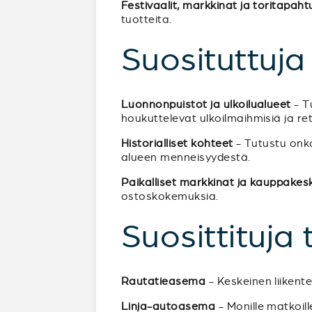
Festivaalit, markkinat ja toritapah
tuotteita.
Suosituttuj
Luonnonpuistot ja ulkoilualueet
- Tu
houkuttelevat ulkoilmaihmisiä ja retk
Historialliset kohteet
- Tutustu onko
alueen menneisyydestä.
Paikalliset markkinat ja kauppakes
ostoskokemuksia.
Suosittituja
Rautatieasema
- Keskeinen liikent
Linja-autoasema
- Monille matkoil