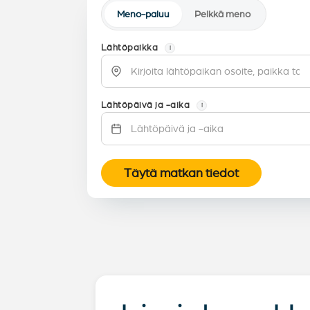
Meno-paluu
Pelkkä meno
Lähtöpaikka
i
Lähtöpäivä ja -aika
i
Täytä matkan tiedot