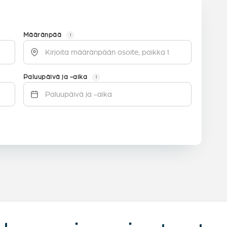
Määränpää
i
Paluupäivä ja -aika
i