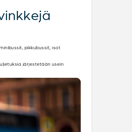
vinkkejä
inibussit, pikkubussit, isot
Kuljetuksia järjestetään usein