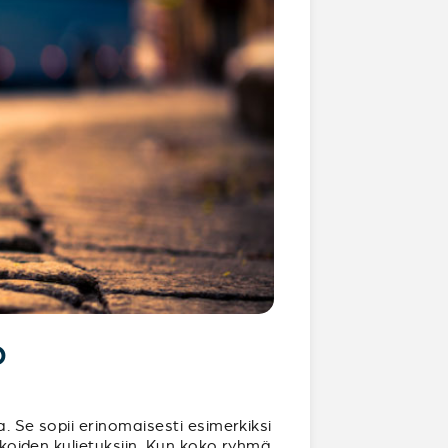
?
. Se sopii erinomaisesti esimerkiksi
rukoiden kuljetuksiin. Kun koko ryhmä