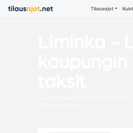
Tilausajot
Kuin
Liminka - 
kaupungin 
taksit
Suomen suosituin tilausajopalvelu.
valitse sopivin.