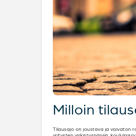
Milloin tilau
Tilausajo on joustava ja vaivaton ra
yritysten virkistyspäiviin, koululai