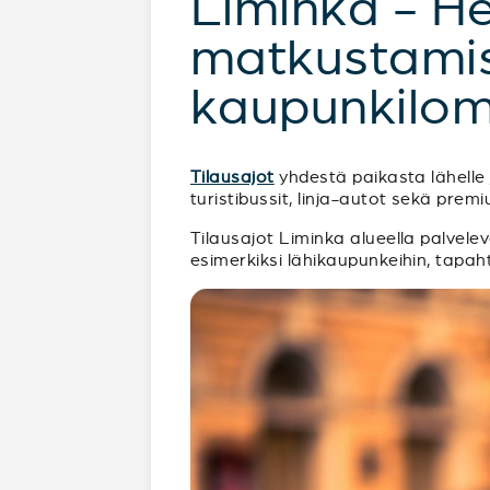
Liminka - H
matkustamist
kaupunkilom
Tilausajot
yhdestä paikasta lähelle j
turistibussit, linja-autot sekä pre
Tilausajot Liminka alueella palveleva
esimerkiksi lähikaupunkeihin, tapah