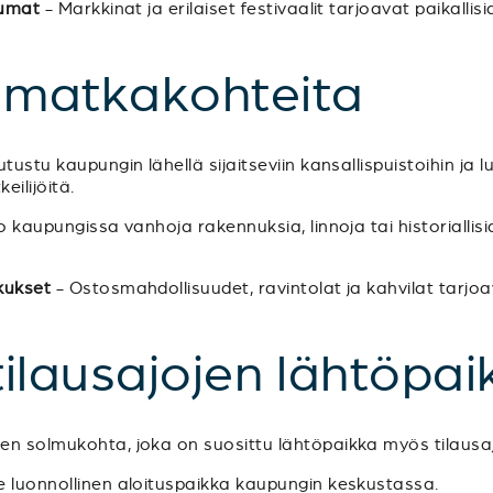
tumat
- Markkinat ja erilaiset festivaalit tarjoavat paikallis
a matkakohteita
tustu kaupungin lähellä sijaitseviin kansallispuistoihin ja l
eilijöitä.
 kaupungissa vanhoja rakennuksia, linnoja tai historiallis
kukset
- Ostosmahdollisuudet, ravintolat ja kahvilat tarjoa
 tilausajojen lähtöpai
een solmukohta, joka on suosittu lähtöpaikka myös tilausajo
le luonnollinen aloituspaikka kaupungin keskustassa.