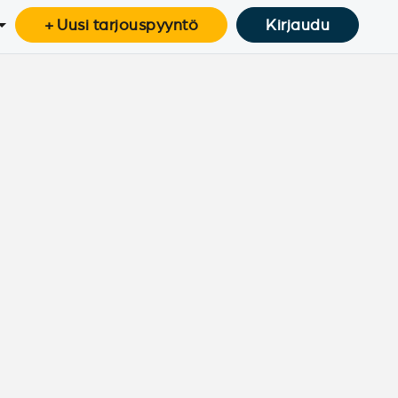
+ Uusi tarjouspyyntö
Kirjaudu