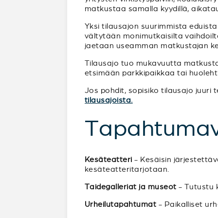
matkustaa samalla kyydillä, aikata
Yksi tilausajon suurimmista eduista
vältytään monimutkaisilta vaihdoilta 
jaetaan useamman matkustajan ke
Tilausajo tuo mukavuutta matkustam
etsimään parkkipaikkaa tai huoleht
Jos pohdit, sopisiko tilausajo juur
tilausajoista.
Tapahtumav
Kesäteatteri
- Kesäisin järjestettä
kesäteatteritarjotaan.
Taidegalleriat ja museot
- Tutustu k
Urheilutapahtumat
- Paikalliset ur