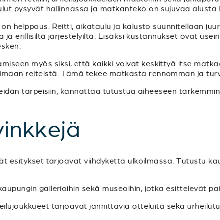
ulut pysyvät hallinnassa ja matkanteko on sujuvaa alusta 
 on helppous. Reitti, aikataulu ja kalusto suunnitellaan ju
ja erillisiltä järjestelyiltä. Lisäksi kustannukset ovat usein
sken.
iseen myös siksi, että kaikki voivat keskittyä itse matk
imaan reiteistä. Tämä tekee matkasta rennomman ja turvalli
i teidän tarpeisiin, kannattaa tutustua aiheeseen tarkemmi
inkkejä
vät esitykset tarjoavat viihdykettä ulkoilmassa. Tutustu k
aupungin gallerioihin sekä museoihin, jotka esittelevät paik
heilujoukkueet tarjoavat jännittäviä otteluita sekä urheilu