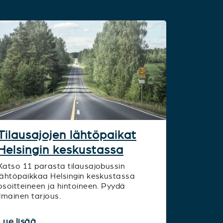
Tilausajojen lähtöpaikat
Helsingin keskustassa
Katso 11 parasta tilausajobussin
lähtöpaikkaa Helsingin keskustassa
osoitteineen ja hintoineen. Pyydä
ilmainen tarjous.
Lue lisää...