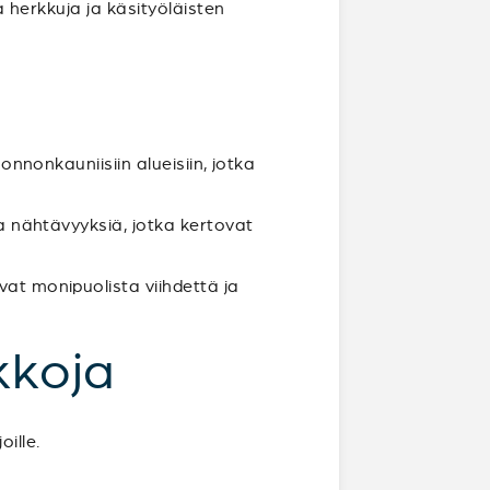
ia herkkuja ja käsityöläisten
uonnonkauniisiin alueisiin, jotka
ia nähtävyyksiä, jotka kertovat
vat monipuolista viihdettä ja
kkoja
ille.