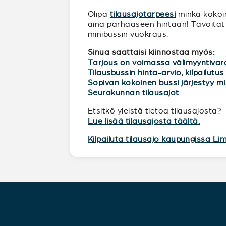
Olipa
tilausajotarpeesi
minkä kokoine
aina parhaaseen hintaan! Tavoitat 
minibussin vuokraus.
Sinua saattaisi kiinnostaa myös:
Tarjous on voimassa välimyyntivar
Tilausbussin hinta-arvio, kilpailutus 
Sopivan kokoinen bussi järjestyy 
Seurakunnan tilausajot
Etsitkö yleistä tietoa tilausajosta?
Lue lisää tilausajosta täältä.
Kilpailuta tilausajo kaupungissa Lim