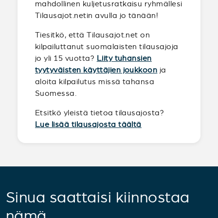
mahdollinen kuljetusratkaisu ryhmällesi
Tilausajot.netin avulla jo tänään!
Tiesitkö, että Tilausajot.net on
kilpailuttanut suomalaisten tilausajoja
jo yli 15 vuotta?
Liity tuhansien
tyytyväisten käyttäjien joukkoon
ja
aloita kilpailutus missä tahansa
Suomessa.
Etsitkö yleistä tietoa tilausajosta?
Lue lisää tilausajosta täältä
Sinua saattaisi kiinnostaa
nämä