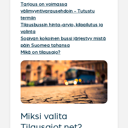
Tarjous on voimassa
välimyyntivarausehdoin - Tutustu
termiin
Tilausbussin hinta-arvio, kilpailutus ja
valinta
Sopivan kokoinen bussi järjestyy mistä
päin Suomea tahansa
Mikä on tilausajo?
Miksi valita
Tilausajot.net?