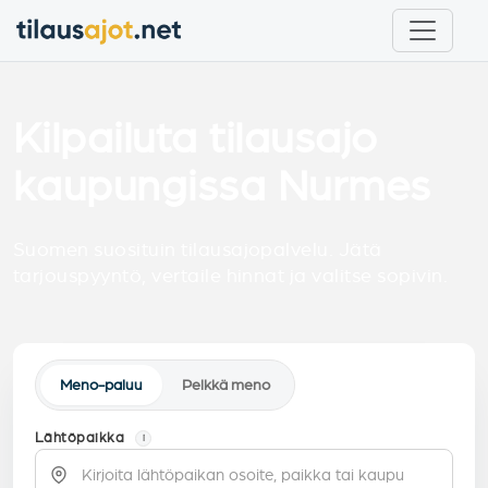
Kilpailuta tilausajo
kaupungissa Nurmes
Suomen suosituin tilausajopalvelu. Jätä
tarjouspyyntö, vertaile hinnat ja valitse sopivin.
Meno-paluu
Pelkkä meno
Lähtöpaikka
i