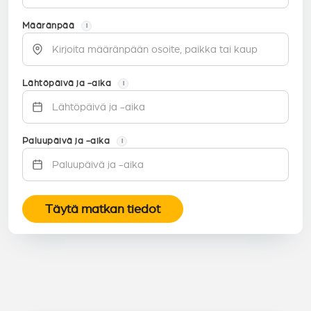
Määränpää
i
Lähtöpäivä ja -aika
i
Paluupäivä ja -aika
i
Täytä matkan tiedot