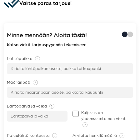
Valitse paras tarjous!
Minne mennään? Aloita tästä!
Katso vinkit tarjouspyynnön tekemiseen
Lähtöpaikka
?
Määränpää
?
Lähtöpäivä ja -aika
?
Kuljetus on
yhdensuuntainen vienti
?
Paluulähtö kohteesta
Arvioitu henkilömäärä
?
?