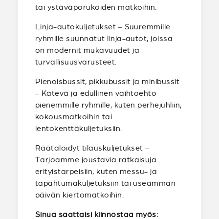
tai ystäväporukoiden matkoihin.
Linja-autokuljetukset – Suuremmille
ryhmille suunnatut linja-autot, joissa
on modernit mukavuudet ja
turvallisuusvarusteet.
Pienoisbussit, pikkubussit ja minibussit
– Kätevä ja edullinen vaihtoehto
pienemmille ryhmille, kuten perhejuhliin,
kokousmatkoihin tai
lentokenttäkuljetuksiin.
Räätälöidyt tilauskuljetukset –
Tarjoamme joustavia ratkaisuja
erityistarpeisiin, kuten messu- ja
tapahtumakuljetuksiin tai useamman
päivän kiertomatkoihin.
Sinua saattaisi kiinnostaa myös: