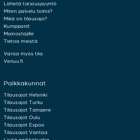
Lähetä tarjouspyyntö
Miten palvelu toimii?
Mikä on tilausajo?
Kumppanit
Mainostajille
Tietoa meistä
Varaa myös tila:
Venuu.fi
Paikkakunnat
Tilausajot Helsinki
Tilausajot Turku
Tilausajot Tampere
Tilausajot Oulu
Tilausajot Espoo
Tilausajot Vantaa
Lisää paikkakuntia