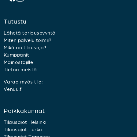
Tutustu
Lähetä tarjouspyyntö
Miten palvelu toimii?
Mikä on tilausajo?
Kumppanit
Mainostajille
Tietoa meistä
Varaa myös tila:
Venuu.fi
Paikkakunnat
Tilausajot Helsinki
Tilausajot Turku
Tilausajot Tampere