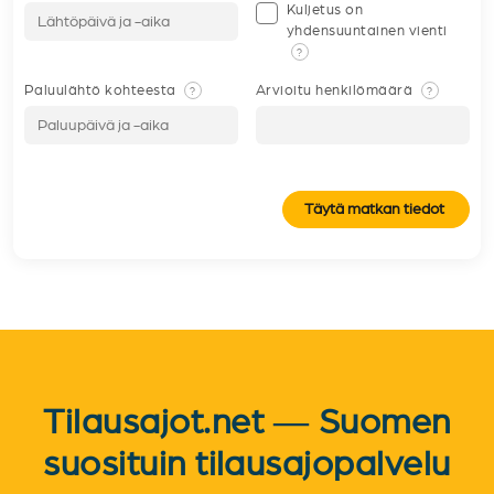
Kuljetus on
yhdensuuntainen vienti
?
Paluulähtö kohteesta
Arvioitu henkilömäärä
?
?
Täytä matkan tiedot
Tilausajot.net — Suomen
suosituin tilausajopalvelu