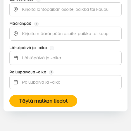
Määränpää
i
Lähtöpäivä ja -aika
i
Paluupäivä ja -aika
i
Täytä matkan tiedot