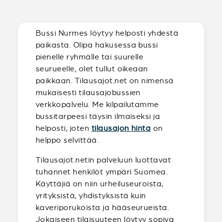
Bussi Nurmes löytyy helposti yhdestä
paikasta. Olipa hakusessa bussi
pienelle ryhmälle tai suurelle
seurueelle, olet tullut oikeaan
paikkaan. Tilausajot.net on nimensä
mukaisesti tilausajobussien
verkkopalvelu. Me kilpailutamme
bussitarpeesi täysin ilmaiseksi ja
helposti, joten
tilausajon hinta
on
helppo selvittää.
Tilausajot.netin palveluun luottavat
tuhannet henkilöt ympäri Suomea.
Käyttäjiä on niin urheiluseuroista,
yrityksistä, yhdistyksistä kuin
kaveriporukoista ja hääseurueista.
Jokaiseen tilaisuuteen löytyy sopiva