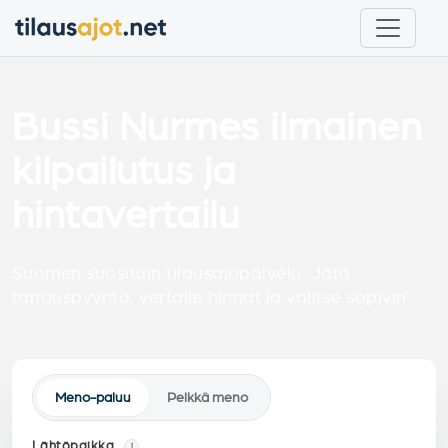
Bussi Nurmes ilmainen
kilpailutus ja
hintavertailu
Suomen suosituin tilausajopalvelu. Jätä
tarjouspyyntö, vertaile hinnat ja valitse sopivin.
Meno-paluu
Pelkkä meno
Lähtöpaikka
i