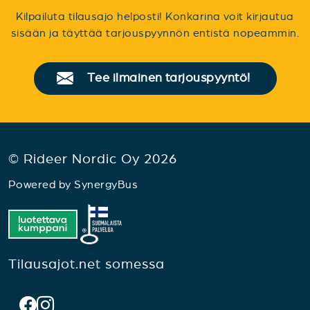
Kilpailuta tilausajo helposti! Konkarina voit kirjautua
sisään ja täyttää tarjouspyynnön entistä nopeammin.
Tee ilmainen tarjouspyyntö!
© Rideer Nordic Oy 2026
Powered by
SynergyBus
Tilausajot.net somessa