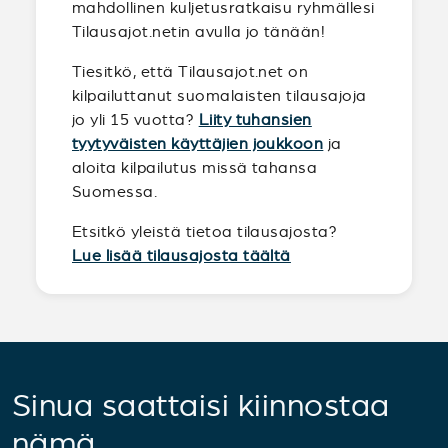
mahdollinen kuljetusratkaisu ryhmällesi
Tilausajot.netin avulla jo tänään!
Tiesitkö, että Tilausajot.net on
kilpailuttanut suomalaisten tilausajoja
jo yli 15 vuotta?
Liity tuhansien
tyytyväisten käyttäjien joukkoon
ja
aloita kilpailutus missä tahansa
Suomessa.
Etsitkö yleistä tietoa tilausajosta?
Lue lisää tilausajosta täältä
Sinua saattaisi kiinnostaa
nämä