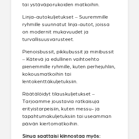
tai ystäväporukoiden matkoihin.
Linja-autokuljetukset – Suuremmille
ryhmille suunnatut linja-autot, joissa
on modernit mukavuudet ja
turvallisuusvarusteet.
Pienoisbussit, pikkubussit ja minibussit
– Kätevä ja edullinen vaihtoehto
pienemmille ryhmille, kuten perhejuhliin,
kokousmatkoihin tai
lentokenttäkuljetuksiin.
Räätälöidyt tilauskuljetukset –
Tarjoamme joustavia ratkaisuja
erityistarpeisiin, kuten messu- ja
tapahtumakuljetuksiin tai useamman
päivän kiertomatkoihin.
Sinua saattaisi kiinnostaa myös: