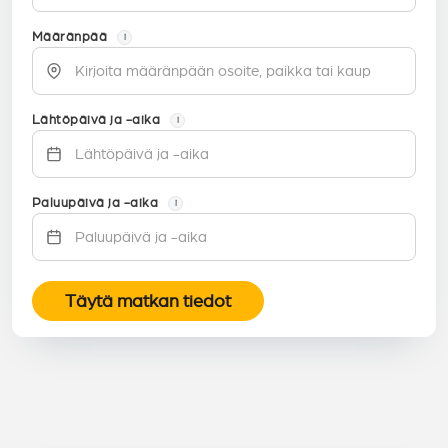
Määränpää
i
Lähtöpäivä ja -aika
i
Paluupäivä ja -aika
i
Täytä matkan tiedot