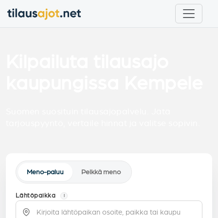
Kilpailuta tilausajo
kaupungissa Kempele
Suomen suosituin tilausajopalvelu. Jätä
tarjouspyyntö, vertaile hinnat ja valitse sopivin.
Meno-paluu
Pelkkä meno
Lähtöpaikka
i