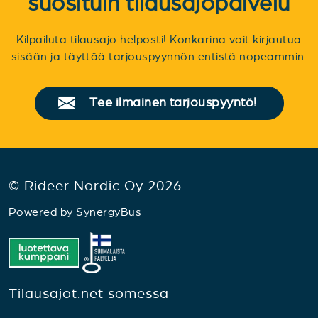
suosituin tilausajopalvelu
Kilpailuta tilausajo helposti! Konkarina voit kirjautua
sisään ja täyttää tarjouspyynnön entistä nopeammin.
Tee ilmainen tarjouspyyntö!
© Rideer Nordic Oy 2026
Powered by
SynergyBus
Tilausajot.net somessa