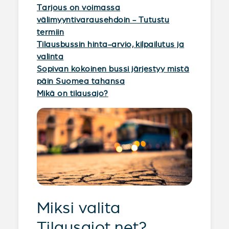
Tarjous on voimassa
välimyyntivarausehdoin - Tutustu
termiin
Tilausbussin hinta-arvio, kilpailutus ja
valinta
Sopivan kokoinen bussi järjestyy mistä
päin Suomea tahansa
Mikä on tilausajo?
Miksi valita
Tilausajot.net?