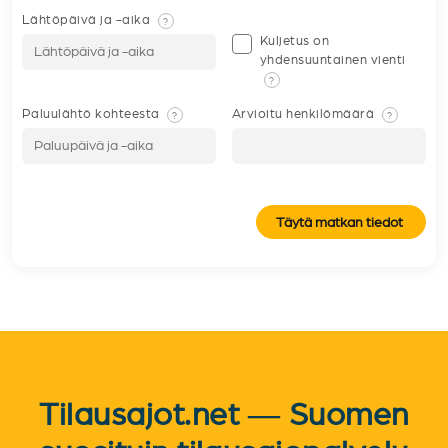
Lähtöpäivä ja -aika
?
Kuljetus on
yhdensuuntainen vienti
?
Paluulähtö kohteesta
Arvioitu henkilömäärä
?
?
Täytä matkan tiedot
Tilausajot.net — Suomen