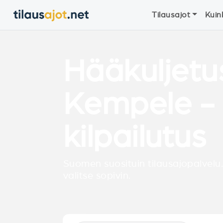
Tilausajot
Kuin
Hääkuljetu
Kempele - 
kilpailutus
Suomen suosituin tilausajopalvelu.
valitse sopivin.