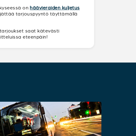
n kyseessä on
häävieraiden kuljetus
a jättää tarjouspyyntö täyttämällä
 tarjoukset saat kätevästi
itteluissa eteenpäin!