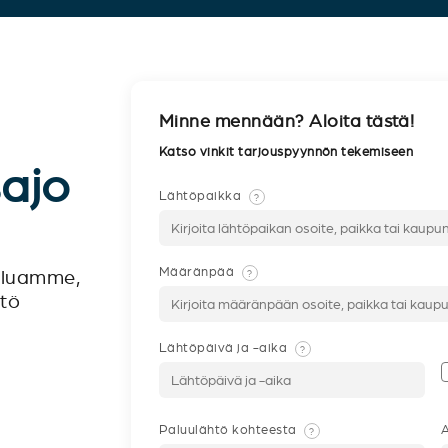
Minne mennään? Aloita tästä!
Katso vinkit tarjouspyynnön tekemiseen
sajo
Lähtöpaikka
?
Määränpää
?
veluamme,
ntö
Lähtöpäivä ja -aika
?
Paluulähtö kohteesta
A
?