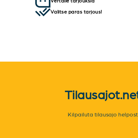
Vertaile tarjouksia
Valitse paras tarjous!
Tilausajot.n
Kilpailuta tilausajo helpo