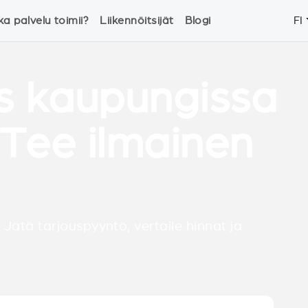
ka palvelu toimii?
Liikennöitsijät
Blogi
FI
s kaupungissa
Tee ilmainen
 Jätä tarjouspyyntö, vertaile hinnat ja