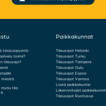
ustu
Paikkakunnat
ä tarjouspyyntö
Tilausajot Helsinki
palvelu toimii?
Tilausajot Turku
n tilausajo?
Tilausajot Tampere
anit
Tilausajot Oulu
tajille
Tilausajot Espoo
a meistä
Tilausajot Vantaa
Lisää paikkakuntia
myös tila:
Liikennöitsijät paikkakunnit
fi
Tilausajot Ruotsissa