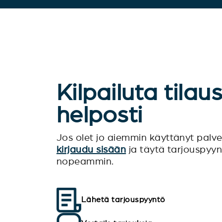
Kilpailuta tilau
helposti
Jos olet jo aiemmin käyttänyt pal
kirjaudu sisään
ja täytä tarjouspyy
nopeammin.
Lähetä tarjouspyyntö