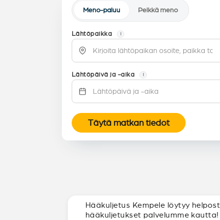
Meno-paluu
Pelkkä meno
Lähtöpaikka
i
Lähtöpäivä ja -aika
i
Täytä matkan tiedot
Hääkuljetus Kempele löytyy helposti
hääkuljetukset palvelumme kautta!