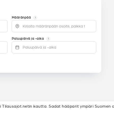
Määränpää
i
Paluupäivä ja -aika
i
 Tilausajot.netin kautta. Sadat hääparit ympäri Suomen ova