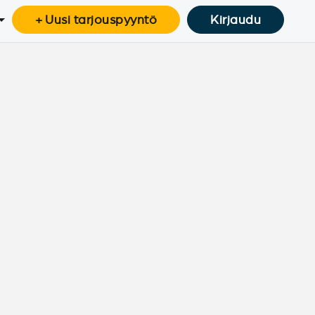
+ Uusi tarjouspyyntö
Kirjaudu