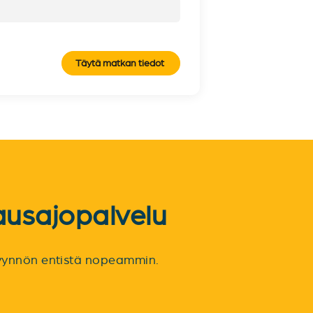
Täytä matkan tiedot
ausajopalvelu
spyynnön entistä nopeammin.