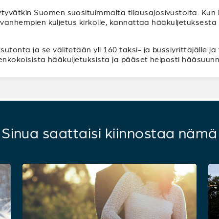
tyvätkin Suomen suosituimmalta tilausajosivustolta. Ku
ppivanhempien kuljetus kirkolle, kannattaa hääkuljetuksest
onta ja se välitetään yli 160 taksi- ja bussiyrittäjälle ja
ikenkokoisista hääkuljetuksista ja pääset helposti hääsuunn
Sinua saattaisi kiinnostaa nämä