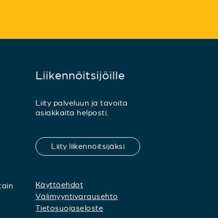
Liikennöitsijöille
Liity palveluun ja tavoita
asiakkaita helposti.
Liity liikennöitsijäksi
Käyttöehdot
tain
Välimyyntivarausehto
Tietosuojaseloste