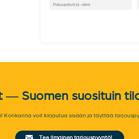
et — Suomen suosituin til
sti! Konkarina voit kirjautua sisään ja täyttää tarjou
Tee ilmainen tarjouspyyntö!