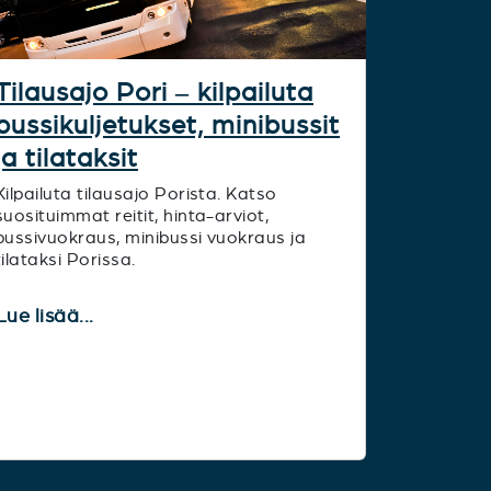
Tilausajo Pori – kilpailuta
bussikuljetukset, minibussit
ja tilataksit
Kilpailuta tilausajo Porista. Katso
suosituimmat reitit, hinta-arviot,
bussivuokraus, minibussi vuokraus ja
tilataksi Porissa.
Lue lisää...