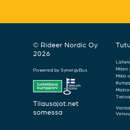
© Rideer Nordic Oy
Tut
2026
Lähet
Miten 
Powered by
SynergyBus
Mikä o
Kumpp
Mainos
Tieto
Tilausajot.net
Varaa 
somessa
Venuu.