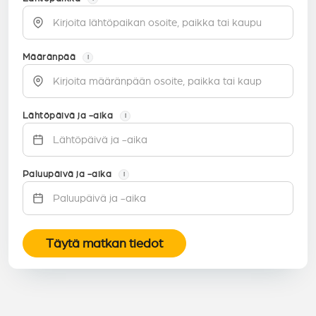
Määränpää
i
Lähtöpäivä ja -aika
i
Paluupäivä ja -aika
i
Täytä matkan tiedot