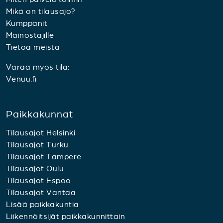
Mikä on tilausajo?
Kumppanit
Mainostajille
Tietoa meistä
Varaa myös tila:
Venuu.fi
Paikkakunnat
Tilausajot Helsinki
Tilausajot Turku
Tilausajot Tampere
Tilausajot Oulu
Tilausajot Espoo
Tilausajot Vantaa
Lisää paikkakuntia
Liikennöitsijät paikkakunnittain