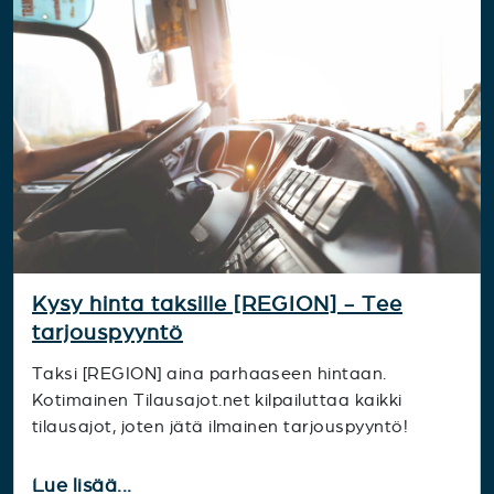
Kysy hinta taksille [REGION] - Tee
tarjouspyyntö
Taksi [REGION] aina parhaaseen hintaan.
Kotimainen Tilausajot.net kilpailuttaa kaikki
tilausajot, joten jätä ilmainen tarjouspyyntö!
Lue lisää...