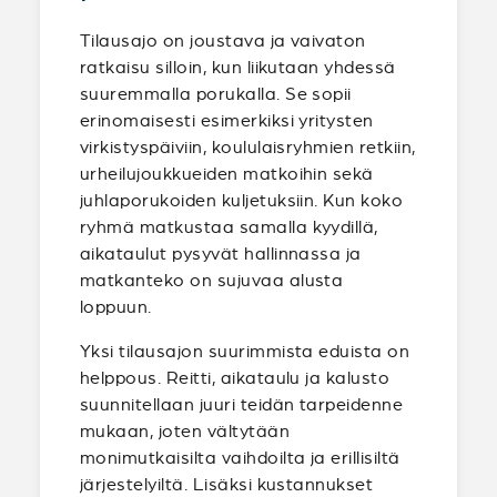
Tilausajo on joustava ja vaivaton
ratkaisu silloin, kun liikutaan yhdessä
suuremmalla porukalla. Se sopii
erinomaisesti esimerkiksi yritysten
virkistyspäiviin, koululaisryhmien retkiin,
urheilujoukkueiden matkoihin sekä
juhlaporukoiden kuljetuksiin. Kun koko
ryhmä matkustaa samalla kyydillä,
aikataulut pysyvät hallinnassa ja
matkanteko on sujuvaa alusta
loppuun.
Yksi tilausajon suurimmista eduista on
helppous. Reitti, aikataulu ja kalusto
suunnitellaan juuri teidän tarpeidenne
mukaan, joten vältytään
monimutkaisilta vaihdoilta ja erillisiltä
järjestelyiltä. Lisäksi kustannukset