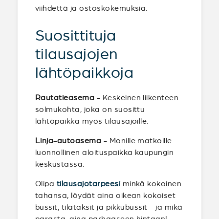
viihdettä ja ostoskokemuksia.
Suosittituja
tilausajojen
lähtöpaikkoja
Rautatieasema
- Keskeinen liikenteen
solmukohta, joka on suosittu
lähtöpaikka myös tilausajoille.
Linja-autoasema
- Monille matkoille
luonnollinen aloituspaikka kaupungin
keskustassa.
Olipa
tilausajotarpeesi
minkä kokoinen
tahansa, löydät aina oikean kokoiset
bussit, tilataksit ja pikkubussit - ja mikä
parasta, aina parhaaseen hintaan!