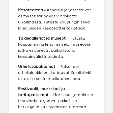
Kesäteatteri
- Kesäisin järjestettävät
esitykset tarjoavat viihdykettä
ulkoilmassa. Tutustu kaupungin sekä
lähialueiden kesäteatteritarjotaan.
Taidegalleriat ja museot
- Tutustu
kaupungin gallerioihin sekä museoihin,
jotka esittelevät paikallista ja
kansainvälistä taidetta.
Urheilutapahtumat
- Paikalliset
urheilujoukkueet tarjoavat jännittäviä
otteluita sekä urheilutunnelmaa.
Festivaalit, markkinat ja
toritapahtumat
- Markkinat ja erilaiset
festivaalit tarjoavat paikallisia
herkkuja ja käsityöläisten tuotteita.