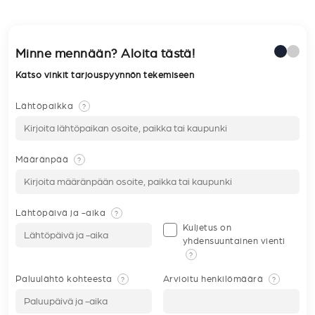
Minne mennään? Aloita tästä!
Katso vinkit tarjouspyynnön tekemiseen
Lähtöpaikka
?
Määränpää
?
Lähtöpäivä ja -aika
?
Kuljetus on
yhdensuuntainen vienti
?
Paluulähtö kohteesta
Arvioitu henkilömäärä
?
?