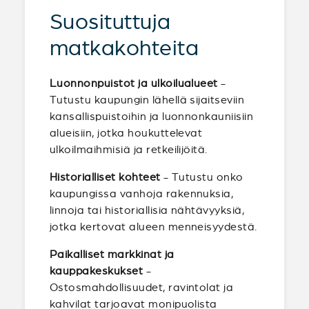
Suosituttuja
matkakohteita
Luonnonpuistot ja ulkoilualueet
-
Tutustu kaupungin lähellä sijaitseviin
kansallispuistoihin ja luonnonkauniisiin
alueisiin, jotka houkuttelevat
ulkoilmaihmisiä ja retkeilijöitä.
Historialliset kohteet
- Tutustu onko
kaupungissa vanhoja rakennuksia,
linnoja tai historiallisia nähtävyyksiä,
jotka kertovat alueen menneisyydestä.
Paikalliset markkinat ja
kauppakeskukset
-
Ostosmahdollisuudet, ravintolat ja
kahvilat tarjoavat monipuolista