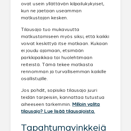
ovat usein yllättävän kilpailukykyiset,
kun ne jaetaan useamman
matkustajan kesken.
Tilausajo tuo mukavuutta
matkustamiseen myös siksi, että kaikki
voivat keskittyä itse matkaan. Kukaan
ei joudu ajamaan, etsimään
parkkipaikkaa tai huolehtimaan
reiteistä. Tämä tekee matkasta
rennomman ja turvallisemman kaikille
osallistujille.
Jos pohdit, sopisiko tilausajo juuri
teidän tarpeisiin, kannattaa tutustua
aiheeseen tarkemmin.
Milloin valita
tilausajo? Lue lisää tilausajoista.
Tapahtumavinkkejä