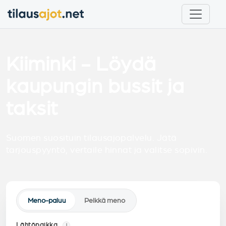
Kiiminki - Löydä
kaupungin bussit ja
taksit
Suomen suosituin tilausajopalvelu. Jätä
tarjouspyyntö, vertaile hinnat ja valitse sopivin.
Meno-paluu
Pelkkä meno
Lähtöpaikka
i