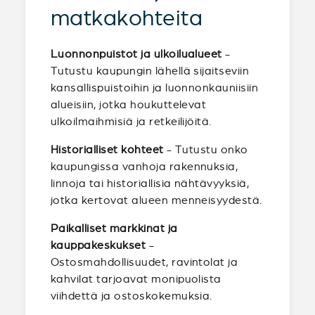
matkakohteita
Luonnonpuistot ja ulkoilualueet
-
Tutustu kaupungin lähellä sijaitseviin
kansallispuistoihin ja luonnonkauniisiin
alueisiin, jotka houkuttelevat
ulkoilmaihmisiä ja retkeilijöitä.
Historialliset kohteet
- Tutustu onko
kaupungissa vanhoja rakennuksia,
linnoja tai historiallisia nähtävyyksiä,
jotka kertovat alueen menneisyydestä.
Paikalliset markkinat ja
kauppakeskukset
-
Ostosmahdollisuudet, ravintolat ja
kahvilat tarjoavat monipuolista
viihdettä ja ostoskokemuksia.