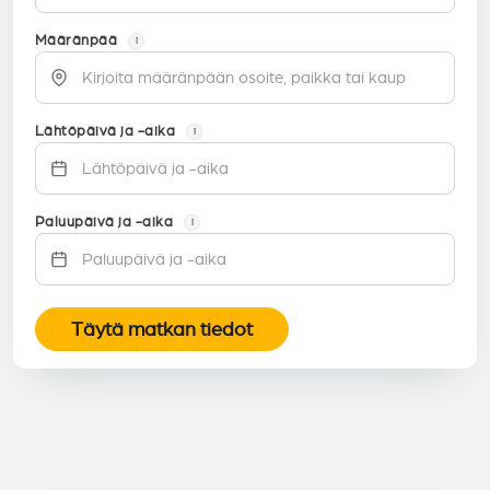
Määränpää
i
Lähtöpäivä ja -aika
i
Paluupäivä ja -aika
i
Täytä matkan tiedot