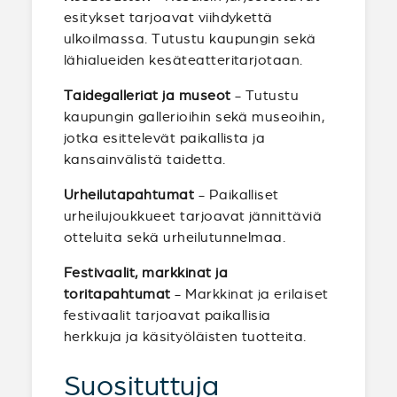
esitykset tarjoavat viihdykettä
ulkoilmassa. Tutustu kaupungin sekä
lähialueiden kesäteatteritarjotaan.
Taidegalleriat ja museot
- Tutustu
kaupungin gallerioihin sekä museoihin,
jotka esittelevät paikallista ja
kansainvälistä taidetta.
Urheilutapahtumat
- Paikalliset
urheilujoukkueet tarjoavat jännittäviä
otteluita sekä urheilutunnelmaa.
Festivaalit, markkinat ja
toritapahtumat
- Markkinat ja erilaiset
festivaalit tarjoavat paikallisia
herkkuja ja käsityöläisten tuotteita.
Suosituttuja