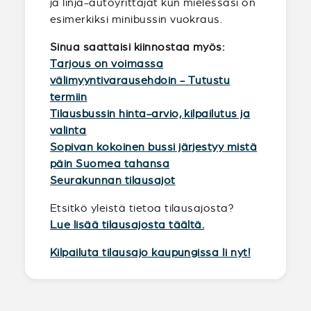
ja linja-autoyrittäjät kun mielessäsi on
esimerkiksi minibussin vuokraus.
Sinua saattaisi kiinnostaa myös:
Tarjous on voimassa
välimyyntivarausehdoin - Tutustu
termiin
Tilausbussin hinta-arvio, kilpailutus ja
valinta
Sopivan kokoinen bussi järjestyy mistä
päin Suomea tahansa
Seurakunnan tilausajot
Etsitkö yleistä tietoa tilausajosta?
Lue lisää tilausajosta täältä.
Kilpailuta tilausajo kaupungissa Ii nyt!