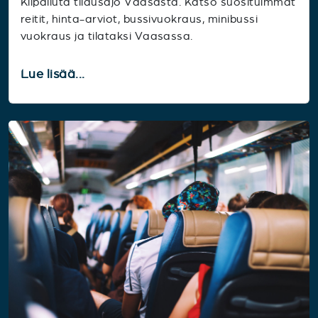
Kilpailuta tilausajo Vaasasta. Katso suosituimmat
reitit, hinta-arviot, bussivuokraus, minibussi
vuokraus ja tilataksi Vaasassa.
Lue lisää...