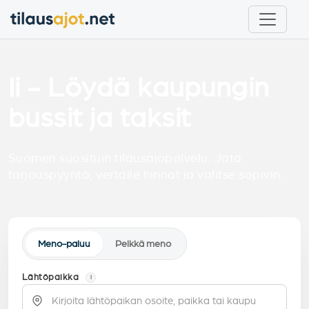
Ii - Löydä kaupungin
bussit ja taksit
Suomen suosituin tilausajopalvelu. Jätä
tarjouspyyntö, vertaile hinnat ja valitse sopivin.
Meno-paluu
Pelkkä meno
Lähtöpaikka
i