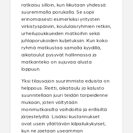
ratkaisu silloin, kun liikutaan yhdessä
suuremmalla porukalla. Se sopii
erinomaisesti esimerkiksi yritysten
virkistyspäiviin, koululaisryhmien retkiin,
urheilujoukkueiden matkoihin sekä
juhlaporukoiden kuljetuksiin. Kun koko
ryhmä matkustaa samalla kyydillä,
aikataulut pysyvät hallinnassa ja
matkanteko on sujuvaa alusta
loppuun.
Yksi tilausajon suurimmista eduista on
helppous. Reitti, aikataulu ja kalusto
suunnitellaan juuri teidän tarpeidenne
mukaan, joten vältytään
monimutkaisilta vaihdoilta ja erillisiltä
järjestelyiltä. Lisäksi kustannukset
ovat usein yllättävän kilpailukykyiset,
kun ne jaetaan useamman