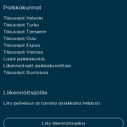
Paikkakunnat
Tilausajot Helsinki
Tilausajot Turku
Tilausajot Tampere
Tilausajot Oulu
Tilausajot Espoo
Tilausajot Vantaa
Lisää paikkakuntia
Liikennöitsijät paikkakunnittain
Tilausajot Ruotsissa
Liikennöitsijöille
Liity palveluun ja tavoita asiakkaita helposti.
Liity liikennöitsijäksi