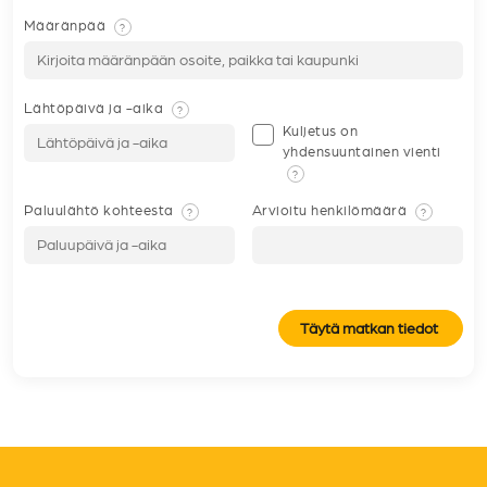
Määränpää
?
Lähtöpäivä ja -aika
?
Kuljetus on
yhdensuuntainen vienti
?
Paluulähtö kohteesta
Arvioitu henkilömäärä
?
?
Täytä matkan tiedot