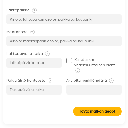
Lähtöpaikka
?
Määränpää
?
Lähtöpäivä ja -aika
?
Kuljetus on
yhdensuuntainen vienti
?
Paluulähtö kohteesta
Arvioitu henkilömäärä
?
?
Täytä matkan tiedot