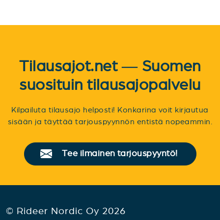
Tilausajot.net — Suomen
suosituin tilausajopalvelu
Kilpailuta tilausajo helposti! Konkarina voit kirjautua
sisään ja täyttää tarjouspyynnön entistä nopeammin.
Tee ilmainen tarjouspyyntö!
© Rideer Nordic Oy 2026