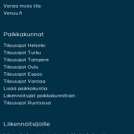
Varaa myös tila:
Venuu.fi
Paikkakunnat
Tilausajot Helsinki
Tilausajot Turku
Tilausajot Tampere
Tilausajot Oulu
Tilausajot Espoo
Tilausajot Vantaa
Lisää paikkakuntia
Liikennöitsijät paikkakunnittain
Tilausajot Ruotsissa
Liikennöitsijöille