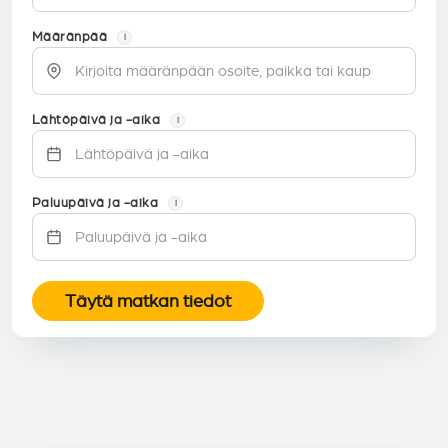
Määränpää
i
Lähtöpäivä ja -aika
i
Paluupäivä ja -aika
i
Täytä matkan tiedot