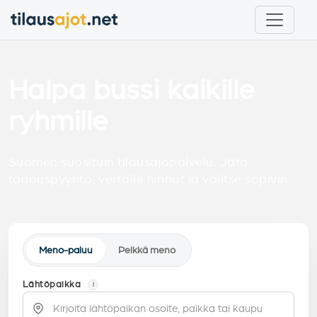
Halpa bussi kaikille
ryhmille
Suomen suosituin tilausajopalvelu. Jätä
tarjouspyyntö, vertaile hinnat ja valitse sopivin.
Meno-paluu
Pelkkä meno
Lähtöpaikka
i