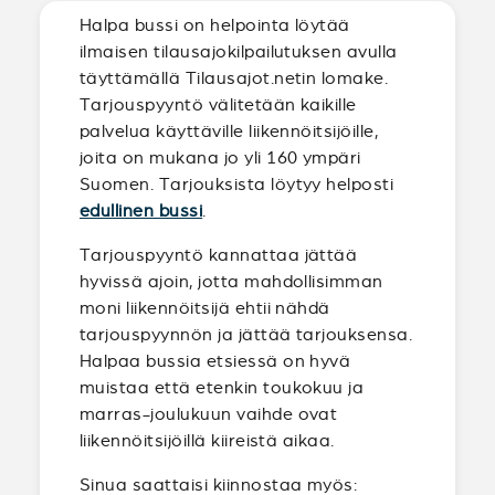
Halpa bussi on helpointa löytää
ilmaisen tilausajokilpailutuksen avulla
täyttämällä Tilausajot.netin lomake.
Tarjouspyyntö välitetään kaikille
palvelua käyttäville liikennöitsijöille,
joita on mukana jo yli 160 ympäri
Suomen. Tarjouksista löytyy helposti
edullinen bussi
.
Tarjouspyyntö kannattaa jättää
hyvissä ajoin, jotta mahdollisimman
moni liikennöitsijä ehtii nähdä
tarjouspyynnön ja jättää tarjouksensa.
Halpaa bussia etsiessä on hyvä
muistaa että etenkin toukokuu ja
marras-joulukuun vaihde ovat
liikennöitsijöillä kiireistä aikaa.
Sinua saattaisi kiinnostaa myös: