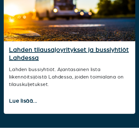
Lahden tilausajoyritykset ja bussiyhtiöt
Lahdessa
Lahden bussiyhtiöt. Ajantasainen lista
liikennöitsijöistä Lahdessa, joiden toimialana on
tilauskuljetukset.
Lue lisää...