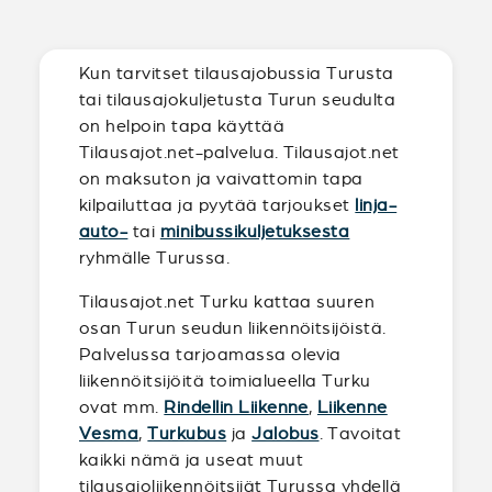
Kun tarvitset tilausajobussia Turusta
tai tilausajokuljetusta Turun seudulta
on helpoin tapa käyttää
Tilausajot.net-palvelua. Tilausajot.net
on maksuton ja vaivattomin tapa
kilpailuttaa ja pyytää tarjoukset
linja-
auto-
tai
minibussikuljetuksesta
ryhmälle Turussa.
Tilausajot.net Turku kattaa suuren
osan Turun seudun liikennöitsijöistä.
Palvelussa tarjoamassa olevia
liikennöitsijöitä toimialueella Turku
ovat mm.
Rindellin Liikenne
,
Liikenne
Vesma
,
Turkubus
ja
Jalobus
. Tavoitat
kaikki nämä ja useat muut
tilausajoliikennöitsijät Turussa yhdellä