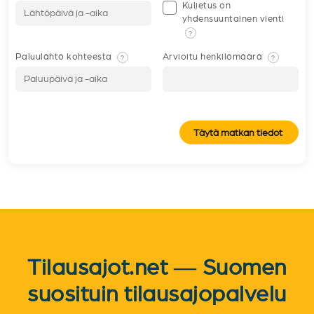
Kuljetus on
yhdensuuntainen vienti
?
Paluulähtö kohteesta
Arvioitu henkilömäärä
?
?
Täytä matkan tiedot
Tilausajot.net — Suomen
suosituin tilausajopalvelu