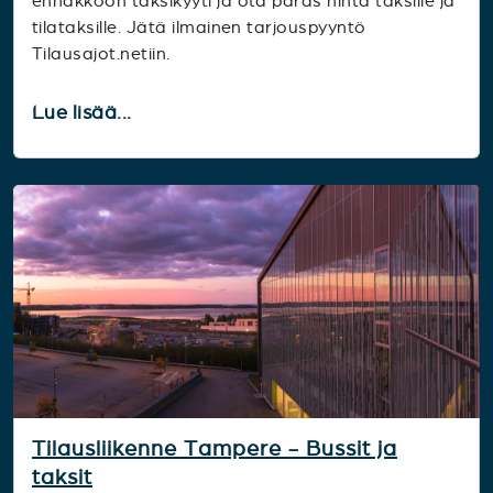
ennakkoon taksikyyti ja ota paras hinta taksille ja
tilataksille. Jätä ilmainen tarjouspyyntö
Tilausajot.netiin.
Lue lisää...
Tilausliikenne Tampere - Bussit ja
taksit