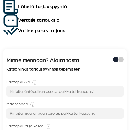
Lähetä tarjouspyyntö
Vertaile tarjouksia
Valitse paras tarjous!
Minne mennään? Aloita tästä!
Katso vinkit tarjouspyynnön tekemiseen
Lähtöpaikka
?
Määränpää
?
Lähtöpäivä ja -aika
?