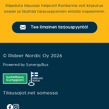
Kilpailuta tilausajo helposti! Konkarina voit kirjautua
sisään ja täyttää tarjouspyynnön entistä nopeammin.
Tee ilmainen tarjouspyyntö!
© Rideer Nordic Oy 2026
Powered by
SynergyBus
Tilausajot.net somessa