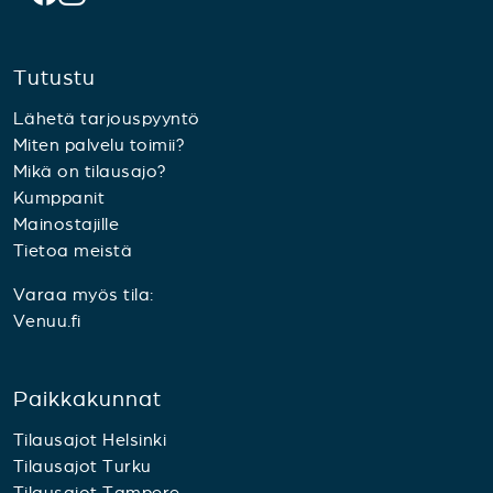
Tutustu
Lähetä tarjouspyyntö
Miten palvelu toimii?
Mikä on tilausajo?
Kumppanit
Mainostajille
Tietoa meistä
Varaa myös tila:
Venuu.fi
Paikkakunnat
Tilausajot Helsinki
Tilausajot Turku
Tilausajot Tampere