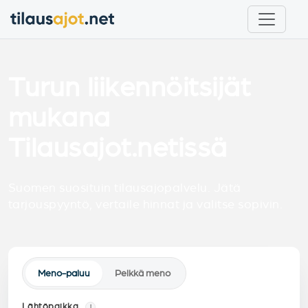
Turun liikennöitsijät
mukana
Tilausajot.netissä
Suomen suosituin tilausajopalvelu. Jätä
tarjouspyyntö, vertaile hinnat ja valitse sopivin.
Meno-paluu
Pelkkä meno
Lähtöpaikka
i