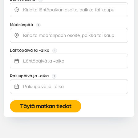
Määränpää
i
Lähtöpäivä ja -aika
i
Paluupäivä ja -aika
i
Täytä matkan tiedot