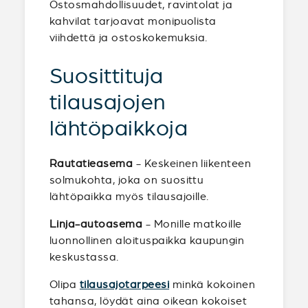
Ostosmahdollisuudet, ravintolat ja
kahvilat tarjoavat monipuolista
viihdettä ja ostoskokemuksia.
Suosittituja
tilausajojen
lähtöpaikkoja
Rautatieasema
- Keskeinen liikenteen
solmukohta, joka on suosittu
lähtöpaikka myös tilausajoille.
Linja-autoasema
- Monille matkoille
luonnollinen aloituspaikka kaupungin
keskustassa.
Olipa
tilausajotarpeesi
minkä kokoinen
tahansa, löydät aina oikean kokoiset