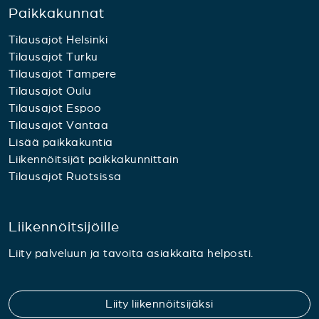
Paikkakunnat
Tilausajot Helsinki
Tilausajot Turku
Tilausajot Tampere
Tilausajot Oulu
Tilausajot Espoo
Tilausajot Vantaa
Lisää paikkakuntia
Liikennöitsijät paikkakunnittain
Tilausajot Ruotsissa
Liikennöitsijöille
Liity palveluun ja tavoita asiakkaita helposti.
Liity liikennöitsijäksi