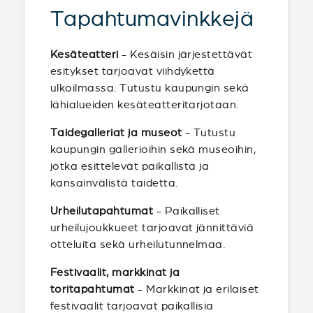
Tapahtumavinkkejä
Kesäteatteri
- Kesäisin järjestettävät
esitykset tarjoavat viihdykettä
ulkoilmassa. Tutustu kaupungin sekä
lähialueiden kesäteatteritarjotaan.
Taidegalleriat ja museot
- Tutustu
kaupungin gallerioihin sekä museoihin,
jotka esittelevät paikallista ja
kansainvälistä taidetta.
Urheilutapahtumat
- Paikalliset
urheilujoukkueet tarjoavat jännittäviä
otteluita sekä urheilutunnelmaa.
Festivaalit, markkinat ja
toritapahtumat
- Markkinat ja erilaiset
festivaalit tarjoavat paikallisia