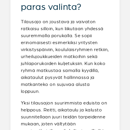
paras valinta?
Tilausajo on joustava ja vaivaton
ratkaisu silloin, kun liikutaan yhdessä
suuremmalla porukalla. Se sopii
erinomaisesti esimerkiksi yritysten
virkistyspäiviin, koululaisryhmien retkiin,
urheilujoukkueiden matkoihin sekä
juhlaporukoiden kuljetuksiin. Kun koko
ryhmä matkustaa samalla kyydillä,
aikataulut pysyvät hallinnassa ja
matkanteko on sujuvaa alusta
loppuun.
Yksi tilausajon suurimmista eduista on
helppous. Reitti, aikataulu ja kalusto
suunnitellaan juuri teidän tarpeidenne
mukaan, joten vältytään