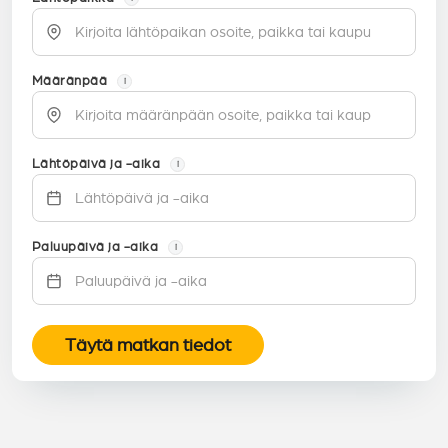
Määränpää
i
Lähtöpäivä ja -aika
i
Paluupäivä ja -aika
i
Täytä matkan tiedot