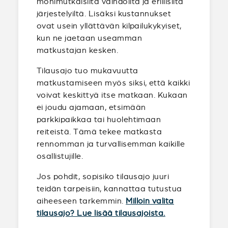
monimutkaisilta vaihdoilta ja erillisiltä
järjestelyiltä. Lisäksi kustannukset
ovat usein yllättävän kilpailukykyiset,
kun ne jaetaan useamman
matkustajan kesken.
Tilausajo tuo mukavuutta
matkustamiseen myös siksi, että kaikki
voivat keskittyä itse matkaan. Kukaan
ei joudu ajamaan, etsimään
parkkipaikkaa tai huolehtimaan
reiteistä. Tämä tekee matkasta
rennomman ja turvallisemman kaikille
osallistujille.
Jos pohdit, sopisiko tilausajo juuri
teidän tarpeisiin, kannattaa tutustua
aiheeseen tarkemmin.
Milloin valita
tilausajo? Lue lisää tilausajoista.