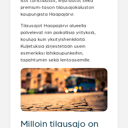
isot turistibussit, linja-autot sekä
premium-tason tilausajokaluston
kaupungista Haapajärvi.
Tilausajot Haapajärvi alueella
palvelevat niin paikallisia yrityksiä,
kouluja kuin yksityishenkilöitä.
Kuljetuksia järjestetään usein
esimerkiksi lähikaupunkeihin,
tapahtumiin sekä lentoasemille.
Milloin tilausajo on