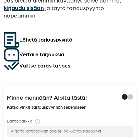
Jos olet jo aiemmin käyttänyt palveluamme,
kirjaudu sisään
ja täytä tarjouspyyntö
nopeammin.
Lähetä tarjouspyyntö
Vertaile tarjouksia
Valitse paras tarjous!
Minne mennään? Aloita tästä!
Katso vinkit tarjouspyynnön tekemiseen
Lähtöpaikka
?