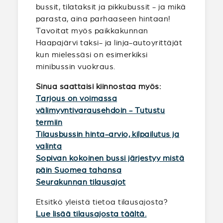
bussit, tilataksit ja pikkubussit - ja mikä
parasta, aina parhaaseen hintaan!
Tavoitat myös paikkakunnan
Haapajärvi taksi- ja linja-autoyrittäjät
kun mielessäsi on esimerkiksi
minibussin vuokraus.
Sinua saattaisi kiinnostaa myös:
Tarjous on voimassa
välimyyntivarausehdoin - Tutustu
termiin
Tilausbussin hinta-arvio, kilpailutus ja
valinta
Sopivan kokoinen bussi järjestyy mistä
päin Suomea tahansa
Seurakunnan tilausajot
Etsitkö yleistä tietoa tilausajosta?
Lue lisää tilausajosta täältä.