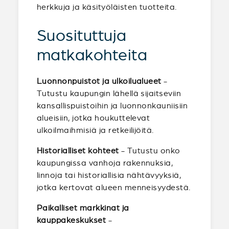
herkkuja ja käsityöläisten tuotteita.
Suosituttuja
matkakohteita
Luonnonpuistot ja ulkoilualueet
-
Tutustu kaupungin lähellä sijaitseviin
kansallispuistoihin ja luonnonkauniisiin
alueisiin, jotka houkuttelevat
ulkoilmaihmisiä ja retkeilijöitä.
Historialliset kohteet
- Tutustu onko
kaupungissa vanhoja rakennuksia,
linnoja tai historiallisia nähtävyyksiä,
jotka kertovat alueen menneisyydestä.
Paikalliset markkinat ja
kauppakeskukset
-