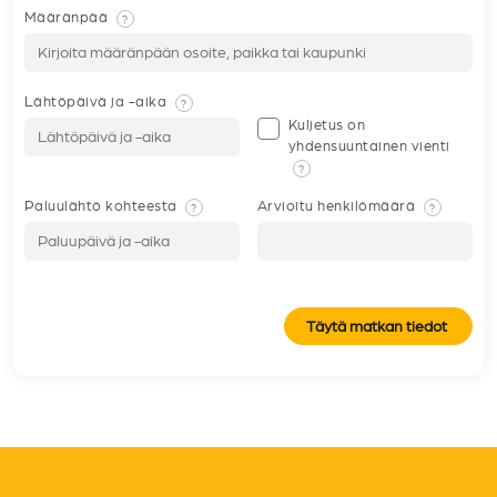
Määränpää
?
Lähtöpäivä ja -aika
?
Kuljetus on
yhdensuuntainen vienti
?
Paluulähtö kohteesta
Arvioitu henkilömäärä
?
?
Täytä matkan tiedot