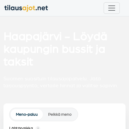
Haapajärvi - Löydä
kaupungin bussit ja
taksit
Suomen suosituin tilausajopalvelu. Jätä
tarjouspyyntö, vertaile hinnat ja valitse sopivin.
Meno-paluu
Pelkkä meno
Lähtöpaikka
i