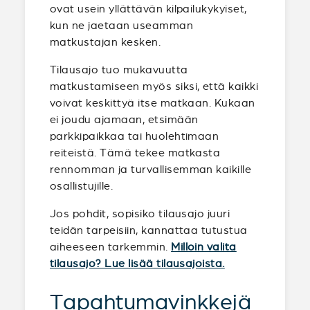
ovat usein yllättävän kilpailukykyiset,
kun ne jaetaan useamman
matkustajan kesken.
Tilausajo tuo mukavuutta
matkustamiseen myös siksi, että kaikki
voivat keskittyä itse matkaan. Kukaan
ei joudu ajamaan, etsimään
parkkipaikkaa tai huolehtimaan
reiteistä. Tämä tekee matkasta
rennomman ja turvallisemman kaikille
osallistujille.
Jos pohdit, sopisiko tilausajo juuri
teidän tarpeisiin, kannattaa tutustua
aiheeseen tarkemmin.
Milloin valita
tilausajo? Lue lisää tilausajoista.
Tapahtumavinkkejä