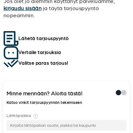
Jos olet jo aiemmin käyttänyt palveluamme,
kirjaudu sisään
ja täytä tarjouspyyntö
nopeammin.
Lähetä tarjouspyyntö
Vertaile tarjouksia
Valitse paras tarjous!
Minne mennään? Aloita tästä!
Katso vinkit tarjouspyynnön tekemiseen
Lähtöpaikka
?