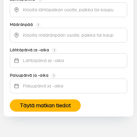
Määränpää
i
Lähtöpäivä ja -aika
i
Paluupäivä ja -aika
i
Täytä matkan tiedot