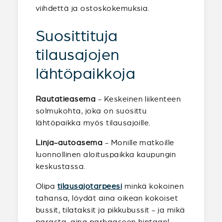
viihdettä ja ostoskokemuksia.
Suosittituja
tilausajojen
lähtöpaikkoja
Rautatieasema
- Keskeinen liikenteen
solmukohta, joka on suosittu
lähtöpaikka myös tilausajoille.
Linja-autoasema
- Monille matkoille
luonnollinen aloituspaikka kaupungin
keskustassa.
Olipa
tilausajotarpeesi
minkä kokoinen
tahansa, löydät aina oikean kokoiset
bussit, tilataksit ja pikkubussit - ja mikä
parasta, aina parhaaseen hintaan!