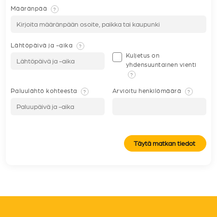
Määränpää
?
Lähtöpäivä ja -aika
?
Kuljetus on
yhdensuuntainen vienti
?
Paluulähtö kohteesta
Arvioitu henkilömäärä
?
?
Täytä matkan tiedot