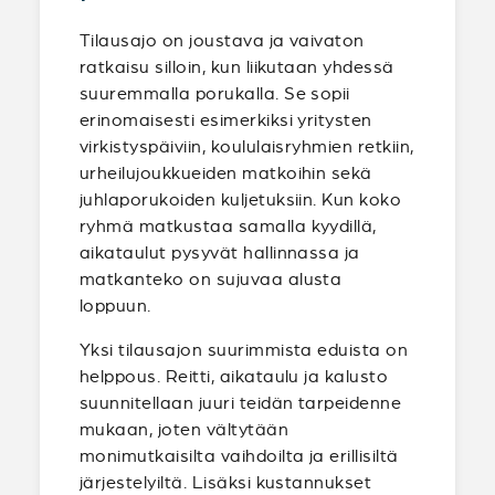
Tilausajo on joustava ja vaivaton
ratkaisu silloin, kun liikutaan yhdessä
suuremmalla porukalla. Se sopii
erinomaisesti esimerkiksi yritysten
virkistyspäiviin, koululaisryhmien retkiin,
urheilujoukkueiden matkoihin sekä
juhlaporukoiden kuljetuksiin. Kun koko
ryhmä matkustaa samalla kyydillä,
aikataulut pysyvät hallinnassa ja
matkanteko on sujuvaa alusta
loppuun.
Yksi tilausajon suurimmista eduista on
helppous. Reitti, aikataulu ja kalusto
suunnitellaan juuri teidän tarpeidenne
mukaan, joten vältytään
monimutkaisilta vaihdoilta ja erillisiltä
järjestelyiltä. Lisäksi kustannukset