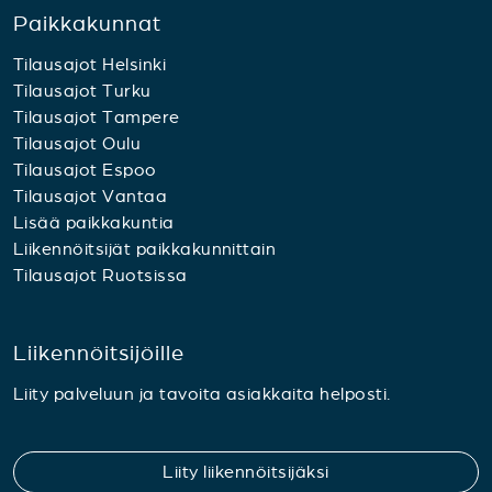
Paikkakunnat
Tilausajot Helsinki
Tilausajot Turku
Tilausajot Tampere
Tilausajot Oulu
Tilausajot Espoo
Tilausajot Vantaa
Lisää paikkakuntia
Liikennöitsijät paikkakunnittain
Tilausajot Ruotsissa
Liikennöitsijöille
Liity palveluun ja tavoita asiakkaita helposti.
Liity liikennöitsijäksi