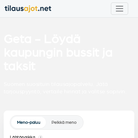
Geta - Löydä
kaupungin bussit ja
taksit
Suomen suosituin tilausajopalvelu. Jätä
tarjouspyyntö, vertaile hinnat ja valitse sopivin.
Meno-paluu
Pelkkä meno
Lähtöpaikka
i