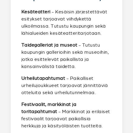
Kesäteatteri
- Kesäisin järjestettävät
esitykset tarjoavat viihdykettä
ulkoilmassa. Tutustu kaupungin sekä
lähialueiden kesäteatteritarjotaan.
Taidegalleriat ja museot
- Tutustu
kaupungin gallerioihin sekä museoihin,
jotka esittelevät paikallista ja
kansainvälistä taidetta.
Urheilutapahtumat
- Paikalliset
urheilujoukkueet tarjoavat jännittäviä
otteluita sekä urheilutunnelmaa.
Festivaalit, markkinat ja
toritapahtumat
- Markkinat ja erilaiset
festivaalit tarjoavat paikallisia
herkkuja ja käsityöläisten tuotteita.