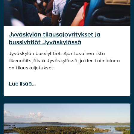
Jyväskylän tilausajoyritykset ja
bussiyhtiöt Jyväskylässä
Jyväskylän bussiyhtiöt. Ajantasainen lista
liikennöitsijöistä Jyväskylässä, joiden toimialana
on tilauskuljetukset.
Lue lisää...