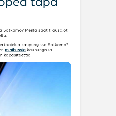
nopea tapa
a Sotkamo? Meiltä saat tilausajot
lta.
kiertoajelua kaupungissa Sotkamo?
gen
minibussia
kaupungissa
in kapasiteettia.