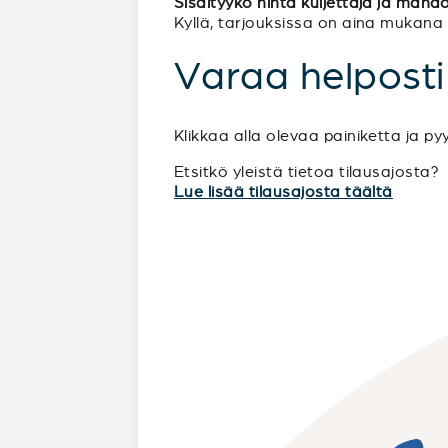
Sisältyykö hinta kuljettaja ja mahdo
Kyllä, tarjouksissa on aina mukana kul
Varaa helposti
Klikkaa alla olevaa painiketta ja py
Etsitkö yleistä tietoa tilausajosta?
Lue lisää tilausajosta täältä