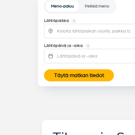
Meno-paluu
Pelkkä meno
Lähtöpaikka
i
Lähtöpäivä ja -aika
i
Täytä matkan tiedot