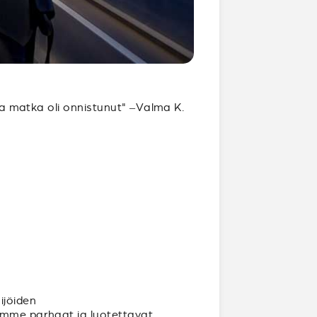
 ja matka oli onnistunut" –Valma K.
ijöiden
aamme parhaat ja luotettavat