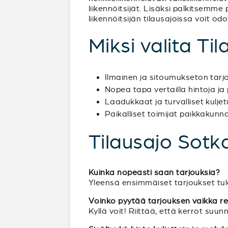
liikennöitsijät. Lisäksi palkitsemme
liikennöitsijän tilausajoissa voit o
Miksi valita Til
Ilmainen ja sitoumukseton tar
Nopea tapa vertailla hintoja ja 
Laadukkaat ja turvalliset kulje
Paikalliset toimijat paikkakunn
Tilausajo Sotk
Kuinka nopeasti saan tarjouksia?
Yleensä ensimmäiset tarjoukset tul
Voinko pyytää tarjouksen vaikka reitti
Kyllä voit! Riittää, että kerrot su