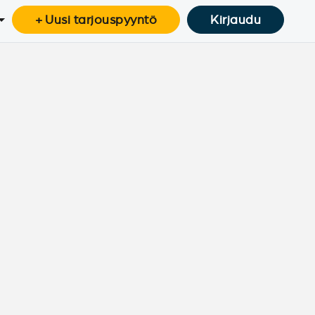
+ Uusi tarjouspyyntö
Kirjaudu