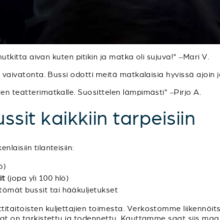
 mutkitta aivan kuten pitikin ja matka oli sujuva!" –Mari V.
ja vaivatonta. Bussi odotti meitä matkalaisia hyvissä ajoin
en teatterimatkalle. Suosittelen lämpimästi" –Pirjo A.
ssit kaikkiin tarpeisiin
laisiin tilanteisiin:
ö)
it
(jopa yli 100 hlö)
ttömät bussit tai hääkuljetukset
itaitoisten kuljettajien toimesta. Verkostomme liikennöits
luvat on tarkistettu ja todennettu. Kauttamme saat siis m