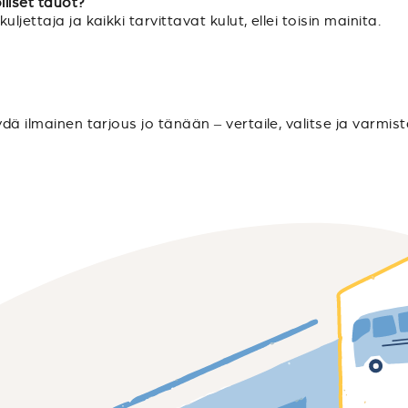
lliset tauot?
jettaja ja kaikki tarvittavat kulut, ellei toisin mainita.
ydä ilmainen tarjous jo tänään – vertaile, valitse ja varmis