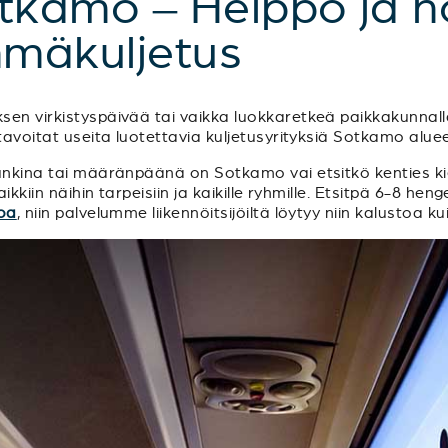
otkamo – Helppo ja 
hmäkuljetus
sen virkistyspäivää tai vaikka luokkaretkeä paikkakunnall
tavoitat useita luotettavia kuljetusyrityksiä Sotkamo aluee
upunkina tai määränpäänä on Sotkamo vai etsitkö kenties 
ikkiin näihin tarpeisiin ja kaikille ryhmille. Etsitpä 6-8 hen
toa
, niin palvelumme liikennöitsijöiltä löytyy niin kalustoa ku