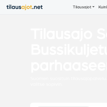
Tilausajot
Kuin
Tilausajo 
Bussikulje
parhaasee
Suomen suosituin tilausajopalvelu.
valitse sopivin.