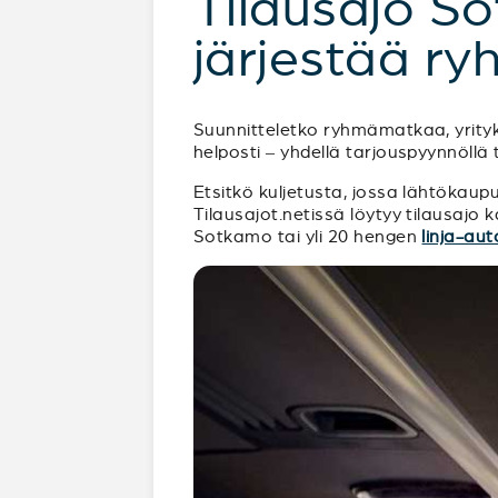
Tilausajo S
järjestää ry
Suunnitteletko ryhmämatkaa, yrityk
helposti – yhdellä tarjouspyynnöllä 
Etsitkö kuljetusta, jossa lähtöka
Tilausajot.netissä löytyy tilausajo ka
Sotkamo tai yli 20 hengen
linja-au