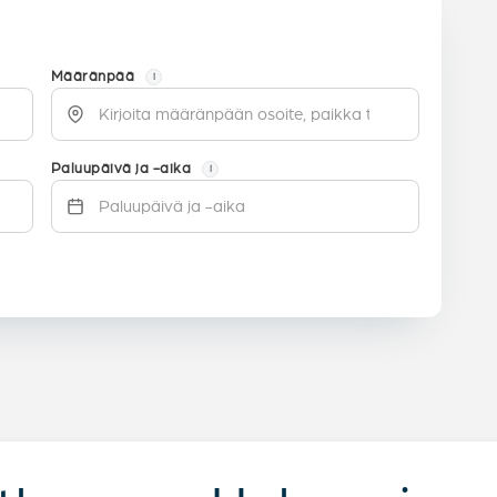
Määränpää
i
Paluupäivä ja -aika
i