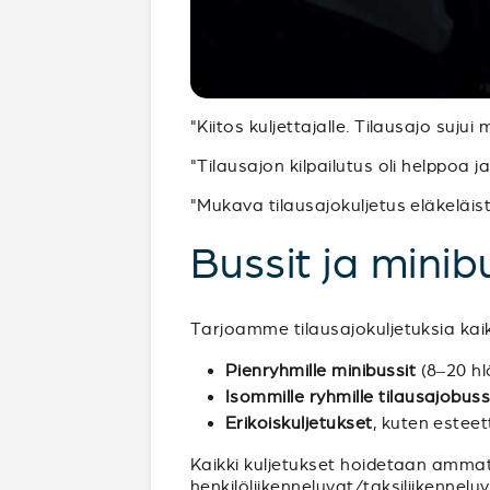
"Kiitos kuljettajalle. Tilausajo sujui
"Tilausajon kilpailutus oli helppoa 
"Mukava tilausajokuljetus eläkeläist
Bussit ja minibu
Tarjoamme tilausajokuljetuksia kaiken
Pienryhmille minibussit
(8–20 hl
Isommille ryhmille tilausajobuss
Erikoiskuljetukset
, kuten estee
Kaikki kuljetukset hoidetaan ammatt
henkilöliikenneluvat/taksiliikenne