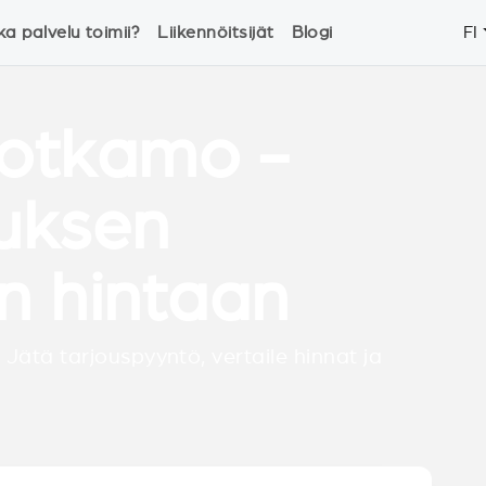
ka palvelu toimii?
Liikennöitsijät
Blogi
FI
Sotkamo -
tuksen
n hintaan
 Jätä tarjouspyyntö, vertaile hinnat ja