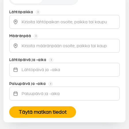
Lähtöpaikka
i
Määränpää
i
Lähtöpäivä ja -aika
i
Paluupäivä ja -aika
i
Täytä matkan tiedot