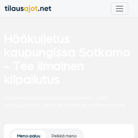
Hääkuljetus
kaupungissa Sotkamo
- Tee ilmainen
kilpailutus
Suomen suosituin tilausajopalvelu. Jätä
tarjouspyyntö, vertaile hinnat ja valitse sopivin.
Meno-paluu
Pelkkä meno