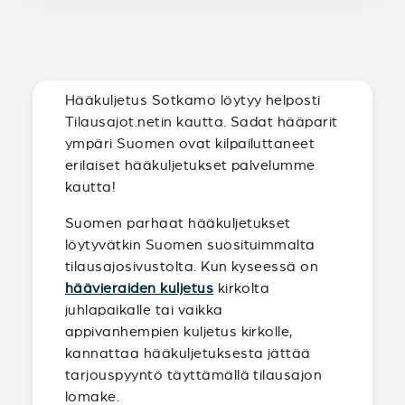
Hääkuljetus Sotkamo löytyy helposti
Tilausajot.netin kautta. Sadat hääparit
ympäri Suomen ovat kilpailuttaneet
erilaiset hääkuljetukset palvelumme
kautta!
Suomen parhaat hääkuljetukset
löytyvätkin Suomen suosituimmalta
tilausajosivustolta. Kun kyseessä on
häävieraiden kuljetus
kirkolta
juhlapaikalle tai vaikka
appivanhempien kuljetus kirkolle,
kannattaa hääkuljetuksesta jättää
tarjouspyyntö täyttämällä tilausajon
lomake.