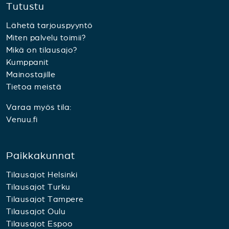
Tutustu
Lähetä tarjouspyyntö
Miten palvelu toimii?
Mikä on tilausajo?
Kumppanit
Mainostajille
Tietoa meistä
Varaa myös tila:
Venuu.fi
Paikkakunnat
Tilausajot Helsinki
Tilausajot Turku
Tilausajot Tampere
Tilausajot Oulu
Tilausajot Espoo