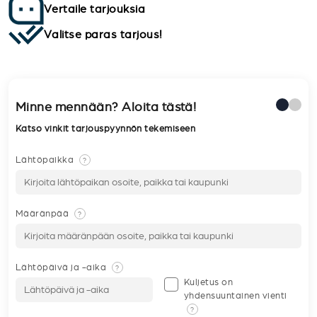
Vertaile tarjouksia
Valitse paras tarjous!
Minne mennään? Aloita tästä!
Katso vinkit tarjouspyynnön tekemiseen
Lähtöpaikka
?
Määränpää
?
Lähtöpäivä ja -aika
?
Kuljetus on
yhdensuuntainen vienti
?