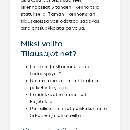
asiakasarvostelut saaneet
liikennöitsijät 5 tähden liikennöitsijä -
statuksella. Tämän liikennöitsijän
tilausajoissa voit odottaa saaavasi
aina ensiluokkaista palvelua.
Miksi valita
Tilausajot.net?
Ilmainen ja sitoumukseton
tarjouspyyntö
Nopea tapa vertailla hintoja ja
palveluntarjoajia
Laadukkaat ja turvalliset
kuljetukset
Paikalliset toimijat paikkakunnalta
Siikainen ja lähialueilta