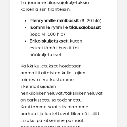
Tarjoamme tilausajokuljetuksia
kaikenlaisiin tilanteisiin:
Pienryhmille minibussit
(8–20 hlö)
Isommille ryhmille tilausajobussit
(jopa yli 100 hlö)
Erikoiskuljetukset
, kuten
esteettömät bussit tai
hääkuljetukset
Kaikki kuljetukset hoidetaan
ammattitaitoisten kuljettajien
toimesta. Verkostomme
liikennöitsijöiden
henkilöliikenneluvat/taksiliikenneluvat
on tarkistettu ja todennettu.
Kauttamme saat siis maamme
parhaat ja luotettavat liikennöitsijät.
Lisäksi palkitsemme parhaat