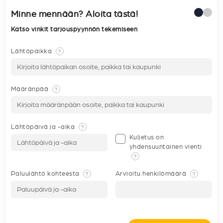
Minne mennään? Aloita tästä!
Katso vinkit tarjouspyynnön tekemiseen
Lähtöpaikka
?
Määränpää
?
Lähtöpäivä ja -aika
?
Kuljetus on
yhdensuuntainen vienti
?
Paluulähtö kohteesta
Arvioitu henkilömäärä
?
?