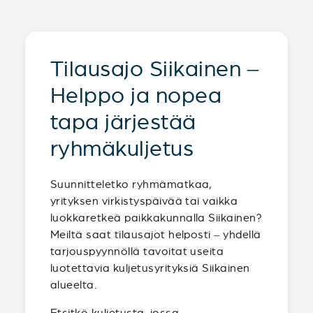
Tilausajo Siikainen –
Helppo ja nopea
tapa järjestää
ryhmäkuljetus
Suunnitteletko ryhmämatkaa,
yrityksen virkistyspäivää tai vaikka
luokkaretkeä paikkakunnalla Siikainen?
Meiltä saat tilausajot helposti – yhdellä
tarjouspyynnöllä tavoitat useita
luotettavia kuljetusyrityksiä Siikainen
alueelta.
Etsitkö kuljetusta, jossa