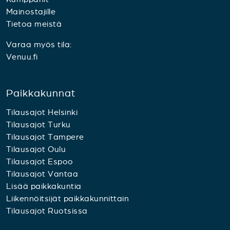
Mainostajille
Tietoa meistä
Varaa myös tila:
Venuu.fi
Paikkakunnat
Tilausajot Helsinki
Tilausajot Turku
Tilausajot Tampere
Tilausajot Oulu
Tilausajot Espoo
Tilausajot Vantaa
Lisää paikkakuntia
Liikennöitsijät paikkakunnittain
Tilausajot Ruotsissa