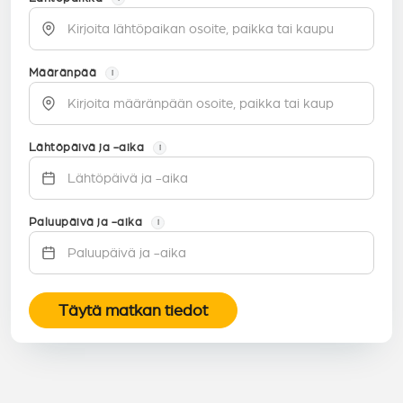
Määränpää
i
Lähtöpäivä ja -aika
i
Paluupäivä ja -aika
i
Täytä matkan tiedot