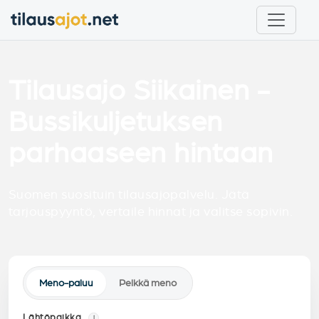
Tilausajo Siikainen -
Bussikuljetuksen
parhaaseen hintaan
Suomen suosituin tilausajopalvelu. Jätä
tarjouspyyntö, vertaile hinnat ja valitse sopivin.
Meno-paluu
Pelkkä meno
Lähtöpaikka
i