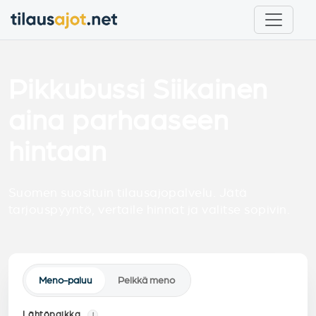
Pikkubussi Siikainen
aina parhaaseen
hintaan
Suomen suosituin tilausajopalvelu. Jätä
tarjouspyyntö, vertaile hinnat ja valitse sopivin.
Meno-paluu
Pelkkä meno
Lähtöpaikka
i