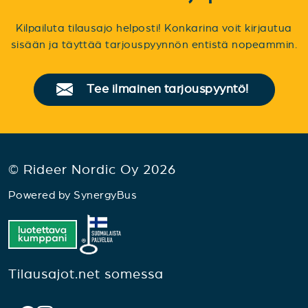
Kilpailuta tilausajo helposti! Konkarina voit kirjautua
sisään ja täyttää tarjouspyynnön entistä nopeammin.
Tee ilmainen tarjouspyyntö!
© Rideer Nordic Oy 2026
Powered by
SynergyBus
Tilausajot.net somessa