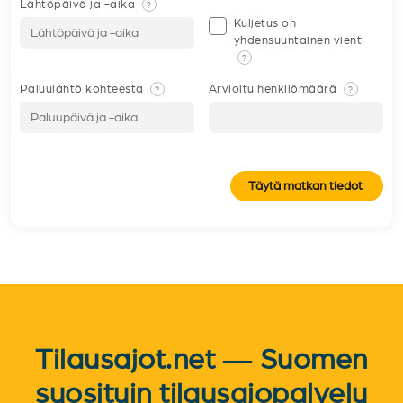
Lähtöpäivä ja -aika
?
Kuljetus on
yhdensuuntainen vienti
?
Paluulähtö kohteesta
Arvioitu henkilömäärä
?
?
Täytä matkan tiedot
Tilausajot.net — Suomen
suosituin tilausajopalvelu