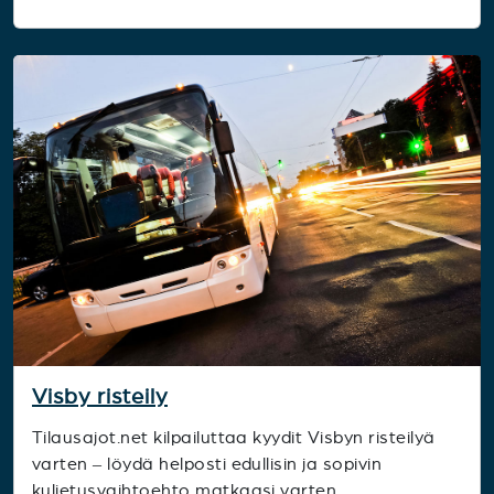
Visby risteily
Tilausajot.net kilpailuttaa kyydit Visbyn risteilyä
varten – löydä helposti edullisin ja sopivin
kuljetusvaihtoehto matkaasi varten.