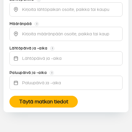
Määränpää
i
Lähtöpäivä ja -aika
i
Paluupäivä ja -aika
i
Täytä matkan tiedot