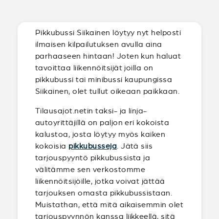
Pikkubussi Siikainen löytyy nyt helposti
ilmaisen kilpailutuksen avulla aina
parhaaseen hintaan! Joten kun haluat
tavoittaa liikennöitsijät joilla on
pikkubussi tai minibussi kaupungissa
Siikainen, olet tullut oikeaan paikkaan.
Tilausajot.netin taksi- ja linja-
autoyrittäjillä on paljon eri kokoista
kalustoa, josta löytyy myös kaiken
kokoisia
pikkubusseja
. Jätä siis
tarjouspyyntö pikkubussista ja
välitämme sen verkostomme
liikennöitsijöille, jotka voivat jättää
tarjouksen omasta pikkubussistaan.
Muistathan, että mitä aikaisemmin olet
tarjouspyynnön kanssa liikkeellä, sitä