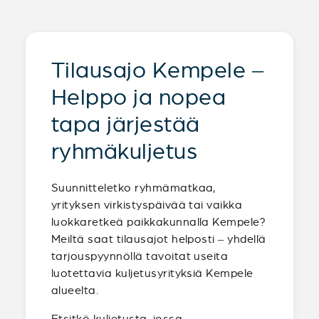
Tilausajo Kempele –
Helppo ja nopea
tapa järjestää
ryhmäkuljetus
Suunnitteletko ryhmämatkaa,
yrityksen virkistyspäivää tai vaikka
luokkaretkeä paikkakunnalla Kempele?
Meiltä saat tilausajot helposti – yhdellä
tarjouspyynnöllä tavoitat useita
luotettavia kuljetusyrityksiä Kempele
alueelta.
Etsitkö kuljetusta, jossa