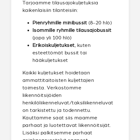
Tarjoamme tilausajokuljetuksia
kaikenlaisiin tilanteisiin:
Pienryhmille minibussit
(8–20 hlö)
Isommille ryhmille tilausajobussit
(jopa yli 100 hlö)
Erikoiskuljetukset
, kuten
esteettömät bussit tai
hääkuljetukset
Kaikki kuljetukset hoidetaan
ammattitaitoisten kuljettajien
toimesta. Verkostomme
liikennöitsijöiden
henkilöliikenneluvat/taksiliikenneluvat
on tarkistettu ja todennettu.
Kauttamme saat siis maamme
parhaat ja luotettavat liikennöitsijät.
Lisäksi palkitsemme parhaat