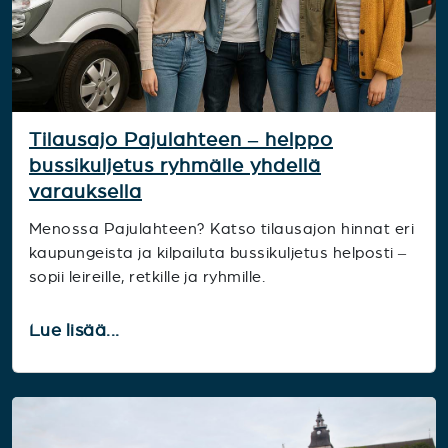
Tilausajo Pajulahteen – helppo
bussikuljetus ryhmälle yhdellä
varauksella
Menossa Pajulahteen? Katso tilausajon hinnat eri
kaupungeista ja kilpailuta bussikuljetus helposti –
sopii leireille, retkille ja ryhmille.
Lue lisää...