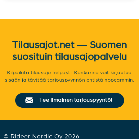
Tilausajot.net — Suomen
suosituin tilausajopalvelu
Kilpailuta tilausajo helposti! Konkarina voit kirjautua
sisään ja täyttää tarjouspyynnön entistä nopeammin.
Tee ilmainen tarjouspyyntö!
© Rideer Nordic Oy 2026