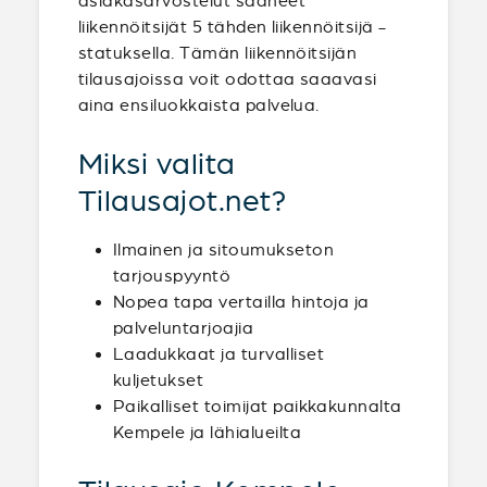
asiakasarvostelut saaneet
liikennöitsijät 5 tähden liikennöitsijä -
statuksella. Tämän liikennöitsijän
tilausajoissa voit odottaa saaavasi
aina ensiluokkaista palvelua.
Miksi valita
Tilausajot.net?
Ilmainen ja sitoumukseton
tarjouspyyntö
Nopea tapa vertailla hintoja ja
palveluntarjoajia
Laadukkaat ja turvalliset
kuljetukset
Paikalliset toimijat paikkakunnalta
Kempele ja lähialueilta