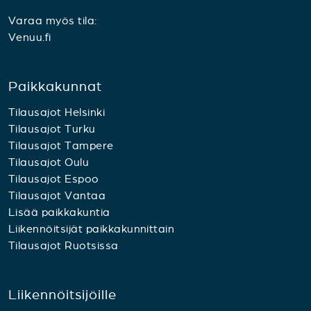
Varaa myös tila:
Venuu.fi
Paikkakunnat
Tilausajot Helsinki
Tilausajot Turku
Tilausajot Tampere
Tilausajot Oulu
Tilausajot Espoo
Tilausajot Vantaa
Lisää paikkakuntia
Liikennöitsijät paikkakunnittain
Tilausajot Ruotsissa
Liikennöitsijöille