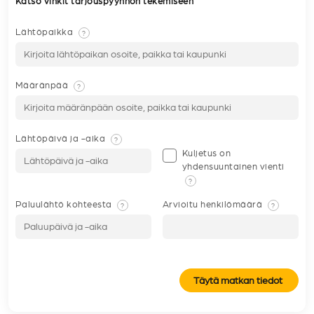
Katso vinkit tarjouspyynnön tekemiseen
Lähtöpaikka
?
Määränpää
?
Lähtöpäivä ja -aika
?
Kuljetus on
yhdensuuntainen vienti
?
Paluulähtö kohteesta
Arvioitu henkilömäärä
?
?
Täytä matkan tiedot