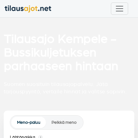
Tilausajo Kempele -
Bussikuljetuksen
parhaaseen hintaan
Suomen suosituin tilausajopalvelu. Jätä
tarjouspyyntö, vertaile hinnat ja valitse sopivin.
Meno-paluu
Pelkkä meno
Lähtöpaikka
i