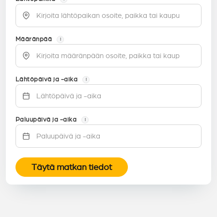
Määränpää
i
Lähtöpäivä ja -aika
i
Paluupäivä ja -aika
i
Täytä matkan tiedot