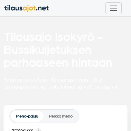
Tilausajo Isokyrö -
Bussikuljetuksen
parhaaseen hintaan
Suomen suosituin tilausajopalvelu. Jätä
tarjouspyyntö, vertaile hinnat ja valitse sopivin.
Meno-paluu
Pelkkä meno
Lähtöpaikka
i