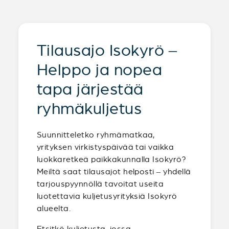
Tilausajo Isokyrö –
Helppo ja nopea
tapa järjestää
ryhmäkuljetus
Suunnitteletko ryhmämatkaa,
yrityksen virkistyspäivää tai vaikka
luokkaretkeä paikkakunnalla Isokyrö?
Meiltä saat tilausajot helposti – yhdellä
tarjouspyynnöllä tavoitat useita
luotettavia kuljetusyrityksiä Isokyrö
alueelta.
Etsitkö kuljetusta, jossa