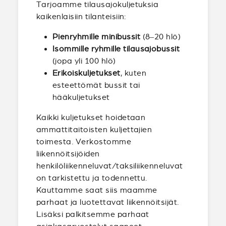
Tarjoamme tilausajokuljetuksia
kaikenlaisiin tilanteisiin:
Pienryhmille minibussit
(8–20 hlö)
Isommille ryhmille tilausajobussit
(jopa yli 100 hlö)
Erikoiskuljetukset
, kuten
esteettömät bussit tai
hääkuljetukset
Kaikki kuljetukset hoidetaan
ammattitaitoisten kuljettajien
toimesta. Verkostomme
liikennöitsijöiden
henkilöliikenneluvat/taksiliikenneluvat
on tarkistettu ja todennettu.
Kauttamme saat siis maamme
parhaat ja luotettavat liikennöitsijät.
Lisäksi palkitsemme parhaat