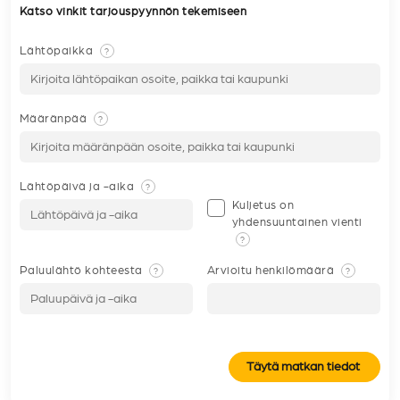
Katso vinkit tarjouspyynnön tekemiseen
Lähtöpaikka
?
Määränpää
?
Lähtöpäivä ja -aika
?
Kuljetus on
yhdensuuntainen vienti
?
Paluulähtö kohteesta
Arvioitu henkilömäärä
?
?
Täytä matkan tiedot