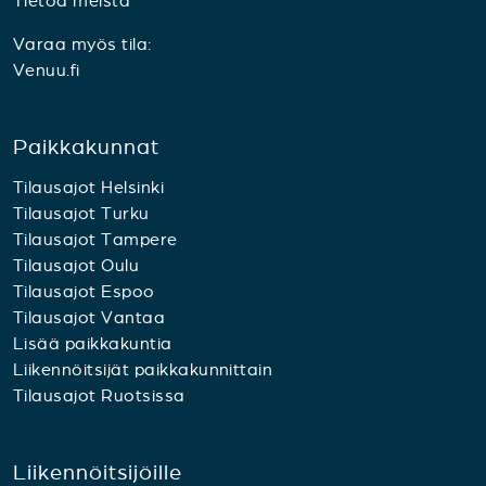
Tietoa meistä
Varaa myös tila:
Venuu.fi
Paikkakunnat
Tilausajot Helsinki
Tilausajot Turku
Tilausajot Tampere
Tilausajot Oulu
Tilausajot Espoo
Tilausajot Vantaa
Lisää paikkakuntia
Liikennöitsijät paikkakunnittain
Tilausajot Ruotsissa
Liikennöitsijöille