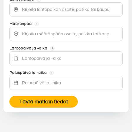
Määränpää
i
Lähtöpäivä ja -aika
i
Paluupäivä ja -aika
i
Täytä matkan tiedot