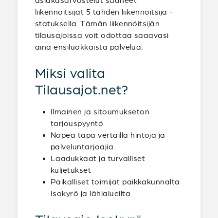
asiakasarvostelut saaneet
liikennöitsijät 5 tähden liikennöitsijä -
statuksella. Tämän liikennöitsijän
tilausajoissa voit odottaa saaavasi
aina ensiluokkaista palvelua.
Miksi valita
Tilausajot.net?
Ilmainen ja sitoumukseton
tarjouspyyntö
Nopea tapa vertailla hintoja ja
palveluntarjoajia
Laadukkaat ja turvalliset
kuljetukset
Paikalliset toimijat paikkakunnalta
Isokyrö ja lähialueilta