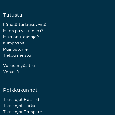
Tutustu
Lähetä tarjouspyyntö
Miten palvelu toimii?
Mikä on tilausajo?
Kumppanit
Mainostajille
Tietoa meistä
Varaa myös tila:
Venuu.fi
Paikkakunnat
Tilausajot Helsinki
Tilausajot Turku
Tilausajot Tampere