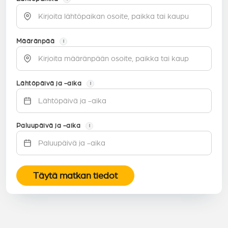
Määränpää
i
Lähtöpäivä ja -aika
i
Paluupäivä ja -aika
i
Täytä matkan tiedot