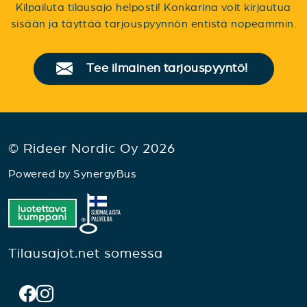
Kilpailuta tilausajo helposti! Konkarina voit kirjautua
sisään ja täyttää tarjouspyynnön entistä nopeammin.
Tee ilmainen tarjouspyyntö!
© Rideer Nordic Oy 2026
Powered by
SynergyBus
Tilausajot.net somessa