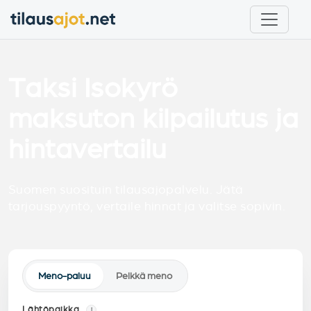
Taksi Isokyrö
maksuton kilpailutus ja
hintavertailu
Suomen suosituin tilausajopalvelu. Jätä
tarjouspyyntö, vertaile hinnat ja valitse sopivin.
Meno-paluu
Pelkkä meno
Lähtöpaikka
i