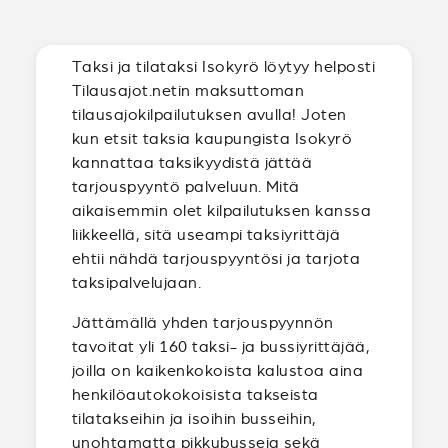
Taksi ja tilataksi Isokyrö löytyy helposti
Tilausajot.netin maksuttoman
tilausajokilpailutuksen avulla! Joten
kun etsit taksia kaupungista Isokyrö
kannattaa taksikyydistä jättää
tarjouspyyntö palveluun. Mitä
aikaisemmin olet kilpailutuksen kanssa
liikkeellä, sitä useampi taksiyrittäjä
ehtii nähdä tarjouspyyntösi ja tarjota
taksipalvelujaan.
Jättämällä yhden tarjouspyynnön
tavoitat yli 160 taksi- ja bussiyrittäjää,
joilla on kaikenkokoista kalustoa aina
henkilöautokokoisista takseista
tilatakseihin ja isoihin busseihin,
unohtamatta pikkubusseja sekä