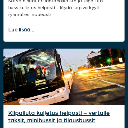
Katso hinnat eri lähtöpaikoista ja kilpailuta
bussikuljetus helposti – löydä sopiva kyyti
ryhmällesi nopeasti.
Lue lisää...
Kilpailuta kuljetus helposti – vertaile
taksit, minibussit ja tilausbussit