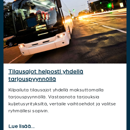
Tilausajot helposti yhdellä
tarjouspyynnöllä
Kilpailuta tilausajot yhdellä maksuttomalla
tarjouspyynnöllä. Vastaanota tarjouksia
kuljetusyrityksiltä, vertaile vaihtoehdot ja valitse
ryhmällesi sopivin.
Lue lisää...