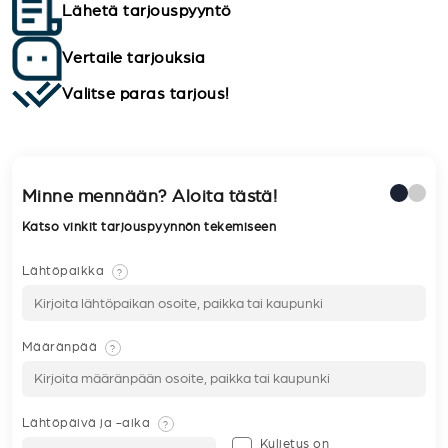
Lähetä tarjouspyyntö
Vertaile tarjouksia
Valitse paras tarjous!
Minne mennään? Aloita tästä!
Katso vinkit tarjouspyynnön tekemiseen
Lähtöpaikka
?
Määränpää
?
Lähtöpäivä ja -aika
?
Kuljetus on