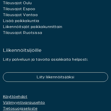
Tilausajot Oulu
Tilausajot Espoo
Tilausajot Vantaa
Lisää paikkakuntia
Liikennöitsijät paikkakunnittain
Tilausajot Ruotsissa
Liikennöitsijöille
Liity palveluun ja tavoita asiakkaita helposti.
Liity liikennöitsijäksi
Käyttöehdot
Välimyyntivarausehto
Tietosuojaseloste