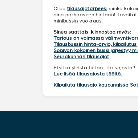
Olipa
tilausajotarpeesi
minkä kokoine
aina parhaaseen hintaan! Tavoitat 
minibussin vuokraus.
Sinua saattaisi kiinnostaa myös:
Tarjous on voimassa välimyyntivar
Tilausbussin hinta-arvio, kilpailutus 
Sopivan kokoinen bussi järjestyy 
Seurakunnan tilausajot
Etsitkö yleistä tietoa tilausajosta?
Lue lisää tilausajosta täältä.
Kilpailuta tilausajo kaupungissa So