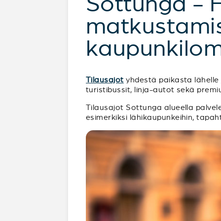
Sottunga - 
matkustamist
kaupunkilom
Tilausajot
yhdestä paikasta lähelle j
turistibussit, linja-autot sekä pre
Tilausajot Sottunga alueella palvelev
esimerkiksi lähikaupunkeihin, tapah