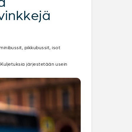
a
vinkkejä
inibussit, pikkubussit, isot
. Kuljetuksia järjestetään usein