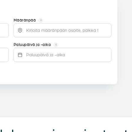
Määränpää
i
Paluupäivä ja -aika
i