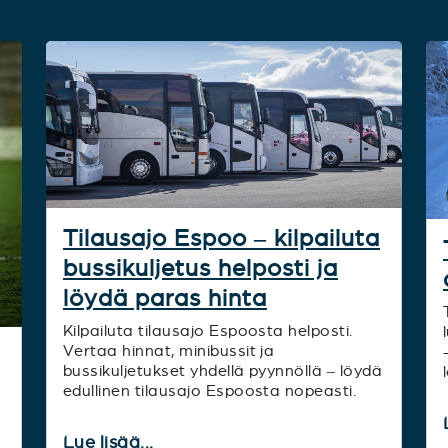
Tilausajo Espoo – kilpailuta
bussikuljetus helposti ja
löydä paras hinta
Kilpailuta tilausajo Espoosta helposti.
Vertaa hinnat, minibussit ja
bussikuljetukset yhdellä pyynnöllä – löydä
edullinen tilausajo Espoosta nopeasti.
Lue lisää...