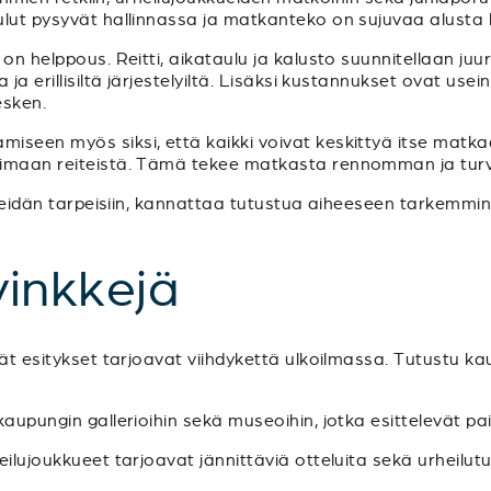
ulut pysyvät hallinnassa ja matkanteko on sujuvaa alusta 
 on helppous. Reitti, aikataulu ja kalusto suunnitellaan ju
ja erillisiltä järjestelyiltä. Lisäksi kustannukset ovat usein
sken.
iseen myös siksi, että kaikki voivat keskittyä itse matk
imaan reiteistä. Tämä tekee matkasta rennomman ja turvalli
i teidän tarpeisiin, kannattaa tutustua aiheeseen tarkemmi
inkkejä
vät esitykset tarjoavat viihdykettä ulkoilmassa. Tutustu k
aupungin gallerioihin sekä museoihin, jotka esittelevät paik
heilujoukkueet tarjoavat jännittäviä otteluita sekä urheilu