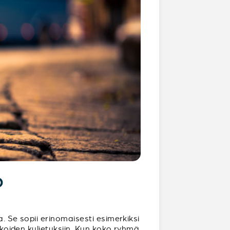
?
. Se sopii erinomaisesti esimerkiksi
rukoiden kuljetuksiin. Kun koko ryhmä