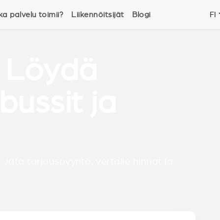
ka palvelu toimii?
Liikennöitsijät
Blogi
FI
- Löydä
bussit ja
 Jätä tarjouspyyntö, vertaile hinnat ja