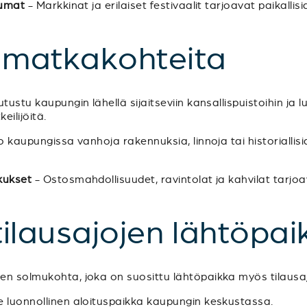
tumat
- Markkinat ja erilaiset festivaalit tarjoavat paikallis
a matkakohteita
tustu kaupungin lähellä sijaitseviin kansallispuistoihin ja l
eilijöitä.
 kaupungissa vanhoja rakennuksia, linnoja tai historiallis
kukset
- Ostosmahdollisuudet, ravintolat ja kahvilat tarjoa
 tilausajojen lähtöpai
een solmukohta, joka on suosittu lähtöpaikka myös tilausajo
le luonnollinen aloituspaikka kaupungin keskustassa.