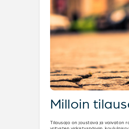
Milloin tilau
Tilausajo on joustava ja vaivaton ra
yritysten virkistyspäiviin, koululai