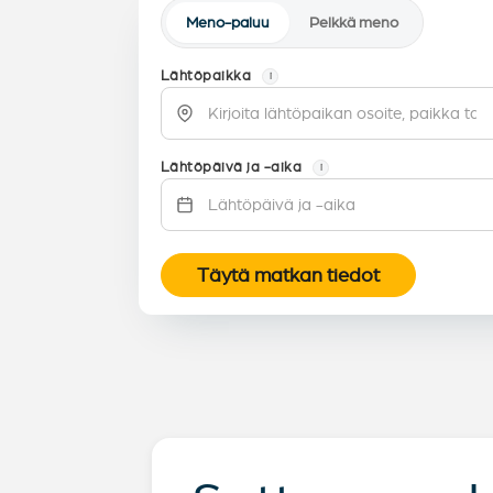
Meno-paluu
Pelkkä meno
Lähtöpaikka
i
Lähtöpäivä ja -aika
i
Täytä matkan tiedot