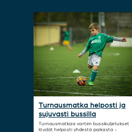
Turnausmatka helposti ja
sujuvasti bussilla
Turnausmatkaa varten bussikuljetukset
löydät helposti yhdestä paikasta -