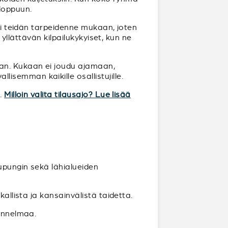
loppuun.
uri teidän tarpeidenne mukaan, joten
 yllättävän kilpailukykyiset, kun ne
aan. Kukaan ei joudu ajamaan,
semman kaikille osallistujille.
n.
Milloin valita tilausajo? Lue lisää
aupungin sekä lähialueiden
allista ja kansainvälistä taidetta.
tunnelmaa.