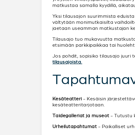
matkustaa samalla kyydillä, aikata
Yksi tilausajon suurimmista eduista
vältytään monimutkaisilta vaihdoilta 
jaetaan useamman matkustajan ke
Tilausajo tuo mukavuutta matkustam
etsimään parkkipaikkaa tai huoleht
Jos pohdit, sopisiko tilausajo juur
tilausajoista.
Tapahtumav
Kesäteatteri
- Kesäisin järjestettä
kesäteatteritarjotaan.
Taidegalleriat ja museot
- Tutustu k
Urheilutapahtumat
- Paikalliset ur