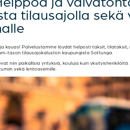
Helppoa ja vaivatont
a tilausajolla sekä 
alle
a kauas! Palvelustamme löydät helposti taksit, tilataksit, m
mium-tason tilausajokaluston kaupungista Sottunga.
at niin paikallisia yrityksiä, kouluja kuin yksityishenkilöitä
tumiin sekä lentoasemille.