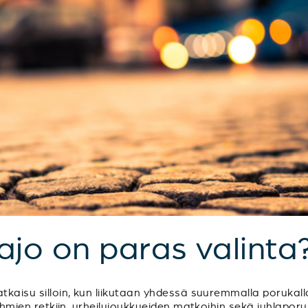
sajo on paras valinta
tkaisu silloin, kun liikutaan yhdessä suuremmalla porukalla
sryhmien retkiin, urheilujoukkueiden matkoihin sekä juhlapo