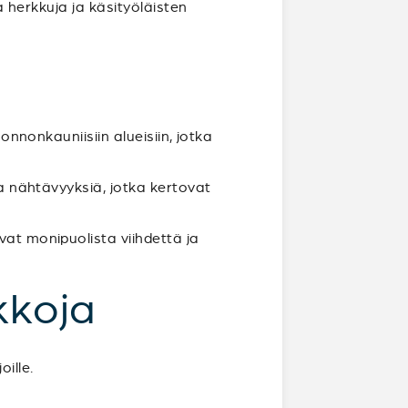
ia herkkuja ja käsityöläisten
uonnonkauniisiin alueisiin, jotka
ia nähtävyyksiä, jotka kertovat
vat monipuolista viihdettä ja
kkoja
ille.