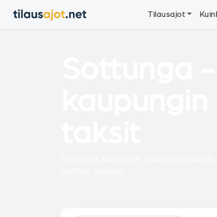
Tilausajot
Kuin
Sottunga 
kaupungin 
taksit
Suomen suosituin tilausajopalvelu.
valitse sopivin.