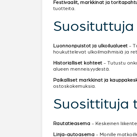
Festivaalit, markkinat ja toritapah
tuotteita.
Suosituttuj
Luonnonpuistot ja ulkoilualueet
- Tu
houkuttelevat ulkoilmaihmisiä ja retk
Historialliset kohteet
- Tutustu onko
alueen menneisyydestä.
Paikalliset markkinat ja kauppakes
ostoskokemuksia.
Suosittituja
Rautatieasema
- Keskeinen liikent
Linja-autoasema
- Monille matkoil