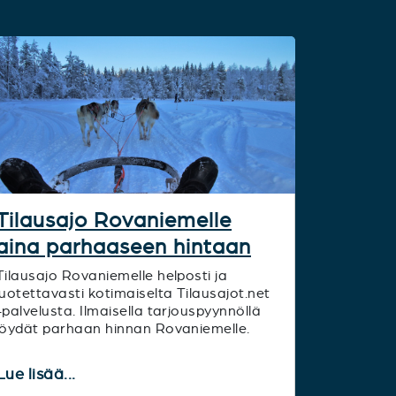
Tilausajo Rovaniemelle
aina parhaaseen hintaan
Tilausajo Rovaniemelle helposti ja
luotettavasti kotimaiselta Tilausajot.net
-palvelusta. Ilmaisella tarjouspyynnöllä
löydät parhaan hinnan Rovaniemelle.
Lue lisää...