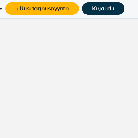
+ Uusi tarjouspyyntö
Kirjaudu