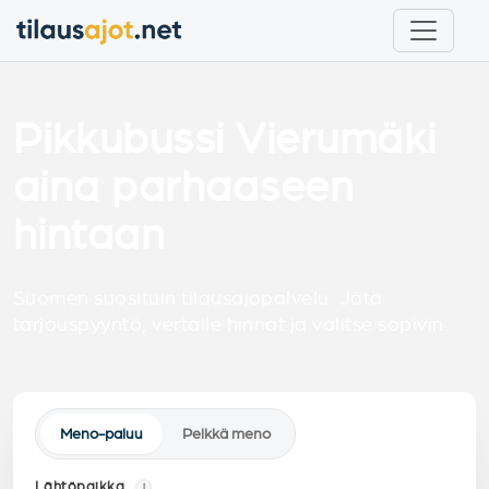
Pikkubussi Vierumäki
aina parhaaseen
hintaan
Suomen suosituin tilausajopalvelu. Jätä
tarjouspyyntö, vertaile hinnat ja valitse sopivin.
Meno-paluu
Pelkkä meno
Lähtöpaikka
i