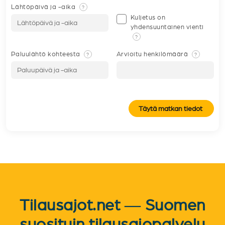
Lähtöpäivä ja -aika
?
Kuljetus on
yhdensuuntainen vienti
?
Paluulähtö kohteesta
Arvioitu henkilömäärä
?
?
Täytä matkan tiedot
Tilausajot.net — Suomen
suosituin tilausajopalvelu