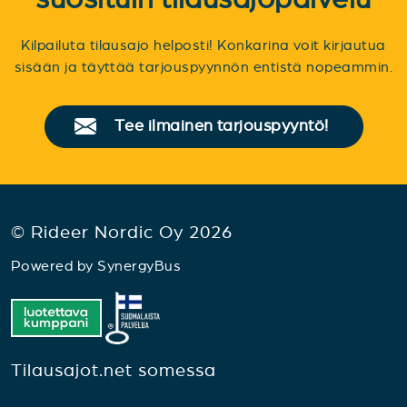
Kilpailuta tilausajo helposti! Konkarina voit kirjautua
sisään ja täyttää tarjouspyynnön entistä nopeammin.
Tee ilmainen tarjouspyyntö!
© Rideer Nordic Oy 2026
Powered by
SynergyBus
Tilausajot.net somessa