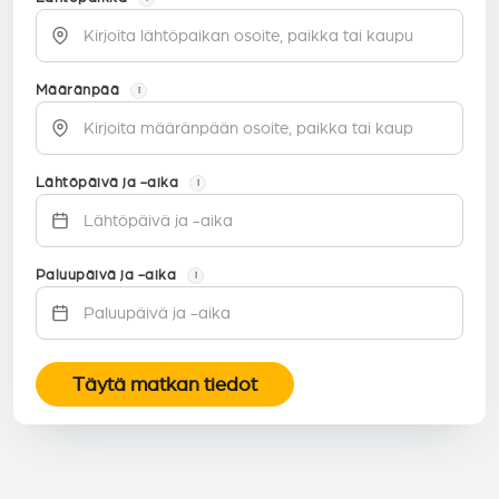
Määränpää
i
Lähtöpäivä ja -aika
i
Paluupäivä ja -aika
i
Täytä matkan tiedot