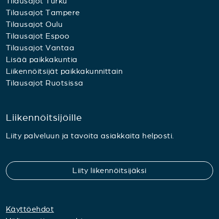
Tilausajot Turku
Tilausajot Tampere
Tilausajot Oulu
Tilausajot Espoo
Tilausajot Vantaa
Lisää paikkakuntia
Liikennöitsijät paikkakunnittain
Tilausajot Ruotsissa
Liikennöitsijöille
Liity palveluun ja tavoita asiakkaita helposti.
Liity liikennöitsijäksi
Käyttöehdot