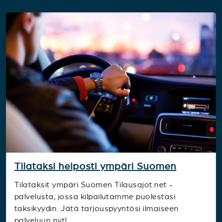
Tilataksi helposti ympäri Suomen
Tilataksit ympäri Suomen Tilausajot.net -
palvelusta, jossa kilpailutamme puolestasi
taksikyydin. Jätä tarjouspyyntösi ilmaiseen
palveluun nyt!