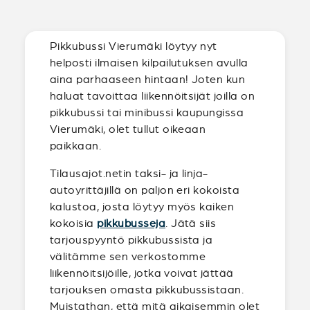
Pikkubussi Vierumäki löytyy nyt
helposti ilmaisen kilpailutuksen avulla
aina parhaaseen hintaan! Joten kun
haluat tavoittaa liikennöitsijät joilla on
pikkubussi tai minibussi kaupungissa
Vierumäki, olet tullut oikeaan
paikkaan.
Tilausajot.netin taksi- ja linja-
autoyrittäjillä on paljon eri kokoista
kalustoa, josta löytyy myös kaiken
kokoisia
pikkubusseja
. Jätä siis
tarjouspyyntö pikkubussista ja
välitämme sen verkostomme
liikennöitsijöille, jotka voivat jättää
tarjouksen omasta pikkubussistaan.
Muistathan, että mitä aikaisemmin olet