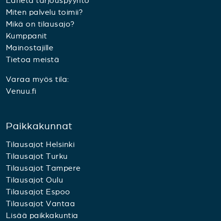
Lähetä tarjouspyyntö
Miten palvelu toimii?
Mikä on tilausajo?
Kumppanit
Mainostajille
Tietoa meistä
Varaa myös tila:
Venuu.fi
Paikkakunnat
Tilausajot Helsinki
Tilausajot Turku
Tilausajot Tampere
Tilausajot Oulu
Tilausajot Espoo
Tilausajot Vantaa
Lisää paikkakuntia