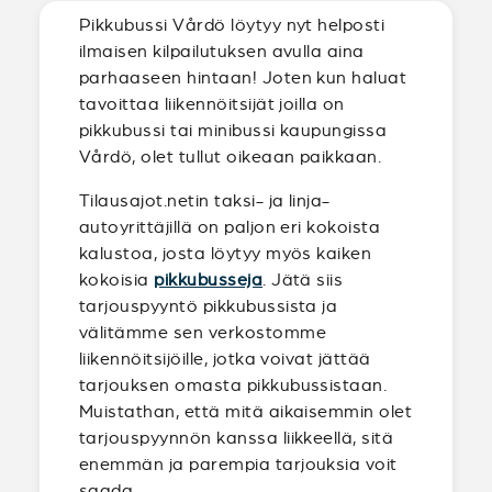
Pikkubussi Vårdö löytyy nyt helposti
ilmaisen kilpailutuksen avulla aina
parhaaseen hintaan! Joten kun haluat
tavoittaa liikennöitsijät joilla on
pikkubussi tai minibussi kaupungissa
Vårdö, olet tullut oikeaan paikkaan.
Tilausajot.netin taksi- ja linja-
autoyrittäjillä on paljon eri kokoista
kalustoa, josta löytyy myös kaiken
kokoisia
pikkubusseja
. Jätä siis
tarjouspyyntö pikkubussista ja
välitämme sen verkostomme
liikennöitsijöille, jotka voivat jättää
tarjouksen omasta pikkubussistaan.
Muistathan, että mitä aikaisemmin olet
tarjouspyynnön kanssa liikkeellä, sitä
enemmän ja parempia tarjouksia voit
saada.