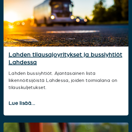
Lahden tilausajoyritykset ja bussiyhtiöt
Lahdessa
Lahden bussiyhtiöt. Ajantasainen lista
liikennöitsijöistä Lahdessa, joiden toimialana on
tilauskuljetukset.
Lue lisää...