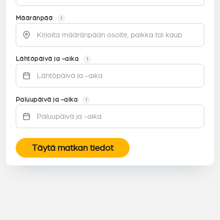
Määränpää
i
Lähtöpäivä ja -aika
i
Paluupäivä ja -aika
i
Täytä matkan tiedot