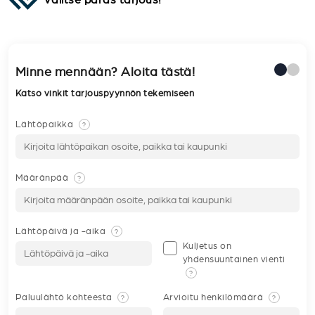
Minne mennään? Aloita tästä!
Katso vinkit tarjouspyynnön tekemiseen
Lähtöpaikka
?
Määränpää
?
Lähtöpäivä ja -aika
?
Kuljetus on
yhdensuuntainen vienti
?
Paluulähtö kohteesta
Arvioitu henkilömäärä
?
?