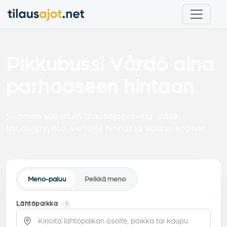
Pikkubussi Vårdö aina
parhaaseen hintaan
Suomen suosituin tilausajopalvelu. Jätä
tarjouspyyntö, vertaile hinnat ja valitse sopivin.
Meno-paluu
Pelkkä meno
Lähtöpaikka
i