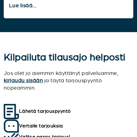
Lue lisää...
Kilpailuta tilausajo helposti
Jos olet jo aiemmin käyttänyt palveluamme,
kirjaudu sisään
ja täytä tarjouspyyntö
nopeammin.
Lähetä tarjouspyyntö
Vertaile tarjouksia
Valitse paras tarjous!