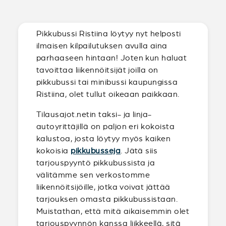
Pikkubussi Ristiina löytyy nyt helposti
ilmaisen kilpailutuksen avulla aina
parhaaseen hintaan! Joten kun haluat
tavoittaa liikennöitsijät joilla on
pikkubussi tai minibussi kaupungissa
Ristiina, olet tullut oikeaan paikkaan.
Tilausajot.netin taksi- ja linja-
autoyrittäjillä on paljon eri kokoista
kalustoa, josta löytyy myös kaiken
kokoisia
pikkubusseja
. Jätä siis
tarjouspyyntö pikkubussista ja
välitämme sen verkostomme
liikennöitsijöille, jotka voivat jättää
tarjouksen omasta pikkubussistaan.
Muistathan, että mitä aikaisemmin olet
tarjouspyynnön kanssa liikkeellä, sitä