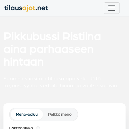
Pikkubussi Ristiina
aina parhaaseen
hintaan
Suomen suosituin tilausajopalvelu. Jätä
tarjouspyyntö, vertaile hinnat ja valitse sopivin.
Meno-paluu
Pelkkä meno
Lähtöpaikka
i