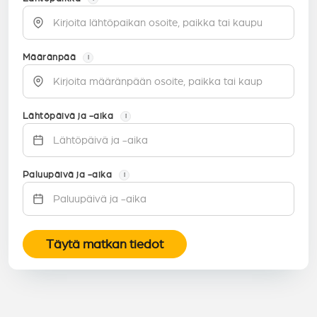
Määränpää
i
Lähtöpäivä ja -aika
i
Paluupäivä ja -aika
i
Täytä matkan tiedot