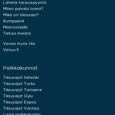
Lähetä tarjouspyyntö
Miten palvelu toimii?
Mikä on tilausajo?
Kumppanit
Mainostajille
Tietoa meistä
Varaa myös tila:
Venuu.fi
Paikkakunnat
Tilausajot Helsinki
Tilausajot Turku
Tilausajot Tampere
Tilausajot Oulu
Tilausajot Espoo
Tilausajot Vantaa
Lisää paikkakuntia