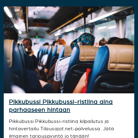
Pikkubussi Pikkubussi-ristiina aina
parhaaseen hintaan
Pikkubussi Pikkubussi-ristiina kilpailutus ja
hintavertailu Tilausajot.net-palvelussa. Jätä
ilmainen tarjouspyyntö jo tänään!