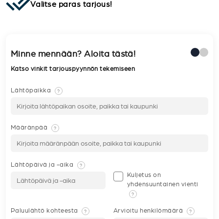
Valitse paras tarjous!
Minne mennään? Aloita tästä!
Katso vinkit tarjouspyynnön tekemiseen
Lähtöpaikka
?
Määränpää
?
Lähtöpäivä ja -aika
?
Kuljetus on
yhdensuuntainen vienti
?
Paluulähtö kohteesta
Arvioitu henkilömäärä
?
?