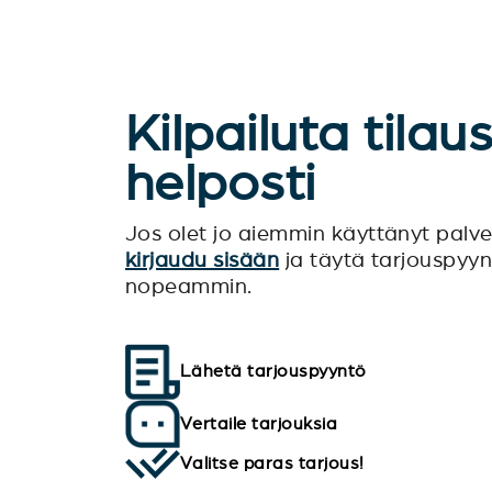
Kilpailuta tilau
helposti
Jos olet jo aiemmin käyttänyt pal
kirjaudu sisään
ja täytä tarjouspyy
nopeammin.
Lähetä tarjouspyyntö
Vertaile tarjouksia
Valitse paras tarjous!