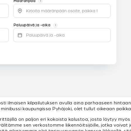
Määränpää
i
Paluupäivä ja -aika
i
osti ilmaisen kilpailutuksen avulla aina parhaaseen hintaa
tai minibussi kaupungissa Pyhäjoki, olet tullut oikeaan paikk
yrittäjillä on paljon eri kokoista kalustoa, josta löytyy myö
 välitämme sen verkostomme liikennöitsijöille, jotka voiva
mitä aikaisemmin olet tarjouspyynnön kanssa liikkeellä, s