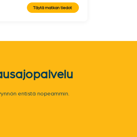
Täytä matkan tiedot
ausajopalvelu
spyynnön entistä nopeammin.