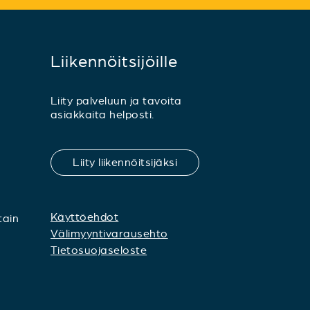
Liikennöitsijöille
Liity palveluun ja tavoita
asiakkaita helposti.
Liity liikennöitsijäksi
Käyttöehdot
tain
Välimyyntivarausehto
Tietosuojaseloste