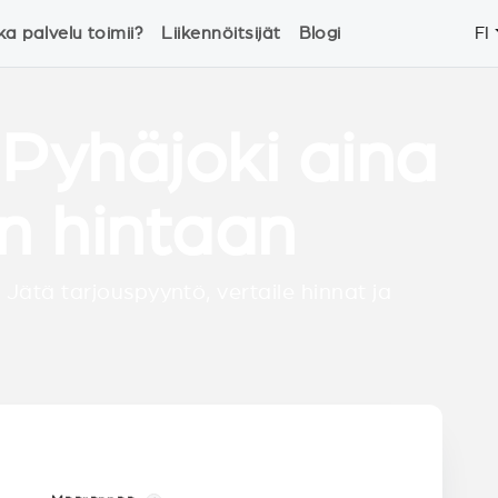
ka palvelu toimii?
Liikennöitsijät
Blogi
FI
 Pyhäjoki aina
n hintaan
 Jätä tarjouspyyntö, vertaile hinnat ja