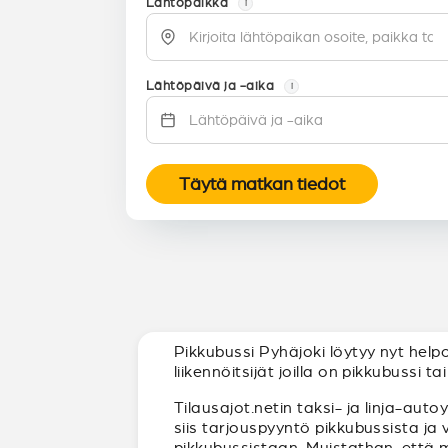
Lähtöpaikka
i
Lähtöpäivä ja -aika
i
Täytä matkan tiedot
Pikkubussi Pyhäjoki löytyy nyt help
liikennöitsijät joilla on pikkubussi 
Tilausajot.netin taksi- ja linja-auto
siis tarjouspyyntö pikkubussista ja
pikkubussistaan. Muistathan, että 