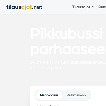
Tilausajot
Kuin
Pikkubussi
parhaasee
Suomen suosituin tilausajopalvelu.
valitse sopivin.
Meno-paluu
Pelkkä meno