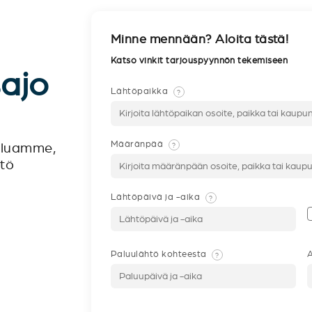
Minne mennään? Aloita tästä!
Katso vinkit tarjouspyynnön tekemiseen
sajo
Lähtöpaikka
?
Määränpää
?
veluamme,
ntö
Lähtöpäivä ja -aika
?
Paluulähtö kohteesta
A
?