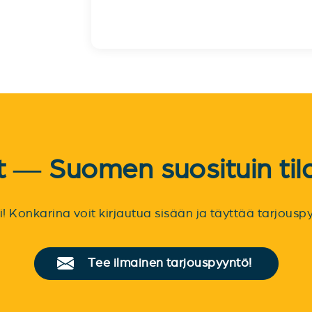
et — Suomen suosituin til
sti! Konkarina voit kirjautua sisään ja täyttää tarjou
Tee ilmainen tarjouspyyntö!