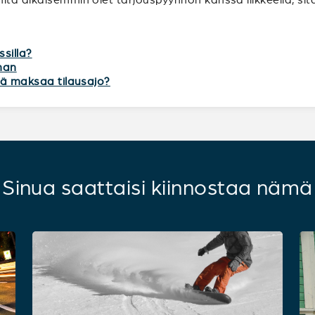
ssilla?
lman
itä maksaa tilausajo?
Sinua saattaisi kiinnostaa nämä