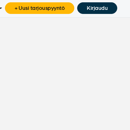
+ Uusi tarjouspyyntö
Kirjaudu