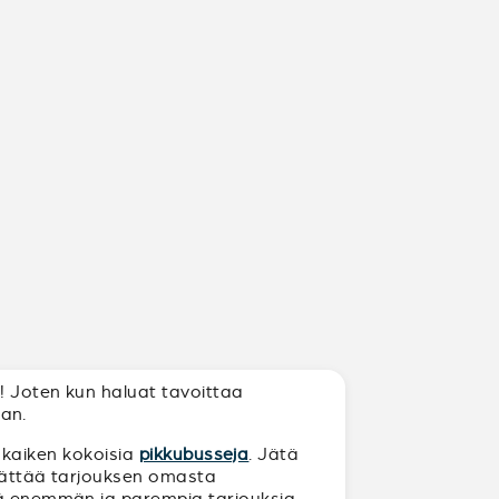
n! Joten kun haluat tavoittaa
aan.
s kaiken kokoisia
pikkubusseja
. Jätä
t jättää tarjouksen omasta
itä enemmän ja parempia tarjouksia