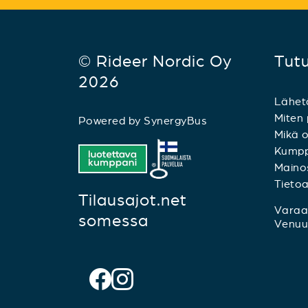
© Rideer Nordic Oy
Tut
2026
Lähet
Miten 
Powered by
SynergyBus
Mikä o
Kumpp
Mainos
Tieto
Tilausajot.net
Varaa 
somessa
Venuu.