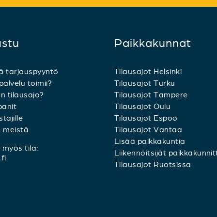
ustu
Paikkakunnat
ä tarjouspyyntö
Tilausajot Helsinki
palvelu toimii?
Tilausajot Turku
n tilausajo?
Tilausajot Tampere
anit
Tilausajot Oulu
tajille
Tilausajot Espoo
a meistä
Tilausajot Vantaa
Lisää paikkakuntia
myös tila:
Liikennöitsijät paikkakunnit
fi
Tilausajot Ruotsissa