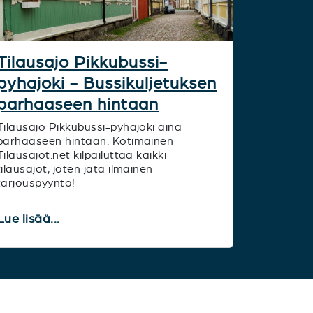
Tilausajo Pikkubussi-
pyhajoki - Bussikuljetuksen
parhaaseen hintaan
Tilausajo Pikkubussi-pyhajoki aina
parhaaseen hintaan. Kotimainen
Tilausajot.net kilpailuttaa kaikki
tilausajot, joten jätä ilmainen
tarjouspyyntö!
Lue lisää...