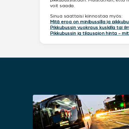
voit saada.
Sinua saattaisi kiinnostaa myös:
Mitä eroa on minibussilla ja pikkubu
Pikkubussin vuokraus kuskilla tai i
Pikkubussin ja tilausajon hinta - m