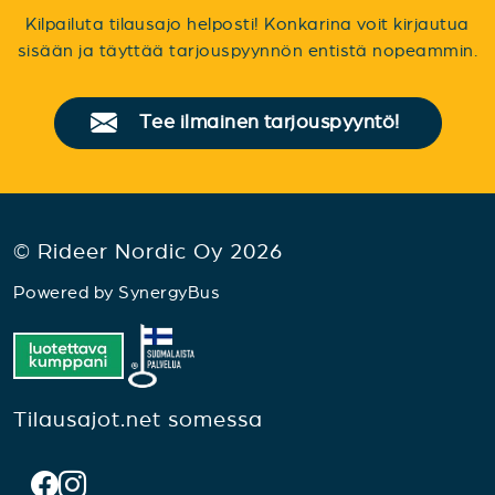
Kilpailuta tilausajo helposti! Konkarina voit kirjautua
sisään ja täyttää tarjouspyynnön entistä nopeammin.
Tee ilmainen tarjouspyyntö!
© Rideer Nordic Oy 2026
Powered by
SynergyBus
Tilausajot.net somessa