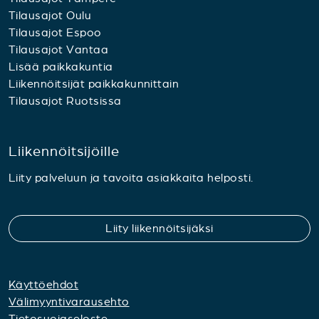
Tilausajot Oulu
Tilausajot Espoo
Tilausajot Vantaa
Lisää paikkakuntia
Liikennöitsijät paikkakunnittain
Tilausajot Ruotsissa
Liikennöitsijöille
Liity palveluun ja tavoita asiakkaita helposti.
Liity liikennöitsijäksi
Käyttöehdot
Välimyyntivarausehto
Tietosuojaseloste