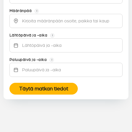
Määränpää
i
Lähtöpäivä ja -aika
i
Paluupäivä ja -aika
i
Täytä matkan tiedot