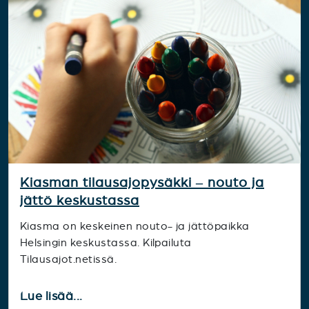
Kiasman tilausajopysäkki – nouto ja
jättö keskustassa
Kiasma on keskeinen nouto- ja jättöpaikka
Helsingin keskustassa. Kilpailuta
Tilausajot.netissä.
Lue lisää...