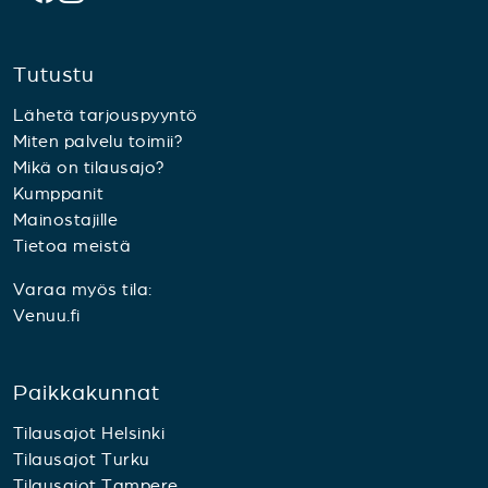
Tutustu
Lähetä tarjouspyyntö
Miten palvelu toimii?
Mikä on tilausajo?
Kumppanit
Mainostajille
Tietoa meistä
Varaa myös tila:
Venuu.fi
Paikkakunnat
Tilausajot Helsinki
Tilausajot Turku
Tilausajot Tampere