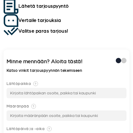
Lähetä tarjouspyyntö
Vertaile tarjouksia
Valitse paras tarjous!
Minne mennään? Aloita tästä!
Katso vinkit tarjouspyynnön tekemiseen
Lähtöpaikka
?
Määränpää
?
Lähtöpäivä ja -aika
?