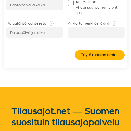
Kuljetus on
yhdensuuntainen vienti
?
Paluulähtö kohteesta
Arvioitu henkilömäärä
?
?
Täytä matkan tiedot
Tilausajot.net — Suomen
suosituin tilausajopalvelu