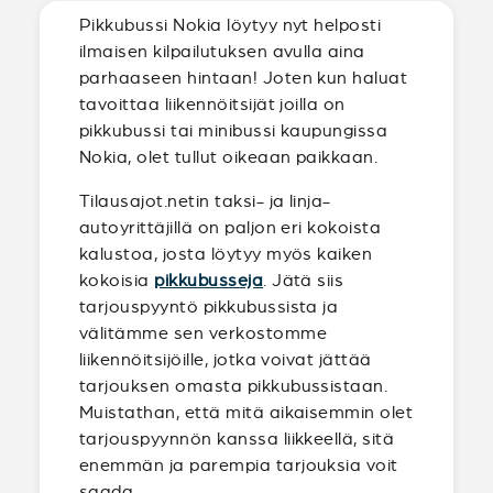
Pikkubussi Nokia löytyy nyt helposti
ilmaisen kilpailutuksen avulla aina
parhaaseen hintaan! Joten kun haluat
tavoittaa liikennöitsijät joilla on
pikkubussi tai minibussi kaupungissa
Nokia, olet tullut oikeaan paikkaan.
Tilausajot.netin taksi- ja linja-
autoyrittäjillä on paljon eri kokoista
kalustoa, josta löytyy myös kaiken
kokoisia
pikkubusseja
. Jätä siis
tarjouspyyntö pikkubussista ja
välitämme sen verkostomme
liikennöitsijöille, jotka voivat jättää
tarjouksen omasta pikkubussistaan.
Muistathan, että mitä aikaisemmin olet
tarjouspyynnön kanssa liikkeellä, sitä
enemmän ja parempia tarjouksia voit
saada.