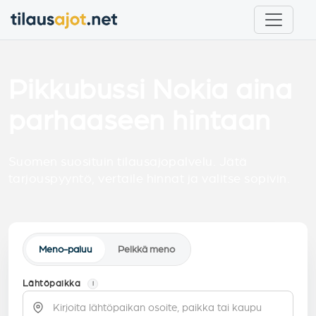
Pikkubussi Nokia aina
parhaaseen hintaan
Suomen suosituin tilausajopalvelu. Jätä
tarjouspyyntö, vertaile hinnat ja valitse sopivin.
Meno-paluu
Pelkkä meno
Lähtöpaikka
i