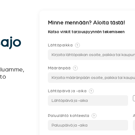
Minne mennään? Aloita tästä!
Katso vinkit tarjouspyynnön tekemiseen
sajo
Lähtöpaikka
?
Määränpää
?
veluamme,
ntö
Lähtöpäivä ja -aika
?
Paluulähtö kohteesta
A
?