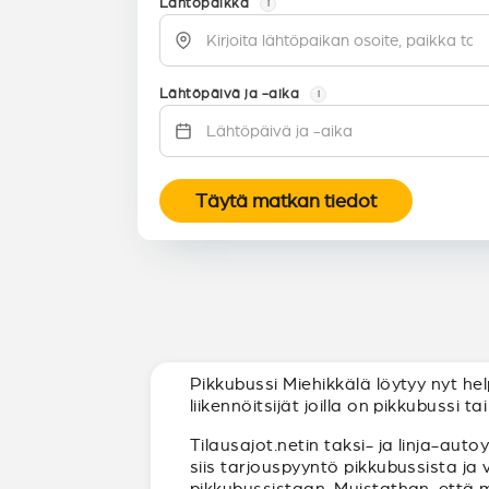
Lähtöpaikka
i
Lähtöpäivä ja -aika
i
Täytä matkan tiedot
Pikkubussi Miehikkälä löytyy nyt he
liikennöitsijät joilla on pikkubussi 
Tilausajot.netin taksi- ja linja-auto
siis tarjouspyyntö pikkubussista ja
pikkubussistaan. Muistathan, että 