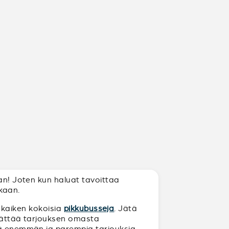
aan! Joten kun haluat tavoittaa
kkaan.
s kaiken kokoisia
pikkubusseja
. Jätä
t jättää tarjouksen omasta
itä enemmän ja parempia tarjouksia