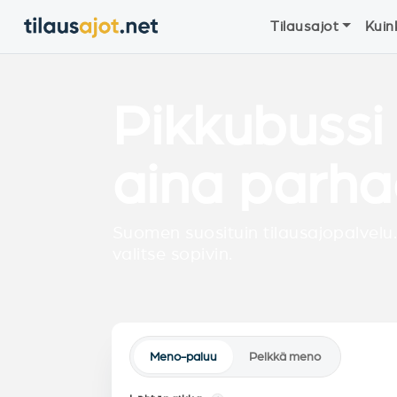
Tilausajot
Kuin
Pikkubussi
aina parha
Suomen suosituin tilausajopalvelu.
valitse sopivin.
Meno-paluu
Pelkkä meno