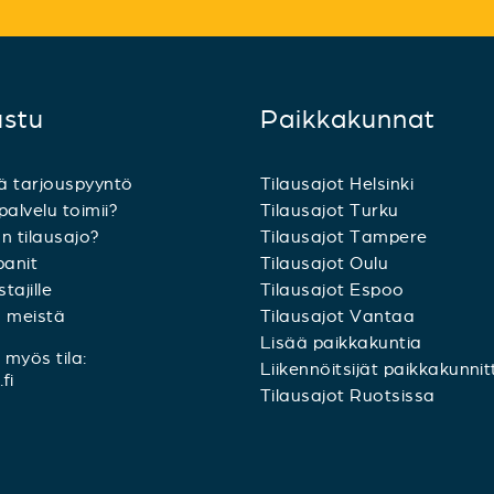
ustu
Paikkakunnat
ä tarjouspyyntö
Tilausajot Helsinki
palvelu toimii?
Tilausajot Turku
n tilausajo?
Tilausajot Tampere
anit
Tilausajot Oulu
tajille
Tilausajot Espoo
a meistä
Tilausajot Vantaa
Lisää paikkakuntia
myös tila:
Liikennöitsijät paikkakunnit
fi
Tilausajot Ruotsissa