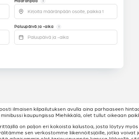
Määränpää
i
Paluupäivä ja -aika
i
lposti ilmaisen kilpailutuksen avulla aina parhaaseen hint
tai minibussi kaupungissa Miehikkälä, olet tullut oikeaan pai
yrittäjillä on paljon eri kokoista kalustoa, josta löytyy myö
 välitämme sen verkostomme liikennöitsijöille, jotka voiva
mitä aikaisemmin olet tarjouspyynnön kanssa liikkeellä, s