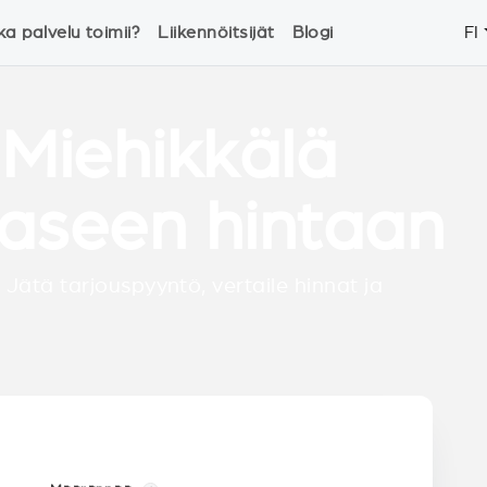
ka palvelu toimii?
Liikennöitsijät
Blogi
FI
 Miehikkälä
aseen hintaan
 Jätä tarjouspyyntö, vertaile hinnat ja