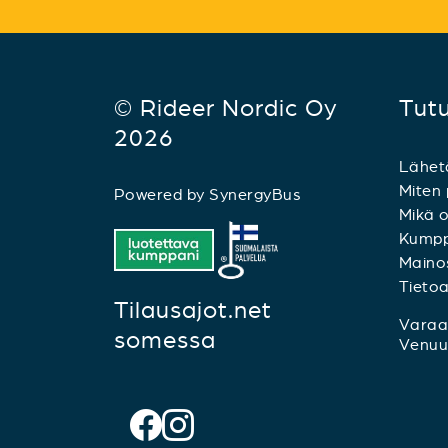
© Rideer Nordic Oy
Tut
2026
Lähet
Miten 
Powered by
SynergyBus
Mikä o
Kumpp
Mainos
Tieto
Tilausajot.net
Varaa 
somessa
Venuu.