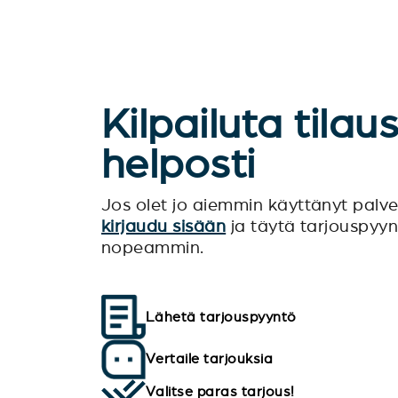
Kilpailuta tilau
helposti
Jos olet jo aiemmin käyttänyt pal
kirjaudu sisään
ja täytä tarjouspyy
nopeammin.
Lähetä tarjouspyyntö
Vertaile tarjouksia
Valitse paras tarjous!