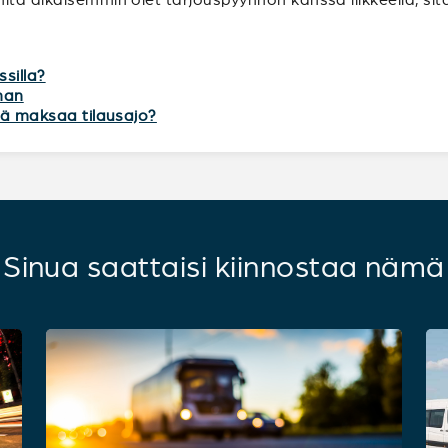
ssilla?
lman
itä maksaa tilausajo?
Sinua saattaisi kiinnostaa nämä