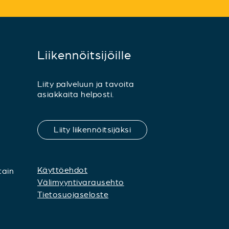
Liikennöitsijöille
Liity palveluun ja tavoita
asiakkaita helposti.
Liity liikennöitsijäksi
Käyttöehdot
tain
Välimyyntivarausehto
Tietosuojaseloste