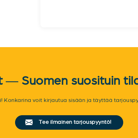
et — Suomen suosituin til
sti! Konkarina voit kirjautua sisään ja täyttää tarjou
Tee ilmainen tarjouspyyntö!