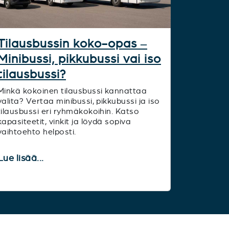
Tilausbussin koko-opas –
Minibussi, pikkubussi vai iso
tilausbussi?
Minkä kokoinen tilausbussi kannattaa
valita? Vertaa minibussi, pikkubussi ja iso
tilausbussi eri ryhmäkokoihin. Katso
kapasiteetit, vinkit ja löydä sopiva
vaihtoehto helposti.
Lue lisää...