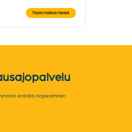
Täytä matkan tiedot
ausajopalvelu
spyynnön entistä nopeammin.