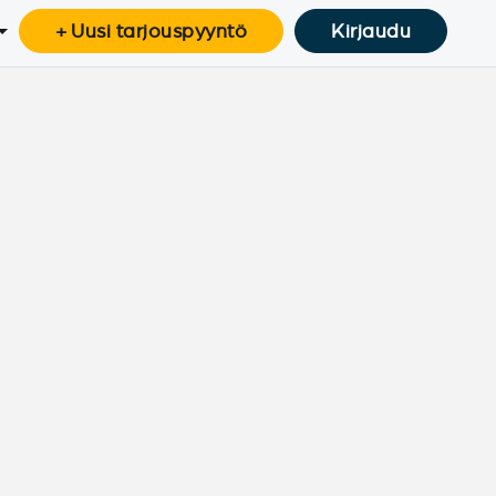
+ Uusi tarjouspyyntö
Kirjaudu