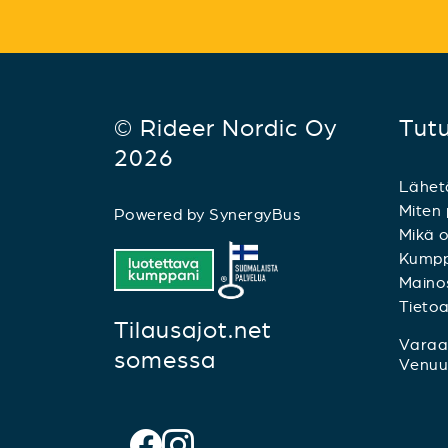
© Rideer Nordic Oy
Tut
2026
Lähet
Miten 
Powered by
SynergyBus
Mikä o
Kumpp
Mainos
Tieto
Tilausajot.net
Varaa 
somessa
Venuu.