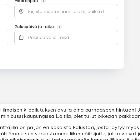
Määränpää
i
Paluupäivä ja -aika
i
sti ilmaisen kilpailutuksen avulla aina parhaaseen hintaan!
tai minibussi kaupungissa Laitila, olet tullut oikeaan paikkaan
yrittäjillä on paljon eri kokoista kalustoa, josta löytyy myö
 välitämme sen verkostomme liikennöitsijöille, jotka voiva
mitä aikaisemmin olet tarjouspyynnön kanssa liikkeellä, s