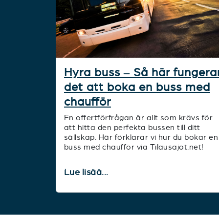
Hyra buss – Så här fungera
det att boka en buss med
chaufför
En offertförfrågan är allt som krävs för
att hitta den perfekta bussen till ditt
sällskap. Här förklarar vi hur du bokar en
buss med chaufför via Tilausajot.net!
Lue lisää...