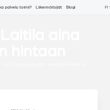
ka palvelu toimii?
Liikennöitsijät
Blogi
FI
Laitila aina
n hintaan
 Jätä tarjouspyyntö, vertaile hinnat ja