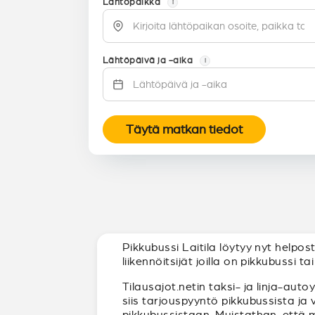
Lähtöpaikka
i
Lähtöpäivä ja -aika
i
Täytä matkan tiedot
Pikkubussi Laitila löytyy nyt helpo
liikennöitsijät joilla on pikkubussi 
Tilausajot.netin taksi- ja linja-auto
siis tarjouspyyntö pikkubussista ja
pikkubussistaan. Muistathan, että 