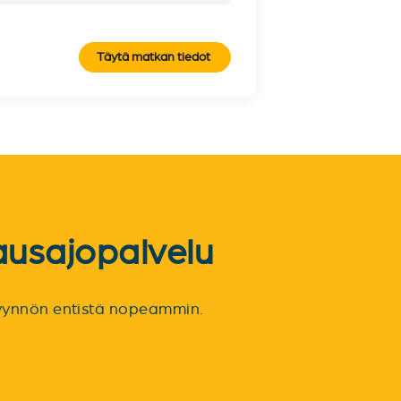
Täytä matkan tiedot
ausajopalvelu
spyynnön entistä nopeammin.