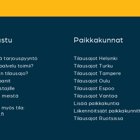
ustu
Paikkakunnat
ä tarjouspyyntö
Tilausajot Helsinki
palvelu toimii?
Tilausajot Turku
n tilausajo?
Tilausajot Tampere
anit
Tilausajot Oulu
tajille
Tilausajot Espoo
a meistä
Tilausajot Vantaa
Lisää paikkakuntia
myös tila:
Liikennöitsijät paikkakunnit
fi
Tilausajot Ruotsissa