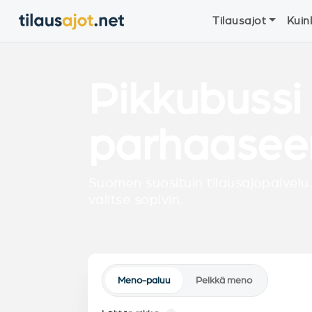
Tilausajot
Kuin
Pikkubussi 
parhaasee
Suomen suosituin tilausajopalvelu.
valitse sopivin.
Meno-paluu
Pelkkä meno