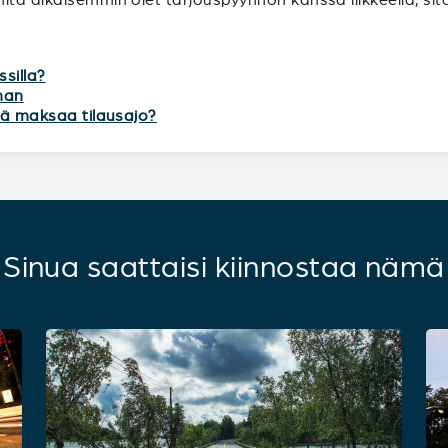
ssilla?
lman
itä maksaa tilausajo?
Sinua saattaisi kiinnostaa nämä