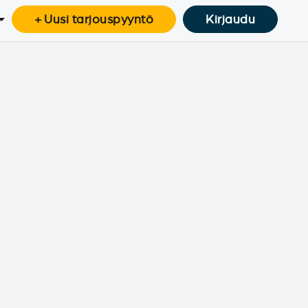
+ Uusi tarjouspyyntö
Kirjaudu