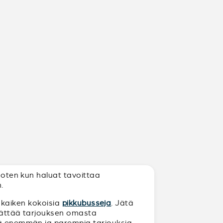
 Joten kun haluat tavoittaa
.
s kaiken kokoisia
pikkubusseja
. Jätä
t jättää tarjouksen omasta
itä enemmän ja parempia tarjouksia