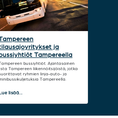
Tampereen
tilausajoyritykset ja
bussiyhtiöt Tampereella
Tampereen bussiyhtiöt. Ajantasainen
lista Tampereen liikennöitsijöistä, jotka
suorittavat ryhmien linja-auto- ja
minibussikuljetuksia Tampereella.
Lue lisää...