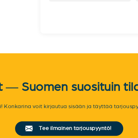
et — Suomen suosituin til
sti! Konkarina voit kirjautua sisään ja täyttää tarjou
Tee ilmainen tarjouspyyntö!