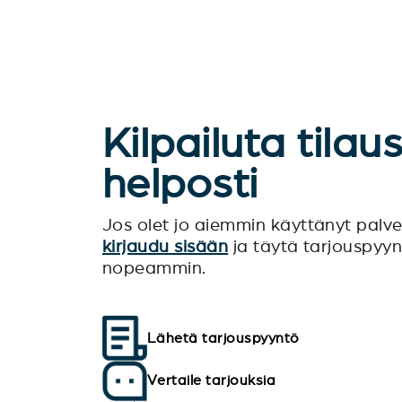
Kilpailuta tilau
helposti
Jos olet jo aiemmin käyttänyt pal
kirjaudu sisään
ja täytä tarjouspyy
nopeammin.
Lähetä tarjouspyyntö
Vertaile tarjouksia