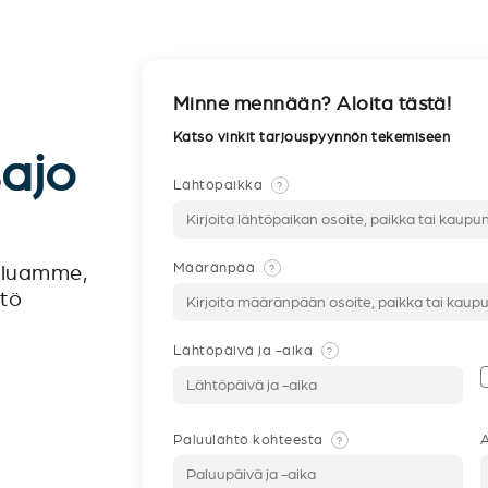
Minne mennään? Aloita tästä!
Katso vinkit tarjouspyynnön tekemiseen
sajo
Lähtöpaikka
?
Määränpää
?
veluamme,
ntö
Lähtöpäivä ja -aika
?
Paluulähtö kohteesta
A
?