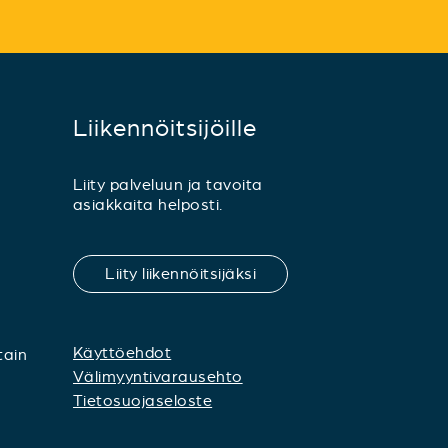
Liikennöitsijöille
Liity palveluun ja tavoita
asiakkaita helposti.
Liity liikennöitsijäksi
Käyttöehdot
tain
Välimyyntivarausehto
Tietosuojaseloste