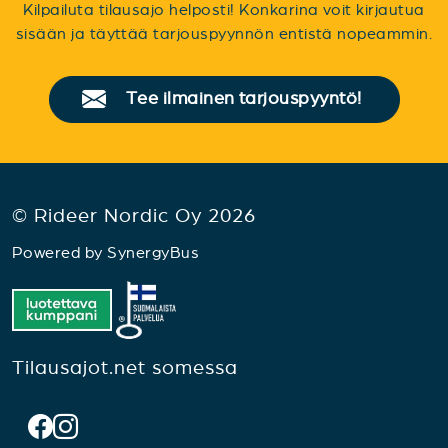
Kilpailuta tilausajo helposti! Konkarina voit kirjautua
sisään ja täyttää tarjouspyynnön entistä nopeammin.
Tee ilmainen tarjouspyyntö!
© Rideer Nordic Oy 2026
Powered by
SynergyBus
Tilausajot.net somessa