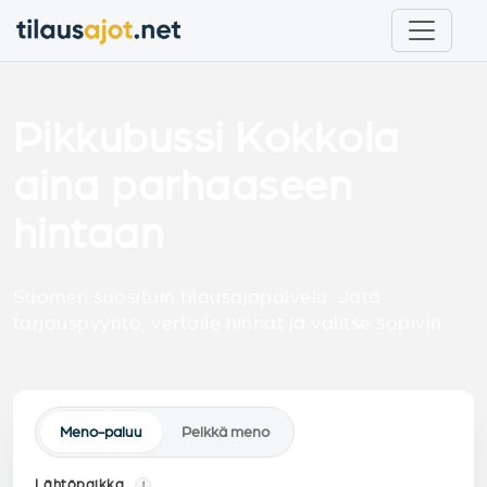
Pikkubussi Kokkola
aina parhaaseen
hintaan
Suomen suosituin tilausajopalvelu. Jätä
tarjouspyyntö, vertaile hinnat ja valitse sopivin.
Meno-paluu
Pelkkä meno
Lähtöpaikka
i