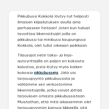
Pikkubussi Kokkola löytyy nyt helposti
ilmaisen kilpailutuksen avulla aina
parhaaseen hintaan! Joten kun haluat
tavoittaa liikennöitsijät joilla on
pikkubussi tai minibussi kaupungissa
Kokkola, olet tullut oikeaan paikkaan.
Tilausajot.netin taksi- ja linja-
autoyrittäjillä on paljon eri kokoista
kalustoa, josta löytyy myös kaiken
kokoisia
pikkubusseja
. Jätä siis
tarjouspyyntö pikkubussista ja
välitämme sen verkostomme
liikennöitsijöille, jotka voivat jättää
tarjouksen omasta pikkubussistaan.
Muistathan, että mitä aikaisemmin olet
tarjouspyynnön kanssa liikkeellä, sitä