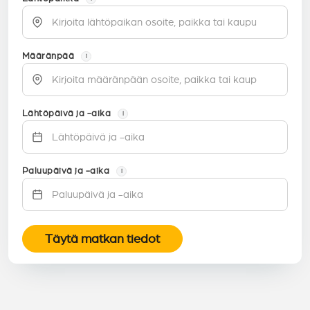
Määränpää
i
Lähtöpäivä ja -aika
i
Paluupäivä ja -aika
i
Täytä matkan tiedot