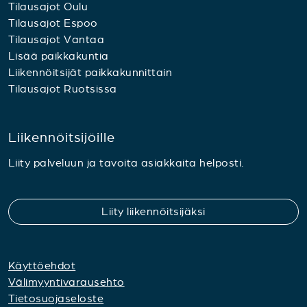
Tilausajot Oulu
Tilausajot Espoo
Tilausajot Vantaa
Lisää paikkakuntia
Liikennöitsijät paikkakunnittain
Tilausajot Ruotsissa
Liikennöitsijöille
Liity palveluun ja tavoita asiakkaita helposti.
Liity liikennöitsijäksi
Käyttöehdot
Välimyyntivarausehto
Tietosuojaseloste