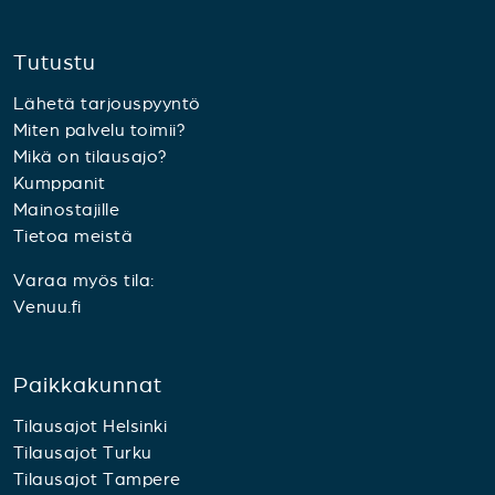
Tutustu
Lähetä tarjouspyyntö
Miten palvelu toimii?
Mikä on tilausajo?
Kumppanit
Mainostajille
Tietoa meistä
Varaa myös tila:
Venuu.fi
Paikkakunnat
Tilausajot Helsinki
Tilausajot Turku
Tilausajot Tampere