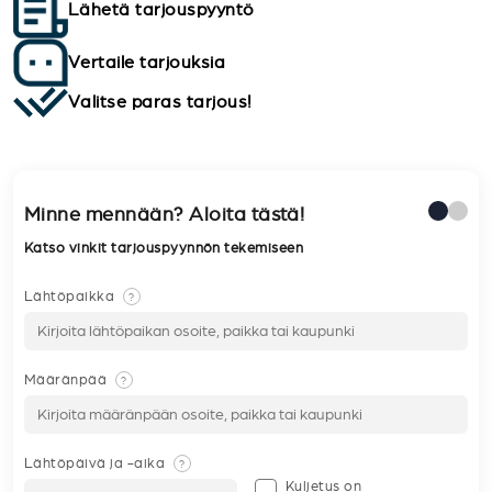
Lähetä tarjouspyyntö
Vertaile tarjouksia
Valitse paras tarjous!
Minne mennään? Aloita tästä!
Katso vinkit tarjouspyynnön tekemiseen
Lähtöpaikka
?
Määränpää
?
Lähtöpäivä ja -aika
?
Kuljetus on